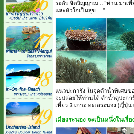
ระดับ จิตวิญญาณ ..
"ท่าน มาเที
และหัวใจเป็นสุข....."
แนวปะการัง ในจุดดำน้ำพิเศษของเ
จะปล่อยให้ท่านได้ ดำน้ำดูปะก
เที่ยว 3 เกาะ ทะเลระนอง (ญี่ปุ
เมืองระนอง จะเป็นหนึ่งในเรื