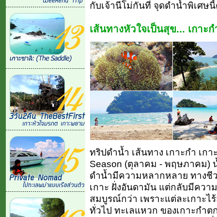
กับเจ้านีโม่กันที่ จุดดำน้ำพิเศษนี
เส้นทางหัวใจเป็นสุข... เกาะก
ทริปดำน้ำ เส้นทาง เกาะกำ เกาะ
Season (ตุลาคม - พฤษภาคม) น
ดำน้ำมีความหลากหลาย ทางชีวภ
เกาะ ฝั่งอันดามัน แต่กลับมีควา
สมบูรณ์กว่า เพราะแต่ละเกาะไร้สิ
ทั่วไป ทะเลแหวก ของเกาะกำตก 