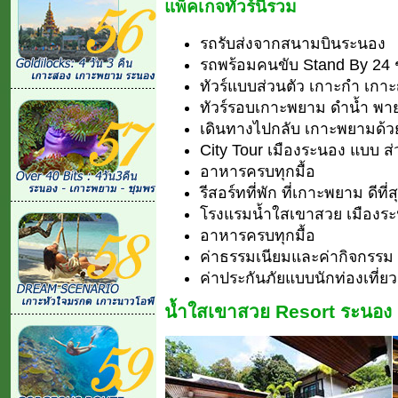
แพ็คเกจทัวร์นี้รวม
รถรับส่งจากสนามบินระนอง
รถพร้อมคนขับ Stand By 24 ชั
ทัวร์แบบส่วนตัว เกาะกำ เกาะญ
ทัวร์รอบเกาะพยาม ดำน้ำ พา
เดินทางไปกลับ เกาะพยามด้ว
City Tour เมืองระนอง แบบ ส่
อาหารครบทุกมื้อ
รีสอร์ทที่พัก ที่เกาะพยาม ดี
โรงแรมน้ำใสเขาสวย เมืองระ
อาหารครบทุกมื้อ
ค่าธรรมเนียมและค่ากิจกรร
ค่าประกันภัยแบบนักท่องเที่ยว
น้ำใสเขาสวย Resort ระนอง