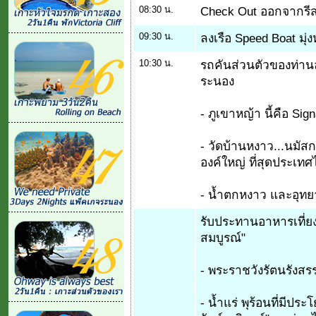
08:30 น.
Check Out ออกจากรีสอร
09:30 น.
ลงเรือ Speed Boat มุ่ง
10:30 น.
รถคันส่วนตัวของท่านลู
ระนอง
- ภูเขาหญ้า นี้คือ Si
- วัดบ้านหงาว...นมัสกา
องค์ใหญ่ ที่สุดประเท
- น้ำตกหงาว และอุทยา
รับประทานอาหารเที่ยง
สมบูรณ์"
- พระราชวังรัตนรังสรร
- น้ำแร่ พุร้อนที่มีประ