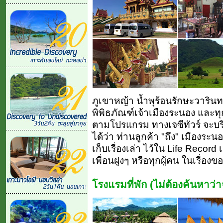
ภูเขาหญ้า น้ำพุร้อนรักษะวารินท
พิพิธภัณฑ์เจ้าเมืองระนอง และท
ตามโปรแกรม ทางเจซีทัวร์ จะบริก
ได้ว่า ท่านลูกค้า "ถึง" เมืองระน
เก็บเรื่องเล่า ไว้ใน Life Record
เพื่อนฝูงๆ หรือทุกผู้คน ในเรื่
โรงแรมที่พัก (ไม่ต้องค้นหาว่าจะ