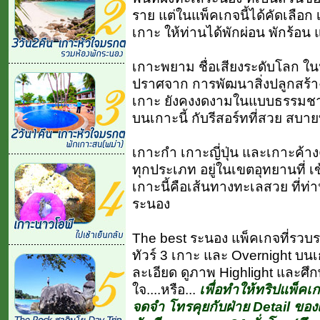
ราย แต่ในแพ็คเกจนี้ได้คัดเลือก 
เกาะ ให้ท่านได้พักผ่อน พักร้อ
เกาะพยาม ชื่อเสียงระดับโลก ใน
ปราศจาก การพัฒนาสิ่งปลูกสร้
เกาะ ยังคงงดงามในแบบธรรมชาต
บนเกาะนี้ กับรีสอร์ทที่สวย สบาย
เกาะกำ เกาะญี่ปุ่น และเกาะค้าง
ทุกประเภท อยู่ในเขตอุทยานที่
เกาะนี้คือเส้นทางทะเลสวย ที่ท
ระนอง
The best ระนอง แพ็คเกจที่รวบรวมท
ทัวร์ 3 เกาะ และ Overnight บ
ละเอียด ดูภาพ Highlight และศึก
ใจ....หรือ...
เพื่อทำให้ทริปแพ็คเกจ
จดจำ โทรคุยกับฝ่าย Detail ของ