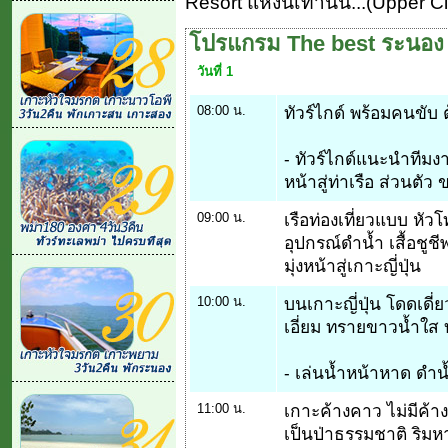
Resort แห่งนี้เท่านั้น...(Upper C
โปรแกรม The best ระนอง 
วันที่ 1
08:00 น.
ทัวร์ไกด์ พร้อมคนขั
- ทัวร์ไกด์แนะนำทีมงา
หน้าสู่ท่าเรือ ส่วนตัว 
09:00 น.
เรือท่องเที่ยวแบบ หัว
อุปกรณ์ดำน้ำ เสื้อชู
มุ่งหน้าสู่เกาะญี่ปุ่น
10:00 น.
บนเกาะญี่ปุ่น โดดเด
เอี่ยม ทรายขาวน้ำใส บ
- เล่นน้ำหน้าหาด ดำน้
11:00 น.
เกาะค้างคาว ไม่มีค้
เป็นป่าธรรมชาติ ริ