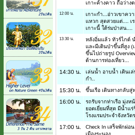
เกาะค้างคาว ถือว่างด
12:00 น.
เกาะกำ...อ่าวเขาคว
แหวก สุดสวยแต่.... เร
เกาะนี้ ใต้ร่มป่าสน....
13:30 น.
หลังอิ่มแล้ว ทัวร์ไกด
และมีเดินป่าขึ้นที่สูง 
ขึ้นไปถ่ายรูป Overv
ด้านการท่องเที่ยว...
14:30 น.
เล่นน้ำ อาบน้ำ เดินเ
กำ..
15:30 น.
ขึ้นเรือ เดินทางกลับสู่ท
16:00 น.
รถรับจากท่าเรือ มุ่งหน
ยอดเยี่ยมที่สุด มีน้ำ
โรงแรมประจำจังหวัดระน
17:00 น.
Check In เสร็จพักผ่
เมืองระนอง