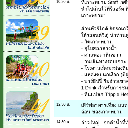
10:30 น.
ที่เกาะพยาม Staff เจซ
นำไปเก็บไว้ที่รีสอร์ท 
เกาะพยาม"
ส่วนทัวร์ไกด์ จัดรถเ
ให้รถยนต์วิ่ง) นำท่านล
- วัดเกาะพยาม
- อุโบสถกลางน้ำ
- ศาลพ่อตาหินขาว
- วนเส้นทางรอบเกาะ
- โรงงานเม็ดมะม่องห
- แหล่งชมนกเงือก (มีฝ
- บาร์ฮิปปี้ ริมอ่าวเข
1 Drink สำหรับการชมท
- หินแปลก Tripple Heart
12:30 น.
เสิร์ฟอาหารเที่ยง บน
อ่อน ของเกาะพยาม
14:30 น.
อ่าวใหญ่...จุดดำน้ำท