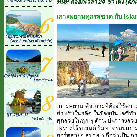
ทันที ตลอดเวลา 24 ชั่วโมง (ดึก
เกาะพยามทุกรสชาด กับ Isl
เกาะพยาม คือเกาะที่ต้องใช้คว
สำหรับในอดีต ในปัจจุบัน เจซีทัว
สุดสวยในทุก ๆ ด้าน ปะการังส
เพราะไร้รถยนต์ ริมหาดรอบเกาะ
สอร์ตสวยๆ สบาย ๆ ถือว่าเป็น การ