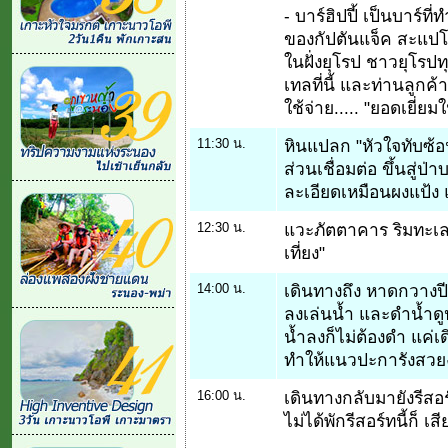
- บาร์ฮิปปี้ เป็นบาร์ที
ของกัปตันแจ็ค สะแปโร่" 
ในฝั่งยุโรป ชาวยุโรป
เทลที่นี้ และท่านลูกค้
ใช้จ่าย..... "ยอดเยี่
11:30 น.
หินแปลก "หัวใจทับซ้อน
ส่วนเชื่อมต่อ ขึ้นสู่ป
ละเอียดเหมือนผงแป้ง แ
12:30 น.
แวะภัตตาคาร ริมทะเ
เที่ยง"
14:00 น.
เดินทางถึง หาดกวางปีป
ลงเล่นน้ำ และดำน้ำดู
น้ำลงก็ไม่ต้องดำ แค่เ
ทำให้แนวปะการังสวยงา
16:00 น.
เดินทางกลับมายังรีสอร์
ไม่ได้พักรีสอร์ทนี้ก็ 