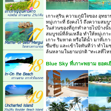
เกาะสุริน ความภูมิใจของ อุท
หมู่เกาะที่ ยังคงไว้ ถึงความสม
ในส่วนของที่ถูกทำลายไปบ้างนั
สมบูรณ์ที่ล้นเหลือ ทำให้หมู่เกาะ
เกาะ ริมหาด หรือใต้น้ำ มาที่เก
ซึมซับ และเข้าใจทันทีว่า ทำไม
ล้นหลามในยามปกติ "ทะเลที่ไหน
Blue Sky ที่เกาะพยาม ยอดเ