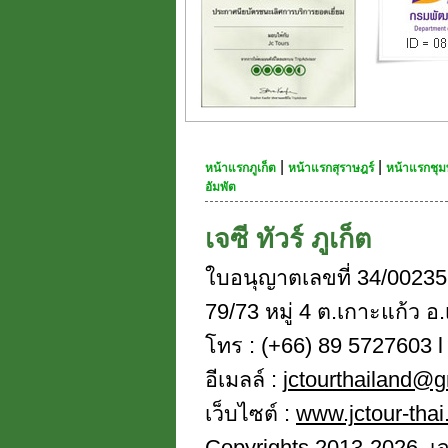
|
|
หน้าแรกภูเก็ต
หน้าแรกสุราษฎร์
หน้าแรกชุม
อัมพัต
เจซี ทัวร์ ภูเก็ต
ใบอนุญาตเลขที่ 34/00235
79/73 หมู่ 4 ต.เกาะแก้ว อ.
โทร : (+66) 89 5727603 l 
อีเมลล์ :
jctourthailand@
เว็บไซต์ :
www.jctour-tha
Copyrights 2013-2026. เจซี