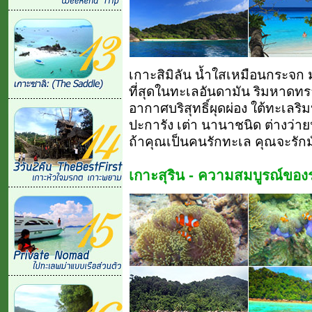
เกาะสิมิลัน น้ำใสเหมือนกระจก ม
ที่สุดในทะเลอันดามัน ริมหาดท
อากาศบริสุทธิ์ผุดผ่อง ใต้ทะเลริ
ปะการัง เต่า นานาชนิด ต่างว่ายน
ถ้าคุณเป็นคนรักทะเล คุณจะรักมั
เกาะสุริน - ความสมบูรณ์ของร