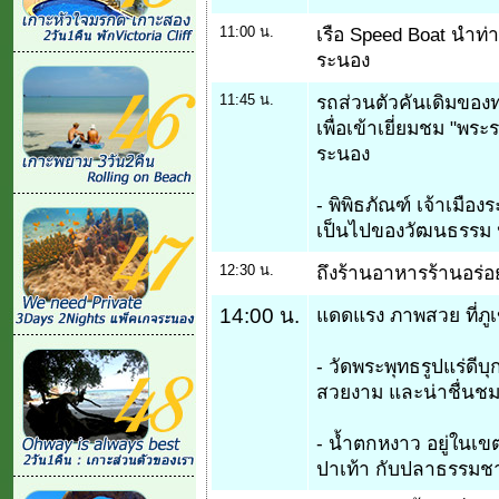
11:00 น.
เรือ Speed Boat นำท่
ระนอง
11:45 น.
รถส่วนตัวคันเดิมของท่
เพื่อเข้าเยี่ยมชม "พร
ระนอง
- พิพิธภัณฑ์ เจ้าเมือ
เป็นไปของวัฒนธรรม 
12:30 น.
ถึงร้านอาหารร้านอร่
14:00 น.
แดดแรง ภาพสวย ที่ภู
- วัดพระพุทธรูปแร่ดี
สวยงาม และน่าชื่นชมเ
- น้ำตกหงาว อยู่ในเข
ปาเท้า กับปลาธรรมช