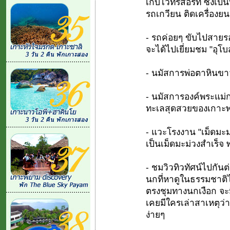
เก็บไว้ที่รีสอร์ท ซึ่งเ
รถเกวียน ติดเครื่องยน
- รถค่อยๆ ขับไปสายรอ
จะได้ไปเยี่ยมชม "อุโ
- นมัสการพ่อตาหินขา
- นมัสการองค์พระแม่ก
ทะเลสุดสวยของเกาะพ
- แวะโรงงาน "เม็ดมะม
เป็นเม็ดมะม่วงสำเร็จ
- ชมวิวทิวทัศน์ไปกันต
นกที่หาดูในธรรมชาติได
ตรงชุมทางนกเงือก จะม
เคยมีใครเล่าสาเหตุว่
ง่ายๆ