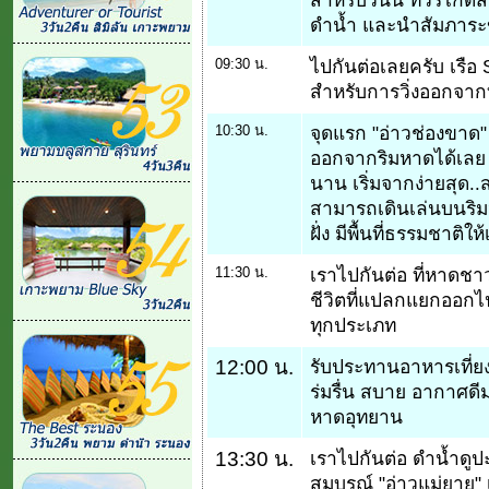
ดำน้ำ และนำสัมภาระข
09:30 น.
ไปกันต่อเลยครับ เรือ
สำหรับการวิ่งออกจากท
10:30 น.
จุดแรก "อ่าวช่องขาด" 
ออกจากริมหาดได้เลย เ
นาน เริ่มจากง่ายสุด..ส
สามารถเดินเล่นบนริมห
ฝั่ง มีพื้นที่ธรรมชาติ
11:30 น.
เราไปกันต่อ ที่หาดชาว
ชีวิตที่แปลกแยกออกไป
ทุกประเภท
12:00 น.
รับประทานอาหารเที่ย
ร่มรื่น สบาย อากาศด
หาดอุทยาน
13:30 น.
เราไปกันต่อ ดำน้ำดูป
สมบูรณ์ "อ่าวแม่ยาย