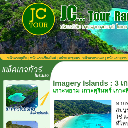
หน้าแรกภูเก็ต
หน้าแรกเชียงใหม่
หน้าแรกชุมพร
หน้าแรกระนอง
หน้าแรกสุราษ
|
|
|
|
Imagery Islands : 3 เ
เกาะพยาม เกาะสุรินทร์ เกาะสิ
หากพู
สมบู
ใช่ 
ที่ไ