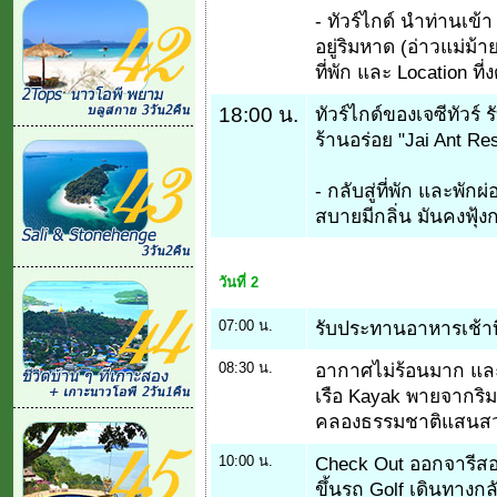
- ทัวร์ไกด์ นำท่านเข้
อยู่ริมหาด (อ่าวแม่ม้า
ที่พัก และ Location ที
18:00 น.
ทัวร์ไกด์ของเจซีทัวร
ร้านอร่อย "Jai Ant Res
- กลับสู่ที่พัก และพ
สบายมีกลิ่น มันคงฟุ้ง
วันที่ 2
07:00 น.
รับประทานอาหารเช้าที
08:30 น.
อากาศไม่ร้อนมาก และน
เรือ Kayak พายจากริ
คลองธรรมชาติแสนส
10:00 น.
Check Out ออกจารีสอร
ขึ้นรถ Golf เดินทางกลั