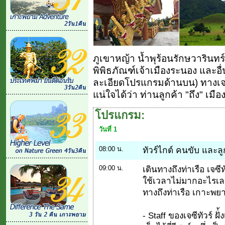
ภูเขาหญ้า น้ำพุร้อนรักษวารินทร
พิพิธภัณฑ์เจ้าเมืองระนอง และอ
ละเอียดโปรแกรมด้านบน) ทางเจซีทั
แน่ใจได้ว่า ท่านลูกค้า "ถึง" เมื
โปรแกรม:
วันที่ 1
08:00 น.
ทัวร์ไกด์ คนขับ และล
09:00 น.
เดินทางถึงท่าเรือ เจซี
ใช้เวลาไม่มากอะไรเลย
ทางถึงท่าเรือ เกาะพย
- Staff ของเจซีทัวร์ 