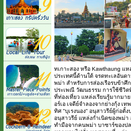
ทเกาะสอง หรือ Kawthaung แหล
ประเทศนี้ด้านใต้ จรดทะเลอันด
พม่า สำหรับการส่องเรือรบข้าศึก ป
ประเพณี วัฒนธรรม การใช้ชีวิตท
ที่ท่องเที่ยว แหล่งเรียนรู้มากมาย
อร์เอ เจดีย์จำลองจากย่างกุ้ง เท
ทิศ "บุเรงนอง" อนุสาวรีย์ผู้ก่อต
อนุสาวรีย์ แหล่งกำเนิดของพม่า อ
ทำมือจากคนพม่า บาซาร์ของปลอ