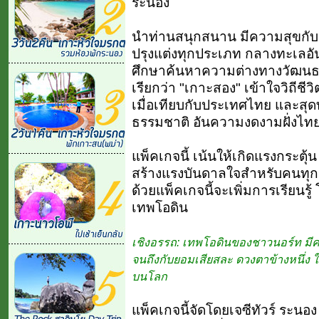
ระนอง
นำท่านสนุกสนาน มีความสุขกับก
ปรุงแต่งทุกประเภท กลางทะเลอ
ศึกษาค้นหาความต่างทางวัฒนธรร
เรียกว่า "เกาะสอง" เข้าใจวิถีชีว
เมื่อเทียบกับประเทศไทย และสุด
ธรรมชาติ อันความงดงามฝั่งไท
แพ็คเกจนี้ เน้นให้เกิดแรงกระตุ้น
สร้างแรงบันดาลใจสำหรับคนทุก
ด้วยแพ็คเกจนี้จะเพิ่มการเรียนร
เทพโอดิน
เชิงอรรถ: เทพโอดินของชาวนอร์ท มีควา
จนถึงกับยอมเสียสละ ดวงตาข้างหนึ่ง ให้
บนโลก
แพ็คเกจนี้จัดโดยเจซีทัวร์ ระนอง