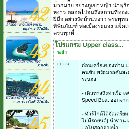
มากมาย อย่างภูเขาหญ้า นำพุร้
หงาว ตลอดไปจนถึงสถานที่ท่องเท
ฝีมือ อย่างวัดบ้านหงาว พระพุทธร
พิพิธภัณฑ์ พ่อเมืองระนอง แพ็คเกจ
ครบทุกที่
โปรแกรม Upper class...
วันที่ 1
10.00 น.
ก่อนเครื่องของท่าน L
คนขับ พร้อมรถคันสะอ
ระนอง
- เดินทางถึงท่าเรือ 
Speed Boat ออกจากร
- ทัวร์ไกด์ได้จัดเตรี
ไม่มีรถยนต์) นำท่าน 
- อุโบสถกลางน้ำ