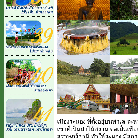
เมืองระนอง ที่ตั้งอยู่บนทำเล ระห
เขาที่เป็นป่าไม้สงวน ต่อเป็นเท
สุราษฎร์ธานี ทำให้ระนอง มีสถานท