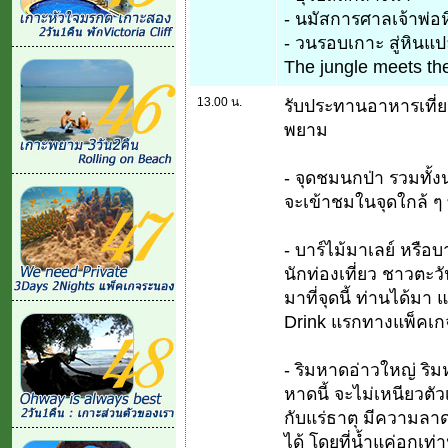
- นมัสการศาลเจ้าพ่อ
- วนรอบเกาะ สู่หินแ
The jungle meets t
13.00 น.
รับประทานอาหารเที่ยง
พยาม
- จุดชมนกป่า รวมทั้
จะเข้าชมในจุดใกล้ ๆ 
- บาร์ไม้มาเลย์ หรือบาร
นักท่องเที่ยว ชาวตะว
มาที่จุดนี้ ท่านได้มา
Drink แรกทางแพ็คเกจ
- ริมหาดอ่าวใหญ่ ริ
หาดนี้ จะไม่เหนียวตั
กับแร่ธาตุ มีความลาด
ได้ โดยที่น้ำแค่อกเท่า