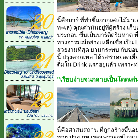
นี้คือบาร์ ที่ทำขึ้นจากเศษไม้ม
ทะเล) คุณค่ามันอยู่ที่ผู้สร้าง เ
ประกอบ ขึ้นเป็นบาร์ติดริมหาด ที
ทางอารมณ์อย่างเหลือเชื่อ เป็น L
สวยงามที่สุด ยามกระทบ กับขอบน
นี้ ปรุงคอกเทล ได้รสชาดยอดเยี่ย
ดื่มใน Drink แรกอยู่แล้ว เพราะท
"เรียบง่ายจนกลายเป็นโดดเด่
นี้คือศาสนสถาน ที่ถูกสร้างขึ้
ทุกๆ ประเภท เหตุเพราะอยู่ไก