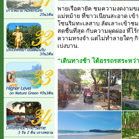
พายเรือคายัค ชมความงดงามขอ
แม่หม้าย ที่ขาวเนียนสะอาด เข้
โซนริมทะเลสาบ ลัดเลาะเข้าชมป
สดชื่นที่สุด กับความผุดผ่อง ที่ไ
ความทรงจำ แต่ไม่ทำลายใดๆ กิจ
เบ่งบาน.
"เดินทางช้า ได้อรรถรสระหว่