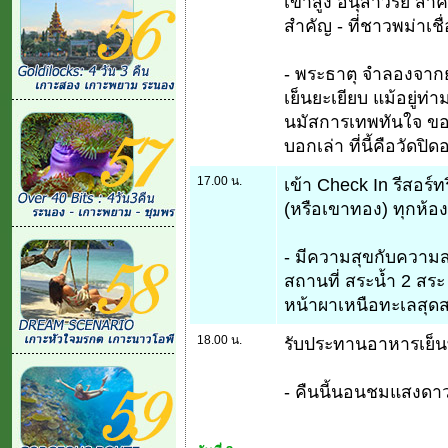
เขาสูง อนุสาวรีย์ สำ
สำคัญ - ที่ชาวพม่าเชื
- พระธาตุ จำลองจากย่
เย็นยะเยียบ แม้อยู่ท
นมัสการเทพทันใจ ของช
บอกเล่า ที่นี้คือวัดปิดอ
17.00 น.
เข้า Check In รีสอร
(หรือเขาทอง) ทุกห้อ
- มีความสุขกับควา
สถานที่ สระน้ำ 2 สระ
หน้าผาเหนือทะเลสุด
18.00 น.
รับประทานอาหารเย็นที
- คืนนี้นอนชมแสงดาว 