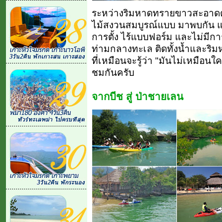
ระหว่างริมหาดทรายขาวสะอาดตา
ไม้สงวนสมบูรณ์แบบ มาพบกัน และ
การตั้ง ไร้แบบฟอร์ม และไม่มีก
ท่ามกลางทะเล ติดทั้งน้ำและริ
ที่เหมือนจะรู้ว่า "มันไม่เหมือนใ
ชมกันครับ
จากบีช สู่ ป่าชายเลน