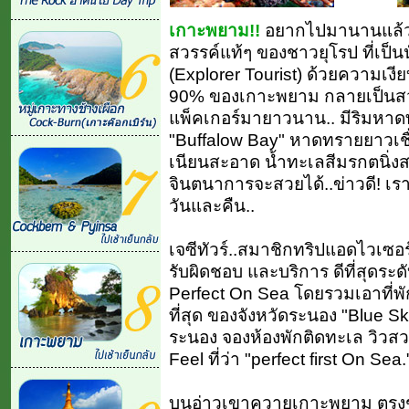
เกาะพยาม!!
อยากไปมานานแล้ว คร
สวรรค์แท้ๆ ของชาวยุโรป ที่เป็น
(Explorer Tourist) ด้วยความเ
90% ของเกาะพยาม กลายเป็นสวร
แพ็คเกอร์มายาวนาน.. มีริมหาดท
"Buffalow Bay" หาดทรายยาวเชื
เนียนสะอาด น้ำทะเลสีมรกตนิ่งส
จินตนาการจะสวยได้..ข่าวดี! เ
วันและคืน..
เจซีทัวร์..สมาชิกทริปแอดไวเซอร์
รับผิดชอบ และบริการ ดีที่สุดระดั
Perfect On Sea โดยรวมเอาที่พัก
ที่สุด ของจังหวัดระนอง "Blue Sky
ระนอง จองห้องพักติดทะเล วิวสวย
Feel ที่ว่า "perfect first On Sea.
บนอ่าวเขาควายเกาะพยาม ตรงช