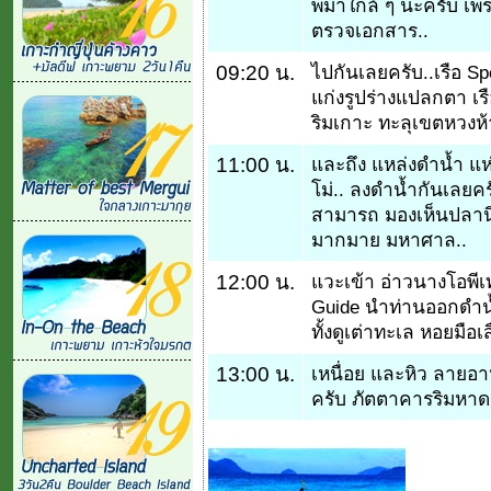
พม่าใกล้ ๆ นะครับ เพ
ตรวจเอกสาร..
09:20 น.
ไปกันเลยครับ..เรือ Sp
แก่งรูปร่างแปลกตา เร
ริมเกาะ ทะลุเขตหวงห
11:00 น.
และถึง แหล่งดำน้ำ แห
โม่.. ลงดำน้ำกันเลยคร
สามารถ มองเห็นปลานีโม
มากมาย มหาศาล..
12:00 น.
แวะเข้า อ่าวนางโอพีเท
Guide นำท่านออกดำน้ำ
ทั้งดูเต่าทะเล หอยมือเสือ
13:00 น.
เหนื่อย และหิว ลายอ
ครับ ภัตตาคารริมหาด,