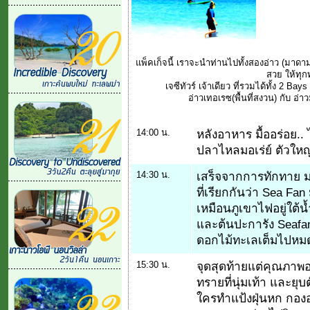
แพ็คเก็จนี้ เราจะนำท่านไปทั้งสองอ่าว (มาดา
สวย ให้ทุก
เจซีทัวร์ เจ้าเดียว ที่รวมได้ทั้ง 2 Bay
อ่าวเทอเรซ(พื้นที่สงวน) กับ อ่
14:00 น.
หลังอาหาร มื้ออร่อย.
ปลาไหลมอเร่ย์ ตัวใหญ
14:30 น.
เสร็จจากการทักทาย มอ
ที่เรียกกันว่า Sea Fa
เหมือนภูเขาไฟอยู่ใต
และต้นปะการัง Seafan 
ดอกไม้ทะเลเต็มไปหมด
15:30 น.
จุดสุดท้ายแต่คุณภาพอย
ทรายที่นุ่มเท้า และย
ใครทำแป้งฝุ่นหก กองอย