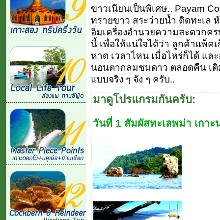
ขาวเนียนเป็นพิเศษ.. Payam Cot
ทรายขาว สระว่ายน้ำ ติดทะเล ห้
อิ่มเครื่องอำนวยความสะดวกครบค
นี้ เพื่อให้แน่ใจได้ว่า ลูกค้าแพ็
หาด เวลาไหน เมื่อไหร่ก็ได้ และ
นอนตากลมชมดาว ตลอดคืน เติมเต็
แบบจริง ๆ จัง ๆ ครับ..
มาดูโปรแกรมกันครับ:
วันที่ 1 สัมผัสทะเลพม่า เกา