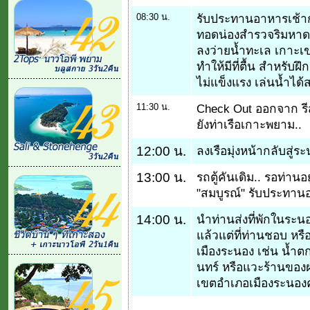
08:30 น.
รับประทานอาหารเช้ากั
ทอดน่องสำรวจริมหาด
ลงว่ายน้ำทะเล เกาะเ
ทำให้มีที่ตื้น สำหรับ
ไม่แข็งแรง เล่นน้ำไ
11:30 น.
Check Out ออกจาก รี
ยังท่าเรือเกาะพยาม..
12:00 น.
ลงเรือมุ่งหน้ากลับสู่ร
13:00 น.
รถตู้คันเดิม.. รอท่านอย
"สมบูรณ์" รับประทานอา
14:00 น.
นำท่านส่งที่พักในระนอง
แล้วแต่ที่ท่านชอบ หรื
เมืองระนอง เช่น น้ำต
นทร์ หรือแวะร้านของฝา
เขตอำเภอเมืองระนองค