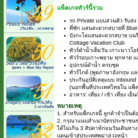
แพ็คเกจทัวร์นี้รวม
รถ Private แบบส่วนตัว รับส่ง
ที่พัก แสนสะดวกสบายที่ Blu
บังกะโลแสนสะดวกสบาย บนร
Cottage Vacation Club
ทัวร์ดำน้ำเต็มวัน เกาะนาวโอพ
ทัวร์รอบเกาะพยาม ทุกหาด และ
อุปกรณ์ดำน้ำ ครบชุด
ทัวร์ไกด์ (พูดภาษาอังกฤษ 
ประกันอุบัติเหตุแบบ Inbou
(นอกพื้นที่ประเทศไทยใน แพ็ค
อาหาร: เที่ยง / เช้า เที่ยง เย็น/
หมายเหตุ
1. สำหรับแพ็กเกจนี้ ลูกค้าจำเป็น
2. กรุณาแนบสำเนาบัตรประชาชนขอ
ได้ไม่เกิน 3 สัปดาห์ก่อนวันเดินทา
แดนเข้าสู่ประเทศพม่าล่วงหน้า