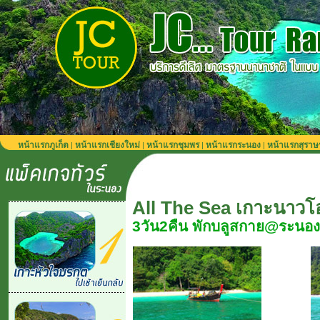
หน้าแรกภูเก็ต
หน้าแรกเชียงใหม่
หน้าแรกชุมพร
หน้าแรกระนอง
หน้าแรกสุราษ
|
|
|
|
All The Sea เกาะนาวโ
3วัน2คืน พักบลูสกาย@ระนอง