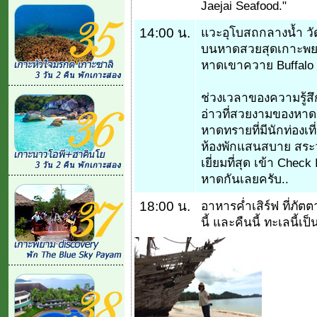
Jaejai Seafood."
14:00 น.
แวะอุโบสถกลางน้ำ วัดเ
บนหาดสวยสุดเกาะพยา
หาดเขาควาย Buffalo B
ช่วงเวลาของความรู้สึกแ
อ่าวที่สวยงามของหา
หาดทรายที่มีนักท่องเ
ห้องพักแสนสบาย สระว่
เยี่ยมที่สุด เข้า Che
หาดกันเลยครับ..
18:00 น.
อาหารค่ำเสิร์ฟ ที่ภั
นี้ และคืนนี้ ทะเลนี้เป