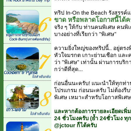
ทริป In-On the Beach รังสรรค์แพ
ขาด หรือพลาดโอกาสนี้ได้คร
จริง ๆ ให้กับ ท่านคนพิเศษ คน
บางอย่างที่เรียกว่า "พิเศษ"
ความยิ่งใหญ่ของทริปนี้.. อยู่ต
หัวใจมรกต เกาะย่านเชือก และความ
ว่า "พิเศษ" เท่านั้น ผ่านการบริก
กว่าดีที่สุด...
ก่อนอื่นนะครับ! แนะนำให้ทุกท่
โปรแกรม ก่อนนะครับ ไม่ต้องรีบร้อ
พิเศษ เหมาะสำหรับโอกาสพิเศษข
และหากต้องการรายละเอียดเพิ่มเ
24 ชั่วโมงครับ (ย้ำ 24ชั่วโมง ทุ
@jctour ก็ได้ครับ