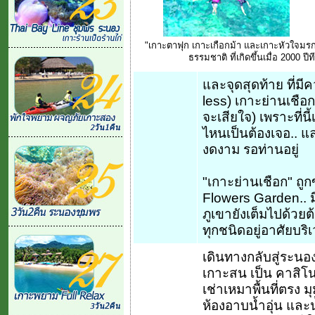
"เกาะตาฟุก เกาะเกือกม้า และเกาะหัวใจมร
ธรรมชาติ ที่เกิดขึ้นเมื่อ 2000 
และจุดสุดท้าย ที่มีค
less) เกาะย่านเชือก
จะเสียใจ) เพราะที่
ไหนเป็นต้องเจอ.. แล
งดงาม รอท่านอยู่
"เกาะย่านเชือก" 
Flowers Garden.. ม
ภูเขายังเต็มไปด้ว
ทุกชนิดอยู่อาศัยบริเ
เดินทางกลับสู่ระนอ
เกาะสน เป็น คาสิโนแ
เช่าเหมาพื้นที่ตรง ม
ห้องอาบน้ำอุ่น และน