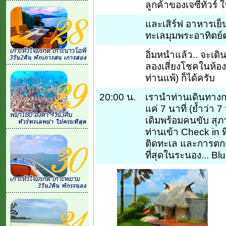
ลูกค้าของเจซีทัวร์ ใ
และเสิร์ฟ อาหารเย็
ทะเลมุมพระอาทิตย์
อิ่มหนำแล้ว.. จะเด
ลองเสี่ยงโชคในห้อ
ท่านแพ้) ก็ได้ครับ
20:00 น.
เรานำท่านเดินทางก
แค่ 7 นาที่ (ย้ำว่า 
เดิมพร้อมคนขับ สุภ
ท่านเข้า Check in ที
ติดทะเล และการตก
ที่สุดในระนอง... 