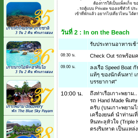
ต้องการให้เป็นแพ็คเก็จ ข
..รถตู้แบบ Private ของเจซีทัวร์ ป
เข้าที่พักแล้ว อยากไปเที่ยวไหน ได้ตา
วันที่ 2 :
In on the Beach
รับประทานอาหารเช้า
08:30 น.
Check Out รถพร้อมคนขั
09.00 น.
ลงเรือ Speed Boat กัน
แท้ๆ ของนักค้นหา! เก
บรรยากาศ"
10:00 น.
ถึงท่าเรือเกาะพยาม..
รถ Hand Made พิเศษ 
ครับ (บนเกาะพยามไม่
เครื่องยนต์ นำท่านเ
หินทะลุหัวใจ (Triple
ตรงริมหาด เป็นแหล่