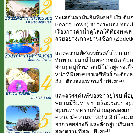
ทะเลอันดามันอันพิเศษ!! เริ่มต้น
Peace Town) อย่างระนอง ท่องเที
เรื่องการดำน้ำดูโลกใต้ท้องทะ
สวยอย่างเกาะย่านเชือก (Zedetky
และความหัศจรรย์ระดับโลก เกา
ทักทาย ปลานีโม่หลากชนิด กับหม
อ่อน) หมู่บ้านปลานีโม่ อยู่ตรงเ
หน้าที่พิเศษของเจซีทัวร์ จะต้อ
ถึง.. ต้องลงแรงกันเป็นพิเศษ!!
และสวรรค์แท้ของชาวยุโรป ที่อ
พยามมีริมหาดรายล้อมรอบๆ อยู่เก
อยู่บนหาดทรายที่สวยสุดของเ
ควาย มีความยาวเกิน 3 กิโลเมตร 
อากาศอย่างดี และตั้งอยู่บนริม
สดงดงามที่สุด...พิเศษ!!