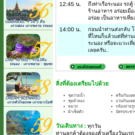
12:45 น.
ถึงท่าเรือระนอง รถตู้
ร้านอาหาร อร่อยเมือ
อร่อย เป็นอาหารเที่ย
14:00 น.
ก่อนนำท่านส่งกลับ 
ที่ไหนก็แล้วแต่ที่ท
ระนอง หรือจะแวะเที่
เลยครับ..
สิ่งที่ต้องเตรียมไปด้วย
ชุดว่ายน้ำ
ครีมกันแด
ชุดลำลอง
แว่นกันแด
หมวก
กล้องถ่ายรู
ผ้าเช็ดตัว
บัตรประชาช
วันเดินทาง :
ทุกวัน
ท่านลูกค้าต้องจองตั๋วเครื่องวันแรก