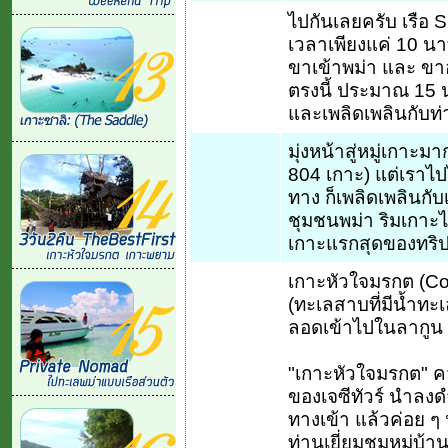
ไปกันเลยครับ เรือ Sp
เวลาเพียงแค่ 10 นาท
ขาเข้าพม่า และ ขา
ตรงนี้ ประมาณ 15 น
และเพลิดเพลินกับท่า
มุ่งหน้าสู่หมู่เกาะม
804 เกาะ) แต่เราไป
ทาง ก็เพลิดเพลินก
ชุมชนพม่า ริมเกาะไป
เกาะแรกสุดของทริป
เกาะหัวใจมรกต (Coc
(ทะเลสาบที่มีน้ำทะเล
ลอดเข้าไปในลากูน 
"เกาะหัวใจมรกต" คว
ของเจซีทัวร์ นำลงด
ทางเข้า แล้วค่อย ๆ
ท่านเยี่ยมชมหมู่บ้าน