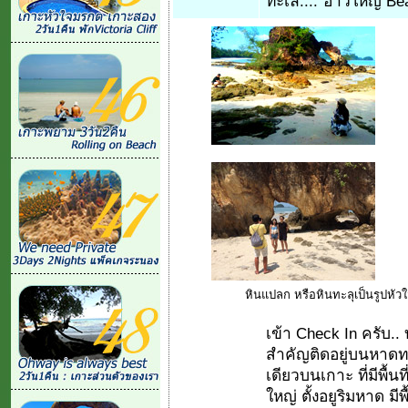
ทะเล...."อ่าวใหญ่ B
หินแปลก หรือหินทะลุเป็นรูปหัวใ
เข้า Check In ครับ..
สำคัญติดอยู่บนหาดท
เดียวบนเกาะ ที่มีพื
ใหญ่ ตั้งอยูริมหาด มี