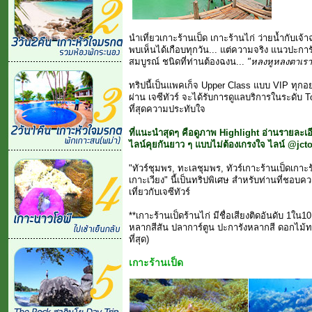
นำเที่ยวเกาะร้านเป็ด เกาะร้านไก่ ว่ายน้ำกับเจ
พบเห็นได้เกือบทุกวัน... แต่ความจริง แนวปะก
สมบูรณ์ ชนิดที่ท่านต้องฉงน...
"หลงหูหลงตาเรา
ทริปนี้เป็นแพคเก็จ Upper Class แบบ VIP ทุกอย่า
ผ่าน เจซีทัวร์ จะได้รับการดูแลบริการในระดับ T
ที่สุดความประทับใจ
ที่แนะนำสุดๆ คือดูภาพ Highlight อ่านรายล
ไลน์คุยกันยาว ๆ แบบไม่ต้องเกรงใจ ไลน์ @jctou
"ทัวร์ชุมพร, ทะเลชุมพร, ทัวร์เกาะร้านเป็ดเกา
เกาะเวียง" นี้เป็นทริปพิเศษ สำหรับท่านที่ชอบความเ
เที่ยวกับเจซีทัวร์
**เกาะร้านเป็ดร้านไก่ มีชื่อเสียงติดอันดับ 1ใน1
หลากสีสัน ปลาการ์ตูน ปะการังหลากสี ดอกไม
ที่สุด)
เกาะร้านเป็ด