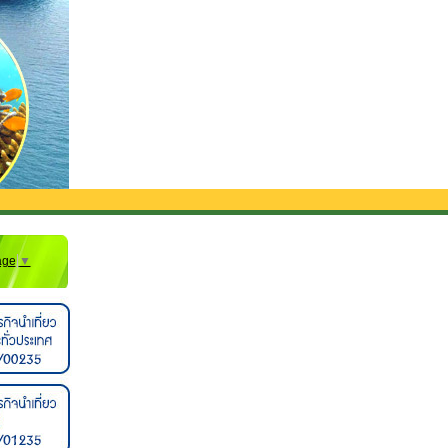
age
▼