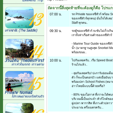
ถัดจากนี้สิ่งสุดท้ายที่จะต้องดูก็คือ โปรแ
07:00 น.
รถ Private ของเจซีทัวร์ พร้อม S
ของเจซีทัวร์ทุกคน) มั่นใจได้เ
Staff ทุกคน..
09:30 น.
รถตู้ของเจซีทัวร์ จะขับไม่เร็
เราถึงท่าเรือส่วนตัวของเจซีทัว
- Marine Tour Guide ของเจซีท
น้ำ (มาตรฐานสูงสุด Snorkel Mas
พร้อมขนม..
10:00 น.
ไปกันเลยครับ.. เรือ Speed Boat
ร้านไก่แล้ว..
- ลุยกันเลยครับ! ปะการังอ่อนเต
ตัว ก็จะเป็นดอกบัว แต่เมื่อมัน
พร้อมปลา School Fishes (หมายถึ
อ่าวไทยมีแบบนี้ด้วยหรือ?
- 80% ของโอกาส ที่เราจะได้พบก
บริเวณนี้เป็นประจำ ทัวร์ไกด์ของ
ฝูงปลา พาราสิท ที่เกาะตัวปลาวาฬ
ประมาณ ครึ่งเมตรครับ...