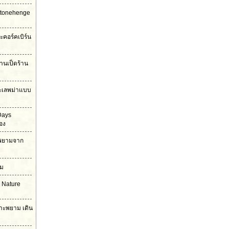
Stonehenge
ะคอร์คเบิร์น
้านเป็ดร้าน
ะเลพม่าแบบ
Days
อง
าะพยามจาก
าม
 Nature
กาะพยาม เดิน