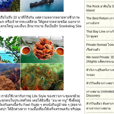
The Rock ฮาคินโย 
Island
ั่งเรือไม่ถึง 10 นาทีก็ถึงกัน แต่ความหลากหลายทางชีวภาพ
The Best Return เกา
branch หรือเจ้าทากทะเลสีสวย ให้ดูหลากหลายชนิด นอกจาก
เกาะมังกร
เลกอใหญ่ และอื่นๆ อีกมากมาย ถือเป็นอีก Snorkeling Site
.
Thai Bay Line เกาะร
ไก่ ชุมพร
Private Nomad ไปท
เรือส่วนตัว
We need Private: 3
2Nights แพ็คเกจระน
ทัวร์เกาะสุรินทร์เก
ระนอง
ทัวร์วันเดียวเกาะพย
เกาะพยาม Unlimited
Discovery
เรายังใช้เวลากับการดู Life Style ของชาวเกาะชุมพรด้วย
จะทุกคนในประเทศไทย เคยได้ยินชื่อ
"ธนาคารปู"
ซึ่งตั้งอยู่
ทัวร์วันเดียว ค้นหาเ
กันตรงนี้ครับ Feel กันสุด ๆ ตรงนั่งกินปูม้าสด ๆ (สดจาก
ทางจากเกาะพยาม
สปา ให้อีกต่างหาก รวมมื้อเที่ยงให้เสร็จสรรพครับ ทริปสุด