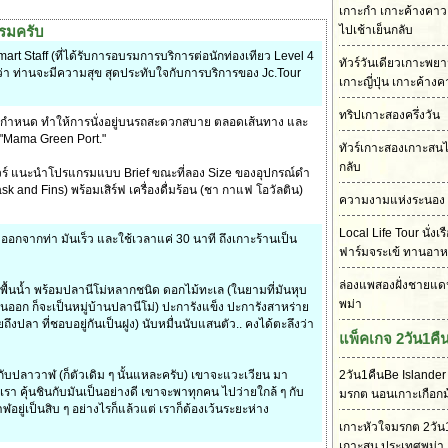
เกาะกำ เกาะค้างคาว เ
กรมครับ
ไปเช้าเย็นกลับ
mart Staff (ที่ได้รับการอบรมการบริการต่อนักท่องเทียว Level 4
ทัวร์วันเดียวเกาะพย
ลยว่า ท่านจะมีความสุข สุดประทับใจกับการบริการของ Jc.Tour
เกาะญี่ปุ่น เกาะค้าง
ทริปเกาะสองครึ่งวัน
วเกินกำหนด ทำให้การนั่งอยู่บนรถสะดวกสบาย ตลอดเส้นทาง และ
ร์ "Mama Green Port."
ทัวร์เกาะสองเกาะสนไ
กลับ
ัวร์ แนะนำโปรแกรมแบบ Brief ขณะที่ลอง Size ของอุปกรณ์ดำ
k and Fins) พร้อมเสิร์ฟ เครื่องดื่มร้อน (ชา กาแฟ โอวัลติน)
ความงามแห่งระนอง
Local Life Tour นั่งเ
 ออกจากท่า มันเร็ว และใช้เวลาแค่ 30 นาที ถึงเกาะร้านเป็น
ฟาร์มจระเข้ ทานอา
ล่องแพสองฝั่งชายแด
็มพื้นน้ำ พร้อมปลานีโม่หลากชนิด ดอกไม้ทะเล (ในยามที่มันหุบ
พม่า
บานออก ก็จะเป็นหมู่บ้านปลานีโม่) ปะการังแข็ง ปะการังสาหร่าย
งปลา ที่ชอบอยู่กันเป็นฝูง) นับหมื่นนับแสนตัว.. คงได้ตะลึงว่า
แพ็คเกจ 2วัน1คื
ับปลาวาฬ (ก็ตัวเดิม ๆ นั้นแหละครับ) เขาจะแวะเวียน มา
2วัน1คืนBe Islander
เรา คุ้นชินกับมันเป็นอย่างดี เขาจะพาทุกคน ไปว่ายใกล้ ๆ กับ
มรกต นอนเกาะเกือกม
อยู่เป็นสิบ ๆ อย่างไรก็แล้วแต่ เราก็ต้องเว้นระยะห่าง
เกาะหัวใจมรกต 2วัน1
เกาะสน ประเทศพม่า