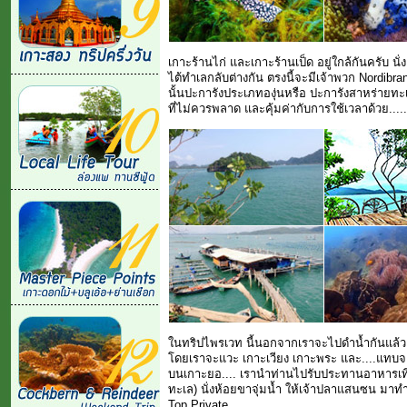
เกาะร้านไก่ และเกาะร้านเป็ด อยู่ใกล้กันครับ น
ไต้ทำเลกลับต่างกัน ตรงนี้จะมีเจ้าพวก Nordi
นั้นปะการังประเภทองุ่นหรือ ปะการังสาหร่ายทะ
ที่ไม่ควรพลาด และคุ้มค่ากับการใช้เวลาด้วย.....
ในทริปไพรเวท นี้นอกจากเราจะไปดำน้ำกันแล้ว 
โดยเราจะแวะ เกาะเวียง เกาะพระ และ....แทบ
บนเกาะยอ.... เรานำท่านไปรับประทานอาหารเที่ยง
ทะเล) นั่งห้อยขาจุ่มน้ำ ให้เจ้าปลาแสนซน มาทำ
Top Private....