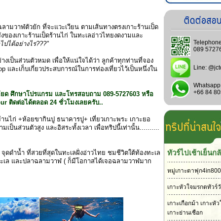
้าฉลามวาฬตัวยัก ที่จะแวะเวียน ตามเส้นทางตรงเกาะร้านเป็ด
ารังของเกาะร้านเป็ดร้านไก่ ในทะเลอ่าวไทยงดงามและ
Telephone
ไปได้อย่างไร???"
089 5727
งเป็นส่วนตัวหมด เพื่อให้แน่ใจได้ว่า ลูกค้าทุกท่านที่จอง
Line:
@jct
op และเก็บเกี่ยวประสบการณ์ในการท่องเที่ยวไว้เป็นหนึ่งใน
Whatsapp
+66 84 8
ะเอียด ศึกษาโปรแกรม และโทรสอบถาม 089-5727603 หรือ
r ติดต่อได้ตลอด 24 ชั่วโมงเลยครับ..
ะร้านไก่ +ห้อยขากินปู ธนาคารปู+ เที่ยวเกาะพระ เกาะยอ
ป็นส่วนตัวสูง และอิสระทั้งเวลา เพื่อทริปนี้เท่านั้น..........
ทัวร์ไปเช้าเย็นกล
0 จุดดำน้ำ ที่สวยที่สุดในทะเลฝั่งอ่าวไทย ชมชีวิตใต้ท้องทะเล
้ทะเล และปลาฉลามวาฬ ( ก็มีโอกาสได้เจอฉลามวาฬมาก
หมู่เกาะตาฟุก4in800
เกาะหัวใจมรกตทัวร์ว
เกาะเกือกม้า เกาะหั
เกาะย่านเชือก