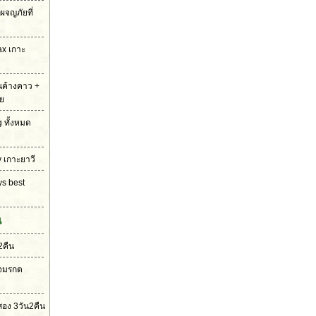
ผจญภัยที่
ax เกาะ
่นค้างคาว +
ย
g ทั้งหมด
y เกาะยาวี
ys best
น
2คืน
ใจมรกต
อง 3วัน2คืน