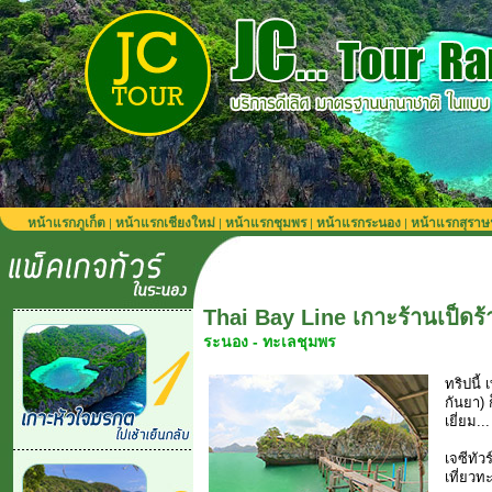
หน้าแรกภูเก็ต
หน้าแรกเชียงใหม่
หน้าแรกชุมพร
หน้าแรกระนอง
หน้าแรกสุราษ
|
|
|
|
Thai Bay Line เกาะร้านเป็ดร้
ระนอง - ทะเลชุมพร
ทริปนี้
กันยา) 
เยี่ยม...
เจซีทัว
เที่ยวท