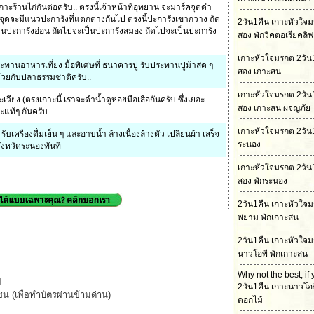
าะร้านไก่กันต่อครับ.. ตรงนี้เจ้าหน้าที่อุทยาน จะมาร์คจุดดำ
่ละจุดจะมีแนวปะการังที่แตกต่างกันไป ตรงนี้ปะการังเขากวาง ถัด
2วัน1คืน เกาะหัวใจ
็นปะการังอ่อน ถัดไปจะเป็นปะการังสมอง ถัดไปจะเป็นปะการัง
สอง พักวิคตอเรียคลิฟ
เกาะหัวใจมรกต 2วัน
ะทานอาหารเที่ยง มื้อพิเศษที่ ธนาคารปู รับประทานปูม้าสด ๆ
สอง เกาะสน
ด้วยกับปลาธรรมชาติครับ..
เกาะหัวใจมรกต 2วัน
เวียง (ตรงเกาะนี้ เราจะดำน้ำดูหอยมือเสือกันครับ ซึ่งเยอะ
สอง เกาะสน ผจญภัย
แท้ๆ กันครับ..
เกาะหัวใจมรกต 2วัน1
รับเครื่องดื่มเย็น ๆ และอาบน้ำ ล้างเนื้องล้างตัว เปลี่ยนผ้า เสร็จ
ระนอง
จังหวัดระนองทันที
เกาะหัวใจมรกต 2วัน
สอง พักระนอง
2วัน1คืน เกาะหัวใจ
พยาม พักเกาะสน
2วัน1คืน เกาะหัวใจ
นาวโอพี พักเกาะสน
Why not the best, if
ป
2วัน1คืน เกาะนาวโอพ
น (เพื่อทำบัตรผ่านข้ามด่าน)
ดอกไม้