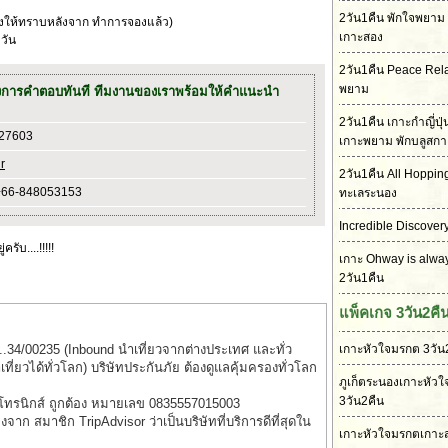
2วัน1คืน พักใจพยาม 
้งให้ทราบหลังจาก ทำการจองแล้ว)
เกาะสอง
วัน
2วัน1คืน Peace Rel
พยาม
งการคำตอบทันที ทีมงานของเราพร้อมให้คำแนะนำ
2วัน1คืน เกาะกำญี่ปุ
727603
เกาะพยาม พักบลูสกา
r
2วัน1คืน All Hoppin
+66-848053153
ทะเลระนอง
Incredible Discover
รับ....!!!!!
เกาะ Ohway is alwa
2วัน1คืน
แพ็คเกจ 3วัน2คื
..34/00235 (Inbound นำเที่ยวจากต่างประเทศ และทั่ว
เกาะหัวใจมรกต 3วัน
่ยวได้ทั่วโลก) บริษัทประกันภัย ต้องดูแลคุ้มครองทั่วโลก
ภูเก็ตระนองเกาะหัว
3วัน2คืน
็กโทรนิกส์ ถูกต้อง หมายเลข 0835557015003
รองจาก สมาชิก TripAdvisor ว่าเป็นบริษัทที่บริการดีที่สุดใน
เกาะหัวใจมรกตเกาะส