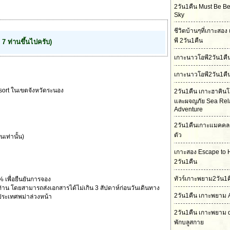
2วัน1คืน Must Be Bet
Sky
ชีวิตบ้านๆที่เกาะสอ
พี 2วัน1คืน
ำ 7 ท่านขึ้นไปครับ)
เกาะนาวโอพี2วัน1ค
เกาะนาวโอพี2วัน1คื
esort ในเขตจังหวัดระนอง
2วัน1คืน เกาะฮาคิน
และผจญภัย Sea Rel
Adventure
2วัน1คืนเกาะแมคคล
ตัว
เท่านั้น)
เกาะสอง Escape to 
2วัน1คืน
ทัวร์เกาะพยาม2วัน1ค
% เพื่อยืนยันการจอง
าน โดยสามารถส่งเอกสารได้ไม่เกิน 3 สัปดาห์ก่อนวันเดินทาง
2วัน1คืน เกาะพยาม 
่ประเทศพม่าล่วงหน้า
2วัน1คืน เกาะพยาม 
พักบลูสกาย