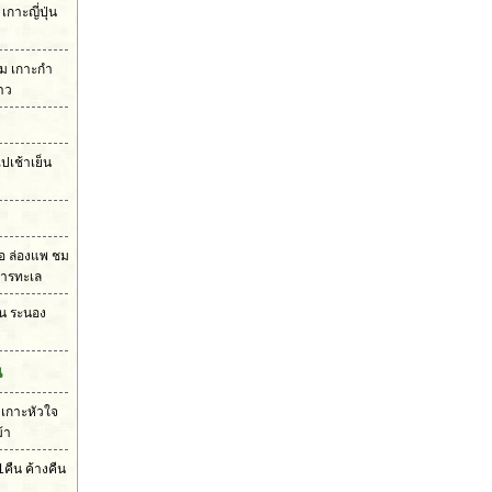
กาะญี่ปุ่น
าม เกาะกำ
คาว
ปเช้าเย็น
รือ ล่องแพ ชม
หารทะเล
น ระนอง
น
 เกาะหัวใจ
้า
คืน ค้างคืน