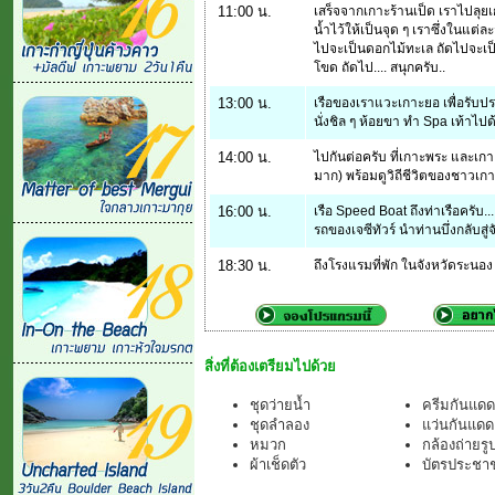
11:00 น.
เสร็จจากเกาะร้านเป็ด เราไปลุยเก
น้ำไว้ให้เป็นจุด ๆ เราซึ่งในแต
ไปจะเป็นดอกไม้ทะเล ถัดไปจะเป
โขด ถัดไป.... สนุกครับ..
13:00 น.
เรือของเราแวะเกาะยอ เพื่อรับปร
นั่งชิล ๆ ห้อยขา ทำ Spa เท้าไป
14:00 น.
ไปกันต่อครับ ที่เกาะพระ และเกาะ
มาก) พร้อมดูวิถีชีวิตของชาวเกาะ
16:00 น.
เรือ Speed Boat ถึงท่าเรือครับ... 
รถของเจซีทัวร์ นำท่านบึ่งกลับสู่
18:30 น.
ถึงโรงแรมที่พัก ในจังหวัดระนอง
สิ่งที่ต้องเตรียมไปด้วย
ชุดว่ายน้ำ
ครีมกันแดด
ชุดลำลอง
แว่นกันแดด
หมวก
กล้องถ่ายรู
ผ้าเช็ดตัว
บัตรประชาช