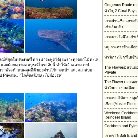
Gorgeous Route เกา
หัวใจ, 2 Coral Bays
เกาะย่านเชือกเกาะห
เช้าเย็นกลับ
เกาะนาวโอพีไปเช้าเย
หมู่เกาะทางช้างเผือ
ทัวร์เกาะมังกรไปเช้า
บูรณ์ที่สุดในประเทศไทย (น่าจะพูดได้) เพราะทุ่งดอกไม้ทะเล
) และด้วยความสมบูรณ์ในระดับนี้ ทำให้เจ้าฉลามวาฬ
The Flowers: สวนดอก
ามวาฬจะกำหนดจุดที่ตัวเองผ่านไว้ล่วงหน้า และจะกลับมา
Private
ิป Private..
"ไม่ต้องรีบและไม่ต้องรอ"
The Flower เกาะดอก
หัวใจเกาะย่านเชือก
เกาะดอกไม้เกาะบลูเอ
เชือก (Master Piece 
Weekend Cockbern
Reindeer Island
Cockbern and Pyins
เกาะซาลิ Sali Island