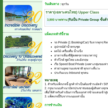
วันเดินทาง :
ทุกวัน
ราคา(เฉพาะคนไทย) Upper Class
(รับเป็น Private Group ขั้นต่
3,900 บาท/ท่าน
แพ็คเกจทัวร์นี้รวม
รถ Private (1 Booking/Car) รับจากทุกๆ R
อุปกรณ์ดำน้ำครบชุด
ผลไม้ เครื่องดื่ม น้ำแข็ง
อาหารเที่ยงซีฟู้ดสดๆจากธนาคารปู
ทัวร์ไกด์ พูดไทย และอังกฤษ
เรือ Speed Boat Private (เฉพาะกลุ่มของท่าน
ค่าผ่านอุทยานแห่งชาติ ทุกเกาะที่แวะ
ประกันแบบ Inbound ทุกคน
หมายเหตุ
1. สำหรับแพ็กเกจนี้ ลูกค้าจำเป็นต้องชำระมัดจำ 50
2. กรุณาแนบสำเนาบัตรประชาชนของผู้เดินทางทุกท่
เพื่อใช้สำหรับดำเนินการเรื่องเอกสารข้ามแดนเข้าสู
3. แพ็คเกจนี้รับจากระนองเท่านั้น
การชำระเงิน