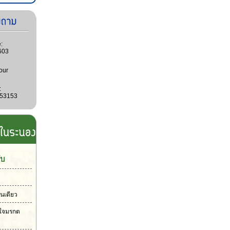
:
603
our
:
053153
ับ
ันเดียว
วใจมรกต