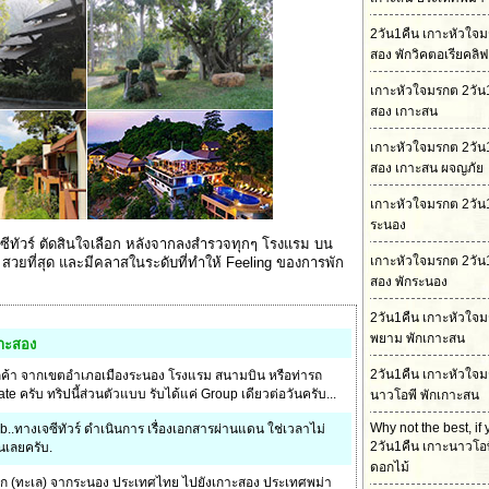
2วัน1คืน เกาะหัวใจ
สอง พักวิคตอเรียคลิฟ
เกาะหัวใจมรกต 2วัน
สอง เกาะสน
เกาะหัวใจมรกต 2วัน
สอง เกาะสน ผจญภัย
เกาะหัวใจมรกต 2วัน1
ระนอง
เจซีทัวร์ ตัดสินใจเลือก หลังจากลงสำรวจทุกๆ โรงแรม บน
เกาะหัวใจมรกต 2วัน
่สุด สวยที่สุด และมีคลาสในระดับที่ทำให้ Feeling ของการพัก
.
สอง พักระนอง
2วัน1คืน เกาะหัวใจ
พยาม พักเกาะสน
กาะสอง
2วัน1คืน เกาะหัวใจ
ลูกค้า จากเขตอำเภอเมืองระนอง โรงแรม สนามบิน หรือท่ารถ
ate ครับ ทริปนี้ส่วนตัวแบบ รับได้แค่ Group เดียวต่อวันครับ...
นาวโอพี พักเกาะสน
Why not the best, if
..ทางเจซีทัวร์ ดำเนินการ เรื่องเอกสารผ่านแดน ใช่เวลาไม่
2วัน1คืน เกาะนาวโอพ
นเลยครับ.
ดอกไม้
าก (ทะเล) จากระนอง ประเทศไทย ไปยังเกาะสอง ประเทศพม่า