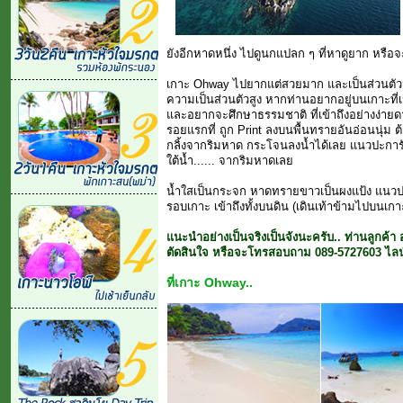
ยังอีกหาดหนึ่ง ไปดูนกแปลก ๆ ที่หาดูยาก หรือจะข
เกาะ Ohway ไปยากแต่สวยมาก และเป็นส่วนตัวมา
ความเป็นส่วนตัวสูง หากท่านอยากอยู่บนเกาะที่
และอยากจะศึกษาธรรมชาติ ที่เข้าถึงอย่างง่ายด
รอยแรกที่ ถูก Print ลงบนพื้นทรายอันอ่อนนุ่ม
กลิ้งจากริมหาด กระโจนลงน้ำได้เลย แนวปะกา
ใต้น้ำ...... จากริมหาดเลย
น้ำใสเป็นกระจก หาดทรายขาวเป็นผงแป้ง แนวป
รอบเกาะ เข้าถึงทั้งบนดิน (เดินเท้าข้ามไปบนเก
แนะนำอย่างเป็นจริงเป็นจังนะครับ.. ท่านลูกค้
ตัดสินใจ หรือจะโทรสอบถาม 089-5727603 ไลน์
ที่เกาะ Ohway..