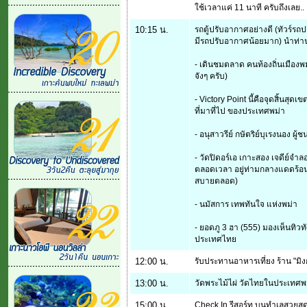
ใช้เวลาแค่ 11 นาที ครับถึงเลย..
10:15 น.
รถตู้ปรับอากาศอย่างดี (ทัวร์ร
มีรถปรับอากาศน้อยมาก) นำท่าน Ci
- เดินชมตลาด คนท้องถิ่นเมืองพม
จังๆ ครับ)
- Victory Point นี้คือจุดสิ้นสุด
ที่มาที่ไป ของประเทศพม่า
- อนุสาวรีย์ กษัตริย์บุเรงนอง ผ
- วัดปิดอร์เอ เกาะสอง เจดีย์จำ
ตลอดเวลา อยู่ท่ามกลางแดดร้อนจ้
สบายตลอด)
- นมัสการ เทพทันใจ แห่งพม่า
- ยอดภู 3 ฮา (555) มองเห็นทิว
ประเทศไทย
12:00 น.
รับประทานอาหารเที่ยง ร้าน "ม
13:00 น.
วัดพระไม้ไผ่ วัดไทยในประเทศพ
15:00 น.
Check In รีสอร์ท บนทำเลสวยสุดเก