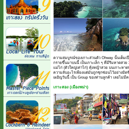
ความสมบูรณ์ของเกาะส่วนตัว Ohway นั้นเต็มเป
กรายขึ้นมาบนนี้ เป็นเกาะเล็ก ๆ ที่มีริมหาดส
แม่ไก่ (ตัวใหญ่เท่าไก่) ทุ้งหญ้าสวย บนเกาะหาด
ความลับอะไรเพียงแต่มันถูกซุกซ่อนไว้อย่างมิดชิ
เผอิญวันนี้ เป็น Group ของท่านลูกค้า เลยไม่มีคน
เกาะสอง (เมืองพม่า)