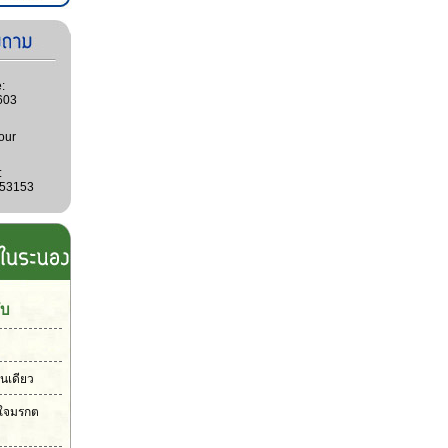
:
603
our
:
053153
ับ
ันเดียว
วใจมรกต