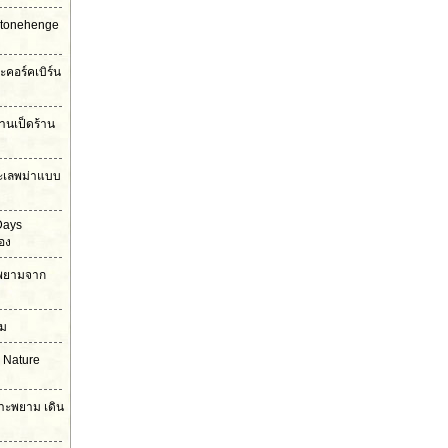
Stonehenge
ะคอร์คเบิร์น
้านเป็ดร้าน
ะเลพม่าแบบ
Days
อง
าะพยามจาก
าม
 Nature
กาะพยาม เดิน