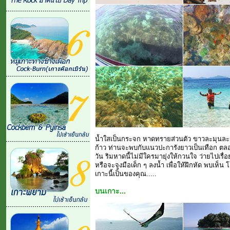
น้ำใสเป็นกระจก หาดทรายส่วนตัว ขาวละมุนละเ
ก้าว ท่านจะพบกับแนวปะการังยาวเป็นเทือก ตลอดร
วัน ริมหาดนี้ไม่มีใครมายุ่งให้กวนใจ ว่ายไปเรื่
หรือจะจูงมือเด็ก ๆ ลงน้ำ เพื่อให้ฝึกหัด พบเห็น 
เกาะนี้เป็นของคุณ.....
บนเกาะ...