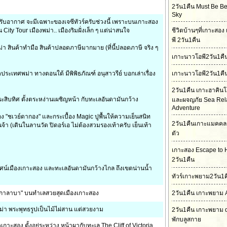
2วัน1คืน Must Be Bet
Sky
ถปรับอากาศ จะมีเฉพาะของเจซีทัวร์ครับช่วงนี้ เพราะบนเกาะสอง
ty Tour เมืองพม่า.. เมืองริมฝั่งเล็ก ๆ แต่น่าสนใจ
ชีวิตบ้านๆที่เกาะสอ
พี 2วัน1คืน
่า สินค้าทำมือ สินค้าปลอดภาษีมากมาย (ที่นี้ปลอดภาษี จริง ๆ
เกาะนาวโอพี2วัน1ค
เขตประเทศพม่า ทางตอนใต้ มีพิพิธภัณฑ์ อนุสาวรีย์ บอกเล่าเรื่อง
เกาะนาวโอพี2วัน1คื
2วัน1คืน เกาะฮาคิน
ู้ชนะสิบทิศ ตั้งตระหง่านเผชิญหน้า กับทะเลอันดามันกว้าง
และผจญภัย Sea Rel
Adventure
ลอง "ชเวย์ดากอง" และกระเบื้อง Magic ปูพื้นให้ความเย็นสนิท
2วัน1คืนเกาะแมคคล
า (เดินในลานวัด ปิดอร์เอ ไม่ต้องสวมรองเท้าครับ เย็นเท้า
ตัว
เกาะสอง Escape to 
2วัน1คืน
ทัศน์เมืองเกาะสอง และทะเลอันดามันกว้างไกล ถึงเขตน่านน้ำ
ทัวร์เกาะพยาม2วัน1ค
ิงกาลาบา" บนทำเลสวยสุดเมืองเกาะสอง
2วัน1คืน เกาะพยาม 
ม่า พระพุทธรูปเป็นไม้ไผ่สาน แต่สวยงาม
2วัน1คืน เกาะพยาม 
พักบลูสกาย
าะสอง ตั้งอยู่ระหว่าง หน้าผากับทะเล The Cliff of Victoria.