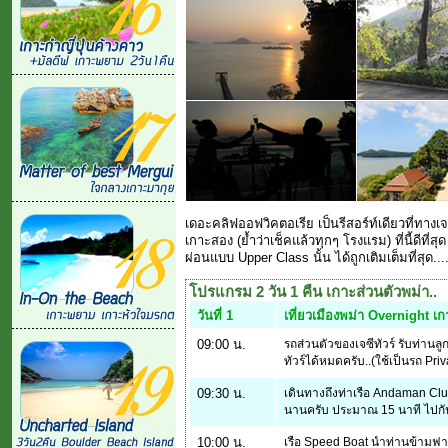
เดอะคลิฟออฟวิคตอเรีย เป็นรีสอร์ท์เดียวที่ทาง
เกาะสอง (ย้ำว่าเช็คแล้วทุกๆ โรงแรม) ที่นี้ดีที
ผ่อนแบบ Upper Class นั้น ได้ถูกเติมเต็มที่สุด...
โปรแกรม 2 วัน 1 คืน เกาะส่วนตัวพม่า..
วันที่ 1
เที่ยวเมืองพม่า Overnight เ
09:00 น.
รถส่วนตัวของเจซีทัวร์ รับท่าน
ทัวร์ได้หมดครับ..(ใช้เป็นรถ Priv
09:30 น.
เดินทางถึงท่าเรือ Andaman Club
นานครับ ประมาณ 15 นาที ไปกั
10:00 น.
เรือ Speed Boat นำท่านข้ามฟ