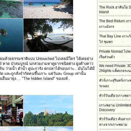
The Rock ฮาคินโย 
Island
The Best Return เกา
เกาะมังกร
Thai Bay Line เกาะร
ไก่ ชุมพร
Private Nomad ไปท
เรือส่วนตัว
ี่ยมด้วยธรรมชาติแบบ Untouched ไม่เคยมีใคร ได้เคยย่าง
วย 3 หาด ป่าสมบูรณ์ นกสวยงามหาดูยากชนิดต่าง ฝูงค้างคาว
We need Private: 3
หิน ว่ายน้ำ ดำน้ำ ดูปะการัง ตกปลาได้รอบเกาะ.. มันไม่ได้มี
2Nights แพ็คเกจระน
ด และถูกสั่งจำกัดคนขึ้นเกาะ แค่วันละ Group เท่านั้น
อื่นมายุ่ง.... "The hidden Island" ของแท้..
ทัวร์เกาะสุรินทร์เก
ระนอง
ทัวร์วันเดียวเกาะพย
เกาะพยาม Unlimited
Discovery
ทัวร์วันเดียว ค้นหาเ
ทางจากเกาะพยาม