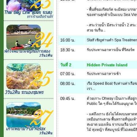
- พื้นที่ของรีสอร์ท จะมีสอง บรร
ของท่านลุกค้าเป็นแบบ Sea V
- สระว่ายน้ำ มีสระว่ายน้ำ 2 สระ
สวย ร่มรื่น ..
16:00 น.
Staff เชิญท่านทำ Spa Treatment 
18:30 น.
รับประทานอาหารเย็น ที่รีสอร์ท
วันที่ 2
Hidden Private Island
07:00 น.
รับประทานอาหารเช้า
08:00 น.
เรือ Speed Boat รับท่านท่าเรือ
เรา...
09:45 น.
ด้วยเกาะ Ohway เป็นเกาะที่อยู่ก
Public ใด ๆ ที่จะได้รับอนุญาต ให้จ
- แค่ถึงเกาะ ยังไม่ได้ลงบนหาด
เหมือนกระดาษ พื้นทรายที่นุ่มเท้า
สะอาด มองเห็น จากบนเรือ ปะการั
ไม้ ทุ่งหญ้า ที่สมบูรณ์ ที่ไม่เคยม