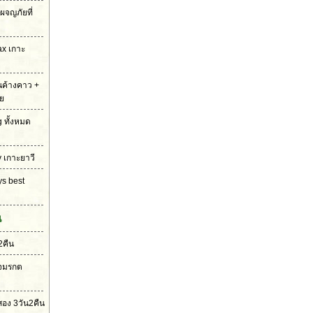
ผจญภัยที่
ax เกาะ
่นค้างคาว +
ย
g ทั้งหมด
y เกาะยาวี
ys best
น
2คืน
ใจมรกต
อง 3วัน2คืน