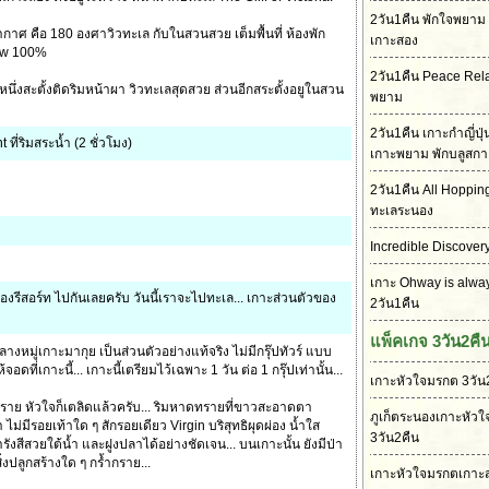
2วัน1คืน พักใจพยาม 
ยากาศ คือ 180 องศาวิวทะเล กับในสวนสวย เต็มพื้นที่ ห้องพัก
เกาะสอง
iew 100%
2วัน1คืน Peace Rel
 หนึ่งสะตั้งติดริมหน้าผา วิวทะเลสุดสวย ส่วนอีกสระตั้งอยูในสวน
พยาม
2วัน1คืน เกาะกำญี่ปุ
ที่ริมสระน้ำ (2 ชั่วโมง)
เกาะพยาม พักบลูสกา
2วัน1คืน All Hoppin
ทะเลระนอง
Incredible Discover
เกาะ Ohway is alwa
ของรีสอร์ท ไปกันเลยครับ วันนี้เราจะไปทะเล... เกาะส่วนตัวของ
2วัน1คืน
แพ็คเกจ 3วัน2คื
ลางหมู่เกาะมากุย เป็นส่วนตัวอย่างแท้จริง ไม่มีกรุ๊ปทัวร์ แบบ
อดที่เกาะนี้... เกาะนี้เตรียมไว้เฉพาะ 1 วัน ต่อ 1 กรุ๊ปเท่านั้น...
เกาะหัวใจมรกต 3วัน
ทราย หัวใจก็เตลิดแล้วครับ... ริมหาดทรายที่ขาวสะอาดตา
ภูเก็ตระนองเกาะหัว
 ไม่มีรอยเท้าใด ๆ สักรอยเดียว Virgin บริสุทธิผุดผ่อง น้ำใส
3วัน2คืน
งสีสวยใต้น้ำ และฝูงปลาได้อย่างชัดเจน... บนเกาะนั้น ยังมีป่า
ีสิ่งปลูกสร้างใด ๆ กร้ำกราย...
เกาะหัวใจมรกตเกาะส