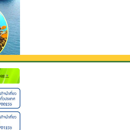
age
▼