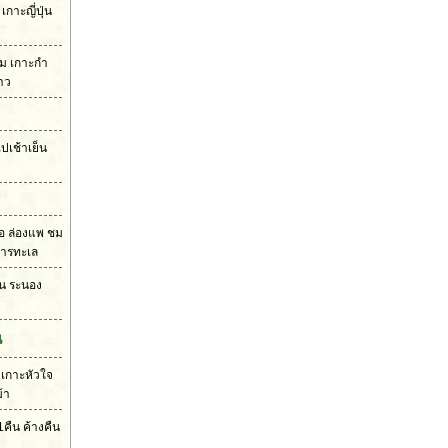
กาะญี่ปุ่น
าม เกาะกำ
คาว
ปเช้าเย็น
รือ ล่องแพ ชม
หารทะเล
น ระนอง
น
 เกาะหัวใจ
้า
คืน ค้างคืน