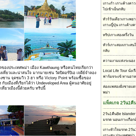
เกาะกำ เกาะค้างคาว เ
ไปเช้าเย็นกลับ
ทัวร์วันเดียวเกาะพย
เกาะญี่ปุ่น เกาะค้าง
ทริปเกาะสองครึ่งวัน
ทัวร์เกาะสองเกาะสนไ
กลับ
ความงามแห่งระนอง
ุดของประเทศพม่า เมือง Kawthaung หรือคนไทยเรียกว่า
Local Life Tour นั่งเ
งเที่ยวและน่าสนใจ มากมายเช่น วัดปิดอร์ปิเอ เจดีย์จำลอง
ฟาร์มจระเข้ ทานอา
องซาน จุดชมวิว 3 ฮา หรือ Victory Point พร้อมซื้อของ
เมืองที่เรียกได้ว่า Undeveloped Area ผู้คนอาศัยอยู่
ล่องแพสองฝั่งชายแด
เที่ยวเมืองนี้ด้วยครับ ทริปนี้
พม่า
แพ็คเกจ 2วัน1คื
2วัน1คืนBe Islander
มรกต นอนเกาะเกือกม
เกาะหัวใจมรกต 2วัน1
เกาะสน ประเทศพม่า