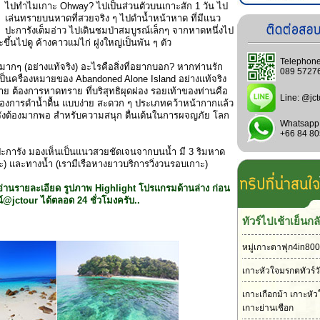
ไปทำไมเกาะ Ohway? ไปเป็นส่วนตัวบนเกาะสัก 1 วัน ไป
เล่นทรายบนหาดที่สวยจริง ๆ ไปดำน้ำหน้าหาด ที่มีแนว
ปะการังเต็มอ่าว ไปเดินชมป่าสมบูรณ์เล็กๆ จากหาดหนึ่งไป
ึ้นไปดู ค้างคาวแม่ไก่ ฝูงใหญ่เป็นพัน ๆ ตัว
Telephone
กๆ (อย่างแท้จริง) อะไรคือสิ่งที่อยากบอก? หากท่านรัก
089 5727
เป็นครื่องหมายของ Abandoned Alone Island อย่างแท้จริง
าย ต้องการหาดทราย ที่บริสุทธิผุดผ่อง รอยเท้าของท่านคือ
Line:
@jct
 ต้องการดำน้ำตื้น แบบง่าย สะดวก ๆ ประเภทคว้าหน้ากากแล้ว
รังต้องมากพอ สำหรับความสนุก ตื่นเต้นในการผจญภัย โลก
Whatsapp
+66 84 8
ะการัง มองเห็นเป็นแนวสวยชัดเจนจากบนน้ำ มี 3 ริมหาด
าะ) และทางน้ำ (เรามีเรือหางยาวบริการวิ่งวนรอบเกาะ)
า อ่านรายละเอียด รูปภาพ Highlight โปรแกรมด้านล่าง ก่อน
@jctour ได้ตลอด 24 ชั่วโมงครับ..
ทัวร์ไปเช้าเย็นกล
หมู่เกาะตาฟุก4in800
เกาะหัวใจมรกตทัวร์ว
เกาะเกือกม้า เกาะหั
เกาะย่านเชือก