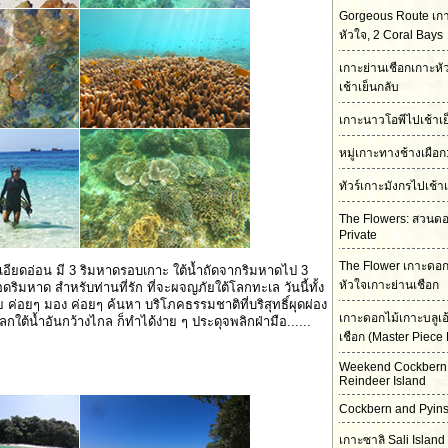
Gorgeous Route เกา
หัวใจ, 2 Coral Bays
เกาะย่านเชือกเกาะห
เช้าเย็นกลับ
เกาะนาวโอพีไปเช้าเย
หมู่เกาะทางช้างเผือ
ทัวร์เกาะมังกรไปเช้า
The Flowers: สวนดอก
Private
The Flower เกาะดอก
อียดอ่อน มี 3 ริมหาดรอบเกาะ ใต้น้ำถัดจากริมหาดไป 3
หัวใจเกาะย่านเชือก
ิมหาด สำหรับท่านที่รัก ที่จะผจญภัยใต้โลกทะเล วันนี้ทั้ง
อย ค่อยๆ มอง ค่อยๆ ค้นหา บริโภคธรรมชาติที่บริสุทธิ์ผุดผ่อง
เกาะดอกไม้เกาะบลูเอ
โลกใต้น้ำอันกว้างไกล ก็ทำได้ง่าย ๆ ประดุจพลิกฝ่ามือ......
เชือก (Master Piece 
Weekend Cockbern
Reindeer Island
Cockbern and Pyins
เกาะซาลิ Sali Island