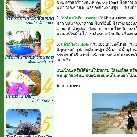
ชมยุทศาสตร์ทางทะเล Victory Point มีตลาดนัดพม่
พม่า "อองซานต์" พ่อของอองซานซูจี.... ครับทั้
2.
ไปเที่ยวเกาะพยามซิ
ไปทำอะไรที่เกาะพยาม?
มาก บนหาดเขาควาย มีบาร์ฮิปปี้ มีจุดพักของนกเง
แปลก ดำน้ำดูปะการังออกจากหาดได้ครับ. และใน
มอเตอร์ไซค์ไม่ได้ เราจัดรถ เกวียนติดเครื่องยนต
3.
ระนองเป็นของไทย!!! ระนอ
แล้วเมืองระนองละ?
มีภูเขาหญ้ารูปสวยมีแต่หญ้า มีน้ำตก มีน้ำพุร้อ
ธรรมชาติฟรี อาบน้ำแร่สบาย ระนองมีพระราชวั
เลยครับ..
แนะนำนะครับให้อ่านโปรแกรม ให้ละเอียด หรือไม
ชม ทุกวันครับ... แนะนำแบบตรงไปตรงมา ไม่อ้
A: เกาะพยาม