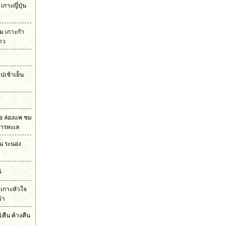
กาะญี่ปุ่น
าม เกาะกำ
คาว
ปเช้าเย็น
รือ ล่องแพ ชม
หารทะเล
น ระนอง
น
 เกาะหัวใจ
้า
คืน ค้างคืน