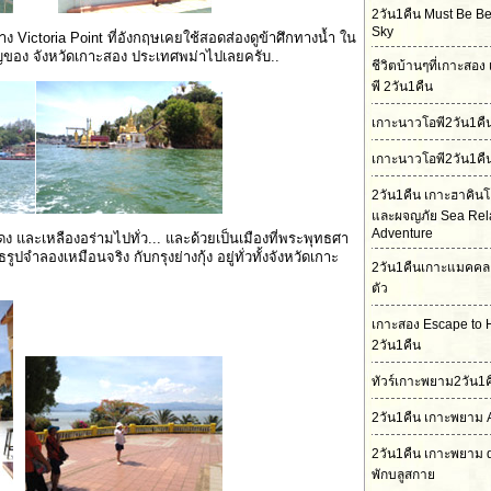
2วัน1คืน Must Be Bet
Sky
าง Victoria Point ที่อังกฤษเคยใช้สอดส่องดูข้าศึกทางน้ำ ใน
คัญของ จังหวัดเกาะสอง ประเทศพม่าไปเลยครับ..
ชีวิตบ้านๆที่เกาะสอ
พี 2วัน1คืน
เกาะนาวโอพี2วัน1ค
เกาะนาวโอพี2วัน1คื
2วัน1คืน เกาะฮาคิน
และผจญภัย Sea Rel
Adventure
ง และเหลืองอร่ามไปทั่ว... และด้วยเป็นเมืองที่พระพุทธศา
จำลองเหมือนจริง กับกรุงย่างกุ้ง อยู่ทั่วทั้งจังหวัดเกาะ
2วัน1คืนเกาะแมคคล
ตัว
เกาะสอง Escape to 
2วัน1คืน
ทัวร์เกาะพยาม2วัน1ค
2วัน1คืน เกาะพยาม 
2วัน1คืน เกาะพยาม 
พักบลูสกาย