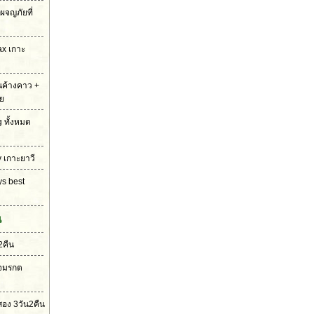
ผจญภัยที่
ax เกาะ
่นค้างคาว +
ย
g ทั้งหมด
y เกาะยาวี
ys best
น
2คืน
ใจมรกต
อง 3วัน2คืน