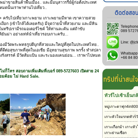
าขายสินค้าพื้นเมือง.. และมีอนุสาวรรีย์ผู้ก่อตั้งประเทศ
งหมดนั้นเราพาท่านไปเที่ยว..
++ ครับไปเที่ยวเกาะพยาม เกาะพยามมีหาด เขาควายสวย
ือก (เข้าใกล้ได้เลยครับ) มีจุดว่ายน้ำที่สวยงาม และมีหิน
Telephone
ทริปเรามีรถมอเตอร์ไซค์ ให้ท่านละคัน แต่ถ้าขับ
089 5727
์ยันม่า อย่างเท่ห์นำเที่ยวรอบเกาะครับ...
Line:
@jct
งมีวัดพระพทธรูปดีบุกที่สวยและใหญ่ที่สุดในประเทศไทย..
นที่ดีต่อสุขภาพที่สุดในเอเชีย มีอุทยานสุขภาพ พรรั้ง ทำสปลา
Whatsapp
งรังสรรค์ มีวัดส้มแป้น และระนองแคนย่อน... เราพาไปหมด
+66 84 8
่ก็โทร สอบถามเพิ่มเติมที่เบอร์ 089-5727603 เปิดสาย 24
อมค้อม ไม่ Hard Sale.
ทัวร์ไปเช้าเย็นกล
หมู่เกาะตาฟุก4in800
เกาะหัวใจมรกตทัวร์ว
เกาะเกือกม้า เกาะหั
เกาะย่านเชือก