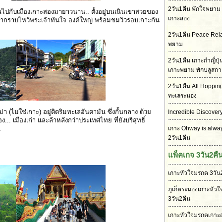
2วัน1คืน พักใจพยาม 
่กันไปกับเมืองเกาะสองมายาวนาน.. ตั้งอยู่บนเนินเขาสวยของ
เกาะสอง
ากราบไหว้พระเจ้าทันใจ องค์ใหญ่ พร้อมชมวิวรอบเกาะกัน
2วัน1คืน Peace Rel
พยาม
2วัน1คืน เกาะกำญี่ปุ
เกาะพยาม พักบลูสกา
2วัน1คืน All Hoppin
ทะเลระนอง
า (ไม่ใช่เกาะ) อยู่ติดริมทะเลอันดามัน ซึ่งกั้นกลาง ด้วย
Incredible Discover
.. เมืองเก่า และล้าหลังกว่าประเทศไทย ที่ยังบริสุทธิ์
.
เกาะ Ohway is alwa
2วัน1คืน
แพ็คเกจ 3วัน2คื
เกาะหัวใจมรกต 3วัน
ภูเก็ตระนองเกาะหัว
3วัน2คืน
เกาะหัวใจมรกตเกาะส