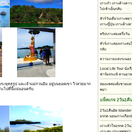
เกาะกำ เกาะค้างคาว เ
ไปเช้าเย็นกลับ
ทัวร์วันเดียวเกาะพย
เกาะญี่ปุ่น เกาะค้าง
ทริปเกาะสองครึ่งวัน
ทัวร์เกาะสองเกาะสนไ
กลับ
ความงามแห่งระนอง
Local Life Tour นั่งเ
ฟาร์มจระเข้ ทานอา
 มีพระพุทธรูป และเจ้าแม่กวนอิม อยู่บนยอดเขา วิวสวยมาก
ล่องแพสองฝั่งชายแด
วะไปที่นี้แน่นอนครับ.
พม่า
แพ็คเกจ 2วัน1คื
2วัน1คืนBe Islander
มรกต นอนเกาะเกือกม
เกาะหัวใจมรกต 2วัน1
เกาะสน ประเทศพม่า