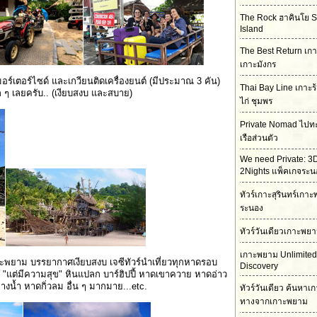
The Rock ฮาคินโย 
Island
The Best Return เกา
เกาะมังกร
่มอร์เตอร์ไซด์ และเกวียนติดเครื่องยนต์ (มีประมาณ 3 คัน)
Thai Bay Line เกาะร
าก ๆ เลยครับ.. (เงียบสงบ และสบาย)
ไก่ ชุมพร
Private Nomad ไปท
เรือส่วนตัว
We need Private: 3
2Nights แพ็คเกจระน
ทัวร์เกาะสุรินทร์เก
ระนอง
ทัวร์วันเดียวเกาะพย
เกาะพยาม Unlimited
ะพยาม บรรยากาศเงียบสงบ เจซีทัวร์นำเที่ยวทุกหาดรอบ
Discovery
 ๆ "แต่มีความสุข" หินแปลก บาร์ฮิปปี้ หาดเขาควาย หาดอ่าว
น้ำ หาดกิ่วลม อื่น ๆ มากมาย...etc.
ทัวร์วันเดียว ค้นหาเ
ทางจากเกาะพยาม