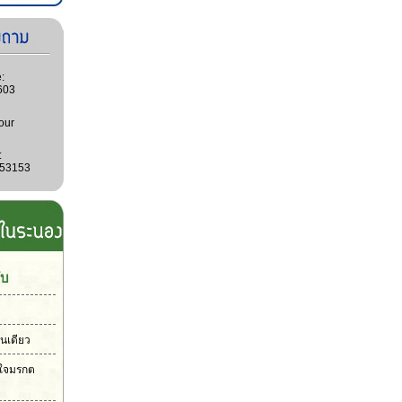
:
603
our
:
053153
ับ
ันเดียว
วใจมรกต