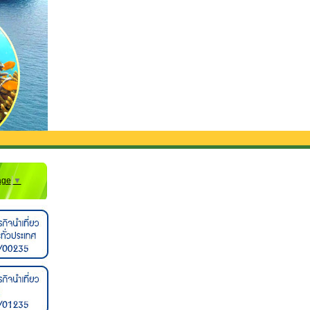
age
▼