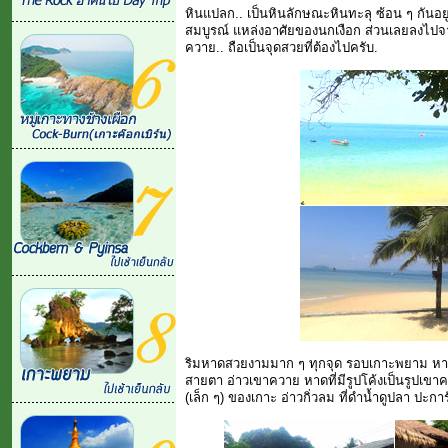
หินแปลก.. เป็นหินลักษณะหินทะลุ ซ้อน ๆ กันอยู่
สมบูรณ์ แหล่งอาศัยของนกเงือก ส่วนเลยลงไ
ควาย.. ถือเป็นจุดสวยที่ต้องไปครับ.
ริมหาดสวยงามมาก ๆ ทุกจุด รอบเกาะพยาม หาดกวา
สายตา อ่าวเขาควาย หาดที่มีรูปโค้งเป็นรูปเขา
(เล็ก ๆ) ของเกาะ อ่าวกิ่วลม ที่ดำน้ำดูปลา ป