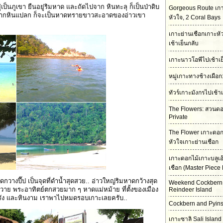
เป็นภูเขา ยืนอยู่ริมหาด และถัดไปจาก หินทะลุ ก็เป็นป่าดิบ
Gorgeous Route เกา
ปจากหินแปลก ก็จะเป็นหาดทรายขาวสะอาดของอ่าวเขา
หัวใจ, 2 Coral Bays
เกาะย่านเชือกเกาะห
เช้าเย็นกลับ
เกาะนาวโอพีไปเช้าเย
หมู่เกาะทางช้างเผือ
ทัวร์เกาะมังกรไปเช้า
The Flowers: สวนดอก
Private
The Flower เกาะดอก
หัวใจเกาะย่านเชือก
เกาะดอกไม้เกาะบลูเอ
เชือก (Master Piece 
งปี๊ป เป็นจุดที่ดำน้ำสุดสวย.. อ่าวใหญ่ริมหาดกว้างสุด
Weekend Cockbern
ควาย พระอาทิตย์ตกสวยมาก ๆ หาดแม่หม้าย ที่ตั้งของเมือง
Reindeer Island
ะการัง และหินงาม เราพาไปหมดรอบเกาะเลยครับ..
Cockbern and Pyins
เกาะซาลิ Sali Island