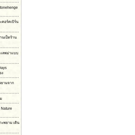
Stonehenge
ะคอร์คเบิร์น
้านเป็ดร้าน
ะเลพม่าแบบ
Days
อง
าะพยามจาก
าม
 Nature
กาะพยาม เดิน