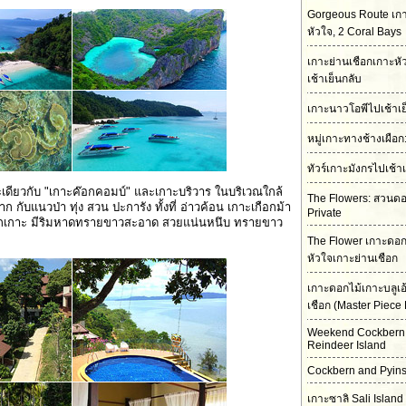
Gorgeous Route เกา
หัวใจ, 2 Coral Bays
เกาะย่านเชือกเกาะห
เช้าเย็นกลับ
เกาะนาวโอพีไปเช้าเย
หมู่เกาะทางช้างเผือ
ทัวร์เกาะมังกรไปเช้า
เดียวกับ "เกาะค๊อกคอมบ์" และเกาะบริวาร ในบริเวณใกล้
The Flowers: สวนดอก
 กับแนวป่า ทุ่ง สวน ปะการัง ทั้งที่ อ่าวค้อน เกาะเกือกม้า
Private
ทุกเกาะ มีริมหาดทรายขาวสะอาด สวยแน่นหนึบ ทรายขาว
The Flower เกาะดอก
หัวใจเกาะย่านเชือก
เกาะดอกไม้เกาะบลูเอ
เชือก (Master Piece 
Weekend Cockbern
Reindeer Island
Cockbern and Pyins
เกาะซาลิ Sali Island