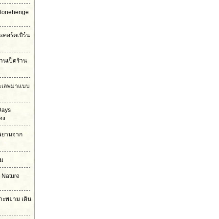
Stonehenge
ะคอร์คเบิร์น
้านเป็ดร้าน
ะเลพม่าแบบ
Days
อง
าะพยามจาก
าม
 Nature
กาะพยาม เดิน