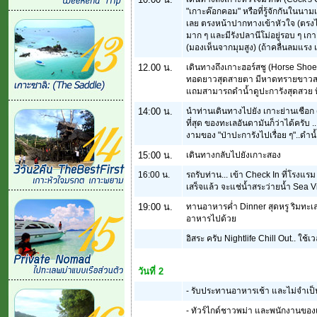
"เกาะค๊อกคอม" หรือที่รู้จักกันในนาม
เลย ตรงหน้าปากทางเข้าหัวใจ (ตรง
มาก ๆ และมีรังปลานีโม่อยู่รอบ ๆ เก
(มองเห็นจากมุมสูง) (ถ้าคลื่นลมแรง 
12.00 น.
เดินทางถึงเกาะฮอร์สชู (Horse Sho
ทอดยาวสุดสายตา มีหาดทรายขาวสะอาด
แถมสามารถดำน้ำดูปะการังสุดสวย ที่
14:00 น.
นำท่านเดินทางไปยัง เกาะย่านเชือก 
ที่สุด ของทะเลอันดามันก็ว่าได้ครับ
งามของ "ป่าปะการังไปเรื่อย ๆ"..ดำน้ำก
15:00 น.
เดินทางกลับไปยังเกาะสอง
16:00 น.
รถรับท่าน... เข้า Check In ที่โรงแร
เสร็จแล้ว จะแช่น้ำสระว่ายน้ำ Sea Vi
19:00 น.
ทานอาหารค่ำ Dinner สุดหรู ริมทะเล
อาหารไปด้วย
อิสระ ครับ Nightlife Chill Out.. ใช
วันที่ 2
- รับประทานอาหารเช้า และไม่จำเป็น
- ทัวร์ไกด์ชาวพม่า และพนักงานของเ