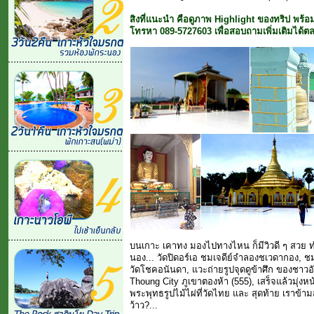
สิงที่แนะนำ คือดูภาพ Highlight ของทริป พร้อ
โทรหา 089-5727603 เพื่อสอบถามเพิ่มเติมได้ตล
บนเกาะ เคาทง
มองไปทางไหน ก็มีวิวดี ๆ สวย ทำ
นอง... วัดปิดอร์เอ ชมเจดีย์จำลองชเวดากอง, ช
วัดโชคอนันดา, แวะถ่ายรูปจุดดูข้าศึก ของชาวอ
Thoung City ภูเขาตองห้า (555), เสร็จแล้วมุ่งหน้
พระพุทธรูปไม้ไผ่ที่วัดไทย และ สุดท้าย เราข้
ว้าว?...