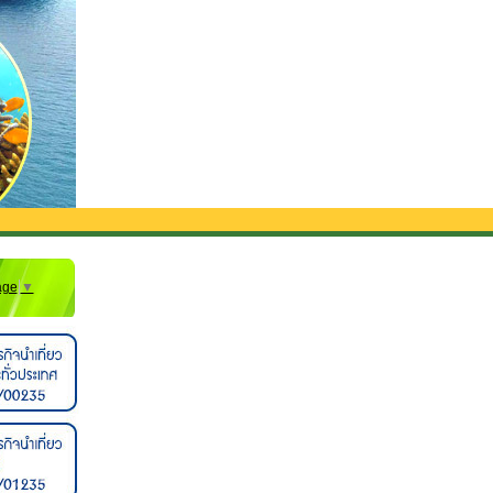
age
▼