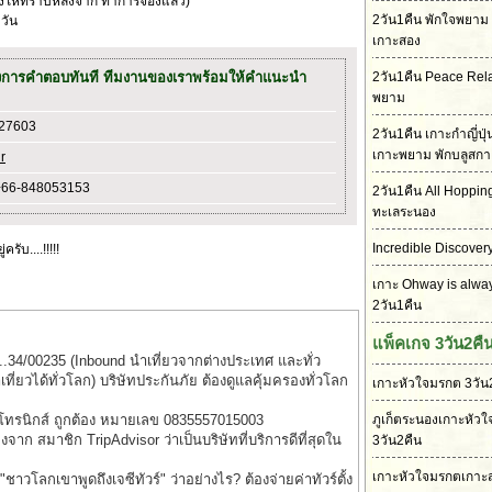
้งให้ทราบหลังจาก ทำการจองแล้ว)
2วัน1คืน พักใจพยาม 
วัน
เกาะสอง
งการคำตอบทันที ทีมงานของเราพร้อมให้คำแนะนำ
2วัน1คืน Peace Rel
พยาม
727603
2วัน1คืน เกาะกำญี่ปุ
เกาะพยาม พักบลูสกา
r
+66-848053153
2วัน1คืน All Hoppin
ทะเลระนอง
Incredible Discover
รับ....!!!!!
เกาะ Ohway is alwa
2วัน1คืน
แพ็คเกจ 3วัน2คื
..34/00235 (Inbound นำเที่ยวจากต่างประเทศ และทั่ว
่ยวได้ทั่วโลก) บริษัทประกันภัย ต้องดูแลคุ้มครองทั่วโลก
เกาะหัวใจมรกต 3วัน
็กโทรนิกส์ ถูกต้อง หมายเลข 0835557015003
ภูเก็ตระนองเกาะหัว
รองจาก สมาชิก TripAdvisor ว่าเป็นบริษัทที่บริการดีที่สุดใน
3วัน2คืน
เกาะหัวใจมรกตเกาะส
าวโลกเขาพูดถึงเจซีทัวร์" ว่าอย่างไร? ต้องจ่ายค่าทัวร์ตั้ง