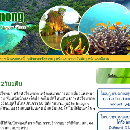
ฯ
หน้าแรกกระบี่
หน้าแรกเชียงราย
หน้าแรกราจาอัมพัต
หน้าแรกอีสาน
|
|
|
|
Select Langu
2วัน1คืน
หัวใจพม่า หรือหัวใจมรกต
เครื่องหมายการท่องเที่ยวแห่งพม่า
งาม ทั้งเหนือน้ำและใต้น้ำ คงไม่มีที่ไหนเกิน เกาะหัวใจมรกต
องย้อนยุคไปไกลเกินกว่า 50 ปีที่ผ่านมา...(พอจะ Imagine
สัมผัสวัฒนธรรมแบบเรียบง่าย ยิ้มแย้มแจ่มใส ไม่มีเงื่อนงำใด ๆ
ี้ให้กับนักท่องเที่ยว พร้อมการบริการอย่างพิถีพิถัน และคง
ะดวก และสบายครับ