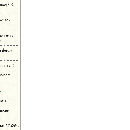
ผจญภัยที่
ax เกาะ
่นค้างคาว +
ย
g ทั้งหมด
y เกาะยาวี
ys best
น
2คืน
ใจมรกต
อง 3วัน2คืน