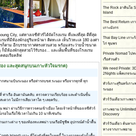
The Rock ฮาคินโย 
Island
The Best Return เกา
เกาะมังกร
 City, แต่ทางเจซีทัวร์ได้จัดโรงแรม ที่แพงที่สุด ดีที่สุด
Thai Bay Line เกาะร
งแรมที่มีห้องพักอยู่ริมหน้าผา ติดทะเล เห็นวิวทะเล 180 องศา
ไก่ ชุมพร
างไรก็ตาม อีกบรรยากาศตรงสวนสวย พร้อมสระว่ายน้ำขนาด
มีห้องพักสุดสวยไว้รับรอง... และเต็มพื้นที่ของโรงแรม
Private Nomad ไปท
วิคตอเรียคลิฟ
เรือส่วนตัว
สอง และสุดสนุกบนเกาะหัวใจมรกต)
We need Private: 3
2Nights แพ็คเกจระน
านจากสนามบินระนอง หรือท่ารถบขส.ระนอง หรือจากทุกที่ ทุก
ทัวร์เกาะสุรินทร์เก
ระนอง
นที่ ท่าเรือ อันดามันคลับ. ตรวจความเรียบร้อย และดำเนินขั้น
ทัวร์วันเดียวเกาะพย
ะดวก ไม่มีการเสียเวลาใด ๆ เลยครับ..
น พม่า ผ่านวิธีการตรวจคนเข้าเมือง โดยเจ้าหน้าที่ของเจซีทัวร์
เกาะพยาม Unlimited
งรอในเรือใช้เวลาไม่เกิน 10 นาทีเช่นกัน
Discovery
านเกาะต่าง ๆ ของท้องทะเลพม่า บนเรือมีชูชีพ อุปกรณ์ดำน้ำตื้น
ทัวร์วันเดียว ค้นหาเ
ทางจากเกาะพยาม
mb Island) เกาะ ที่โด่งดังที่สุดในยุคนี้ ในวงการคนดำน้ำตื้น