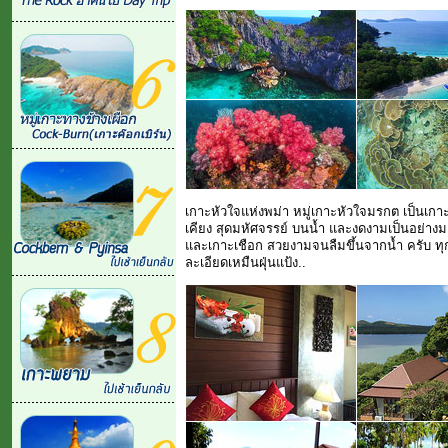
เกาะหัวใจแห่งพม่า
หมู่เกาะหัวใจมรกต
เป็นเกาะ
เคียง สุดมหัศจรรย์ บนน้ำ และงดงามเป็นอย่างมาก
และเกาะเชือก สวยงามจนลืมขึ้นจากน้ำ ครับ 
ละเอียดเหมืนฝุ่นแป้ง..