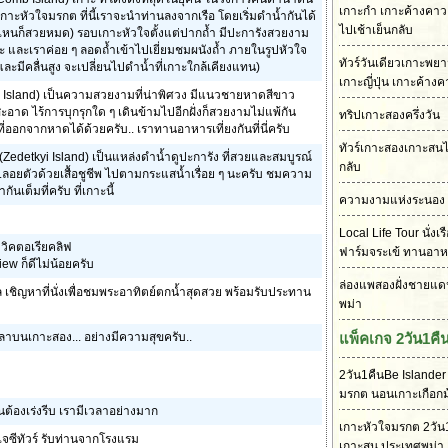
เกาะกำ เกาะค้างคาว เ
เกาะหัวใจมรกต ที่นี้เราจะนำท่านลงจากเรือ โดยเริ่มดำน้ำกันได้
ไปเช้าเย็นกลับ
ไหนก็สวยหมด) รอบเกาะหัวใจตั้งแต่ปากถ้ำ มีปะการังสวยงาม
าะ และเราค่อย ๆ ลอดถ้ำเข้าไปเยี่ยมชมผนังถ้ำ ภายในรูปหัวใจ
ทัวร์วันเดียวเกาะพย
และมีคลื่นสูง จะเปลี่ยนไปดำน้ำที่เกาะใกล้เคียงแทน)
เกาะญี่ปุ่น เกาะค้าง
e Island) เป็นความสวยงามที่น่าพิศวง มีแนวชายหาดสีขาว
 ไร้การบุกรุกใด ๆ เดินข้ามไปอีกฝั่งก็สวยงามไม่แพ้กัน
ทริปเกาะสองครึ่งวัน
ออกจากหาดได้ด้วยครับ.. เราทานอาหารเที่ยงกันที่นี่ครับ
ทัวร์เกาะสองเกาะสนไ
(Zedetkyi Island) เป็นแหล่งดำน้ำดูปะการัง ที่สวยและสมบูรณ์
กลับ
 ...ลอยตัวด้วยเสื้อชูชีพ ไปตามกระแสน้ำเรื่อย ๆ นะครับ ชมความ
ันเต็มที่ครับ ที่เกาะนี้
ความงามแห่งระนอง
Local Life Tour นั่งเ
ม วิคตอเรียคลิฟ
ฟาร์มจระเข้ ทานอา
ew ก็ดีไม่น้อยครับ
ล่องแพสองฝั่งชายแด
 เชิญหาที่นั่งเพื่อชมพระอาทิตย์ตกน้ำสุดสวย พร้อมรับประทาน
พม่า
้เวลาบนเกาะสอง... อย่างมีความสุขครับ..
แพ็คเกจ 2วัน1คื
2วัน1คืนBe Islander
มรกต นอนเกาะเกือกม
ต้องเร่งรีบ เรามีเวลาอย่างมาก
เกาะหัวใจมรกต 2วัน1
จซีทัวร์ รับท่านจากโรงแรม
เกาะสน ประเทศพม่า