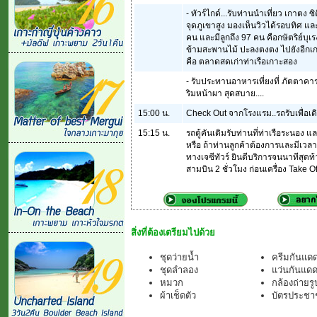
- ทัวร์ไกด์...รับท่านนำเที่ยว เกาตง
จุดภูเขาสูง มองเห็นวิวได้รอบทิศ แล
คน และมีลูกถึง 97 คน คือกษัตริย์บุ
ข้ามสะพานไม้ ปะลงตงตง ไปยังอีกเกาะ
คือ ตลาดสดเก่าท่าเรือเกาะสอง
- รับประทานอาหารเที่ยงที่ ภัตตาคาร
ริมหน้าผา สุดสบาย....
15:00 น.
Check Out จากโรงแรม..รถรับเพื่อเด
15:15 น.
รถตู้คันเดิมรับท่านที่ท่าเรือระนอง 
หรือ ถ้าท่านลูกค้าต้องการและมีเวลา 
ทางเจซีทัวร์ ยินดีบริการจนนาทีสุดท้า
สามบิน 2 ชั่วโมง ก่อนเครื่อง Take
สิ่งที่ต้องเตรียมไปด้วย
ชุดว่ายน้ำ
ครีมกันแด
ชุดลำลอง
แว่นกันแด
หมวก
กล้องถ่ายรู
ผ้าเช็ดตัว
บัตรประชาช