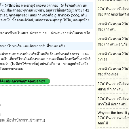
 ซิตี้ - วัดปิดอร์เอ พระธาตุจำลองชเวดากอง, วัดโชคอนันดา บน
2วัน1คืน เกาะหัวใจ
ะชมเมืองจำลองพุกามแห่งพม่า, อนุสาวรีย์กษัตริย์ผู้มีภรรยา 42
สอง พักวิคตอเรียคลิฟ
เรงนอง, จุดสูงสุดของแหลมเกาะสองคือ ภูเขาตอง5 (555), เดิน
หนึ่ง..น้ำตกมะลิวัลย์, นมัสการพระพุทธรูปไม้ไผ่, และสุดท้าย
เกาะหัวใจมรกต 2วัน
สอง เกาะสน
อาหารไทย ในพม่า..พักช่วงบ่าย.... พักผ่อน ว่ายน้ำในสวน หรือ
เกาะหัวใจมรกต 2วัน
สอง เกาะสน ผจญภัย
ินทางไปท่าเรือ และเดินทางกลับที่ระนองครับ.
เกาะหัวใจมรกต 2วัน1
และนำท่านส่งสนามบิน หรือที่ไหนก็แล้วแต่ที่ท่านต้องการ....และ/
จะไปเที่ยวที่ไหนในเมืองระนอง ก่อนจะขึ้นเครื่องหรือขึ้นรถทัวร์
ระนอง
ยครับ (ไม่มีค่าใช้จ่ายเพิ่ม) อย่างไรก็ตาม... ท่านลูกค้าต้องถึง
 Off ออกจากระนอง
เกาะหัวใจมรกต 2วัน
สอง พักระนอง
2วัน1คืน เกาะหัวใจ
พยาม พักเกาะสน
2วัน1คืน เกาะหัวใจ
นาวโอพี พักเกาะสน
ด
ด
Why not the best, if
ป
2วัน1คืน เกาะนาวโอพ
น(เพื่อทำบัตรผ่านข้ามด่าน)
ดอกไม้