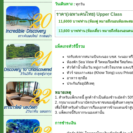
วันเดินทาง :
ทุกวัน
ราคา(เฉพาะคนไทย) Upper Class
11,6000 บาท/ท่าน (ห้องคู่ หมายถึงนอนห้องละส
13,600 บาท/ท่าน (ห้องเดี่ยว หมายถึงห้องนอนคน
แพ็คเกจทัวร์นี้รวม
รถรับส่งจากสนามบินระนอง บขส. ระนอง หรื
ห้องพัก Sea View ที่ วิคทอเรียคลิฟ รีสอร์
ทัวร์ดำน้ำเต็มวัน หมู่เกาะหัวใจมรกต และบร
ทัวร์ รอบเกาะสอง (Khow Tong) แบบ Priva
อาหาร ทุกมือ
ประกันภัยอุบัติเหตุ
หมายเหตุ
1. สำหรับแพ็กเกจนี้ ลูกค้าจำเป็นต้องชำระมัดจำ 50
2. กรุณาแนบสำเนาบัตรประชาชนของผู้เดินทางทุกท่
เพื่อใช้สำหรับดำเนินการเรื่องเอกสารข้ามแดนเข้าสู
3. แพ็คเกจนี้รับจากระนองเท่านั้น
การชำระเงิน