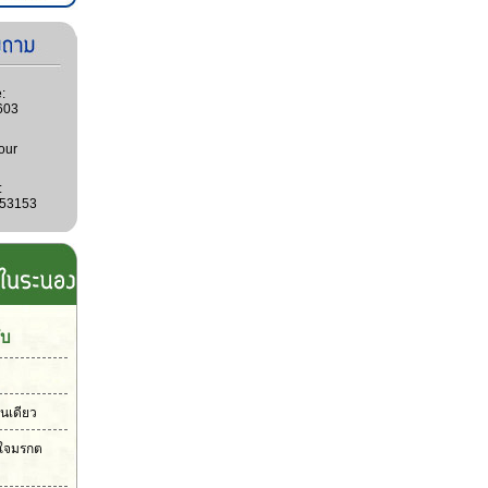
:
603
our
:
053153
ับ
ันเดียว
วใจมรกต