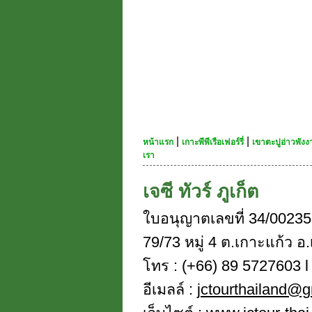
|
|
หน้าแรก
เกาะพีพีเรือเฟอร์รี่
เขาตะปูอ่าวพัง
เรา
เจซี ทัวร์ ภูเก็ต
ใบอนุญาตเลขที่ 34/00235
79/73 หมู่ 4 ต.เกาะแก้ว อ.
โทร : (+66) 89 5727603 l 
อีเมลล์ :
jctourthailand@