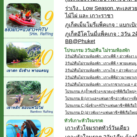
ร่าเริง.. Low Season..ทะเลสวยไ
ไม้ไผ่ และ เกาะราชา
ภูเก็ตเม็มโมรี่แพ็คเกจ : แบกเป้เ
ภูเก็ตอีโคโนมี่แพ็คเกจ : 3วัน 
BB@Phuket
โปรแกรม 3วัน2คืน ไม่รวมห้องพัก
3วัน2คืนไม่รวมห้องพัก : เกาะพีพี + อ่าวพังงา 
3วัน2คืนไม่รวมห้องพัก : เกาะพีพี + พายแคนนู 
3วัน2คืนไม่รวมห้องพัก : เกาะไข่ + อ่าวพังงา เ
3วัน2คืนไม่รวมห้องพัก : เกาะพีพีอ่าวมาหยาเก
3วัน2คืนไม่รวมห้องพัก : เกาะราชาเกาะเฮ + อ่
โปรแกรม A (ถ้ำพุงช้าง+เขาตะปู+พีพีเรือใหญ่
โปรแกรม B (เกาะเฮ+แฟนตาซี+อ่าวพังงา+เที่
โปรแกรม C (นั่งช้าง+ATV+แฟนตาซี+พีพีเรือใ
โปรแกรม D (อ่าวพังงา+แฟนตาซี+พีพีเรือใหญ่
ทัวร์เกาะหัวใจมรกต
เกาะหัวใจมรกตทัวร์วันเดียว
เกาะหัวใจมรกต 2วัน1คืน ค้าง