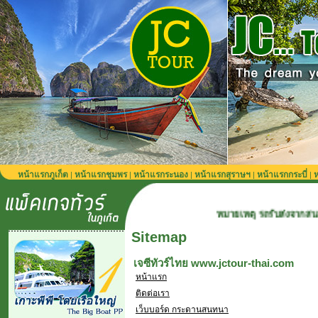
หน้าแรกภูเก็ต
หน้าแรกชุมพร
หน้าแรกระนอง
หน้าแรกสุราษฯ
หน้าแรกกระบี่
ห
|
|
|
|
|
หมายเหตุ รถรับส่งจากสนามบินภูเก็ต 900 บ
Sitemap
เจซีทัวร์ไทย www.jctour-thai.com
หน้าแรก
ติดต่อเรา
เว็บบอร์ด กระดานสนทนา