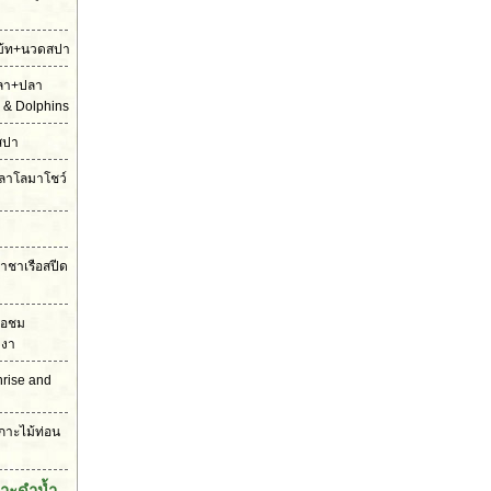
ดโบ้ท+นวดสปา
ปลา+ปลา
 & Dolphins
สปา
ตปลาโลมาโชว์
ราชาเรือสปีด
รือชม
งงา
unrise and
เกาะไม้ท่อน
กาะดำน้ำ