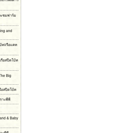
ะแก้วพิสดาร
และชมฟาร์ม
ling and
บ้ท/เรือแคท
เรือสปีดโบ้ท
The Big
รือสปีดโบ้ท
กาะพีพี
land & Baby