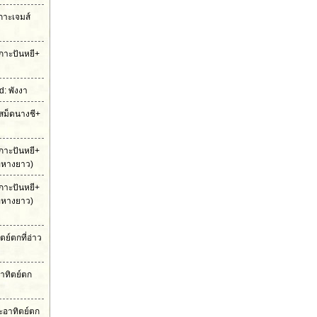
เกาะเจมส์
กาะปันหยี+
: พังงา
สม็ดนางชี+
กาะปันหยี+
ือหางยาว)
กาะปันหยี+
ือหางยาว)
ย์ตกที่อ่าว
าทิตย์ตก
ะอาทิตย์ตก