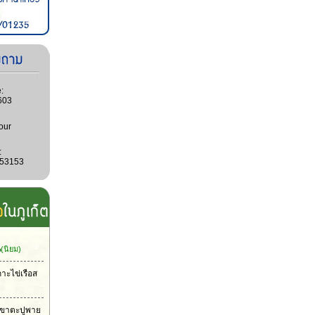
:
603
our
:
053153
น
(นิยม)
กาะไข่เรือส
าเขาตะปูพาย