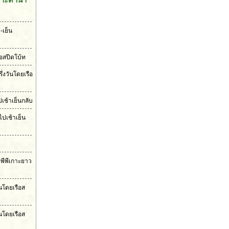
-เย็น
ือสปีดโบ้ท
ึ่งวันโดยเรือ
เช้าเย็นกลับ
ไปเช้าเย็น
ะพีพีเกาะยาว
ันโดยเรือส
นโดยเรือส