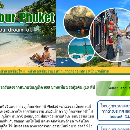
น้าแรกเชียงใหม่
หน้าแรกเชียงราย
หน้าแรกราจาอัมพัต
หน้าแรกอีสาน
|
|
|
มบินภูเก็ต 900 บาท/เที่ยว/รถตู้1คัน (10 ที่นั่ง) **สำหรับลูกค้าจองทริปที่ยังไม่
Select Langu
เหนือจินตนาการ ภูเก็ตแฟนตาซี Phuket Fantasea เป็นสถานที่
ด้วยแรงบันดาลใจ จากวัฒนธรรมไทยอันล้ำค้า "ภูเก็ตแฟนตาซี" ไม่
 ภูเก็ตแฟนตาซี ยังสมบูรณ์เพียบพร้อมด้วยศิลปะ ขนบธรรมเนียม
ลืน กับสุดยอดเทคโนโลยี และเทคนิคพิเศษล้ำยุค ระดับโลก
ูเก็ต ให้เป็นสุดยอด อาณาจักรวัฒนธรรมบันเทิง ยามราตรี ที่ยิ่ง