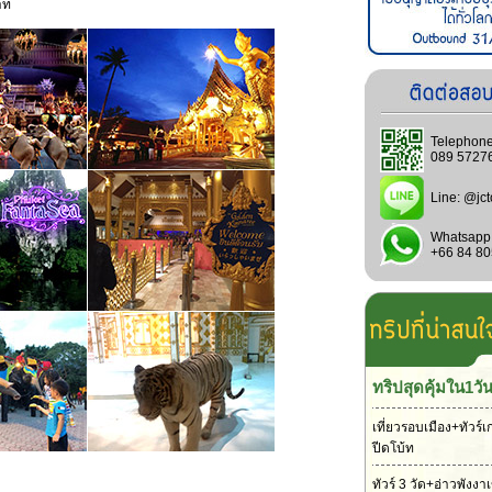
าท
Telephone
089 5727
Line:
@jct
Whatsapp
+66 84 8
ทริปสุดคุ้มใน1วั
เที่ยวรอบเมือง+ทัวร์เ
ปีดโบ้ท
ทัวร์ 3 วัด+อ่าวพังง