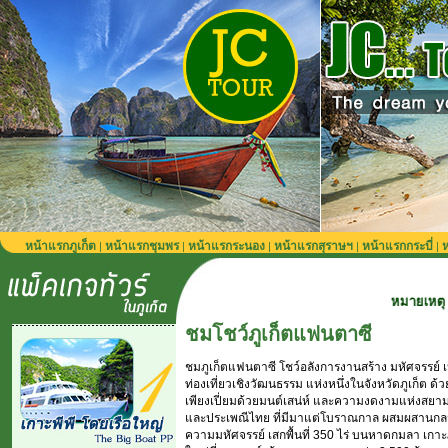
หน้าแรกภูเก็ต
หน้าแรกชุมพร
หน้าแรกระนอง
หน้าแรกสุราษฯ
หน้าแรกกระบี่
ห
|
|
|
|
|
หมายเหตุ รถรับส่งจากสนา
ชมโชว์ภูเก็ตแฟนตาซี
ชมภูเก็ตแฟนตาซี โชว์อลังการงานสร้าง มหัศจรรย์ 
ท่องเที่ยวเชิงวัฒนธรรม แห่งหนึ่งในจังหวัดภูเก็ต 
เพียงเปี่ยมด้วยมนต์เสน่ห์ และความงดงามแห่งสยาม
และประเพณีไทย ที่มีมาแต่โบราณกาล ผสมผสานกลมก
ความมหัศจรรย์ เสกพื้นที่ 350 ไร่ บนหาดกมลา เกาะภ