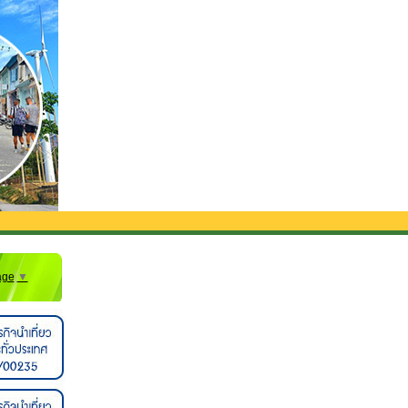
รวมรถรับส่งจากสนามบิน**
age
▼