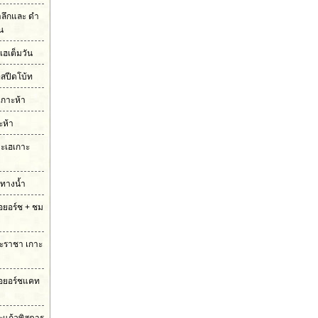
ำลึกและ ดำ
ัน
เฮเต็มวัน
อสปีดโบ้ท
เกาะห้า
ะห้า
กาะเฮเกาะ
มทางน้ำ
รือยอร์ช + ชม
กาะราชา เกาะ
ือยอร์ชแคท