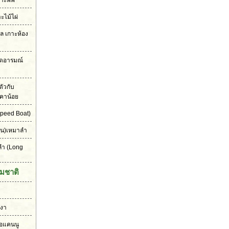
าะพีพี
าะไม้ไผ่
เล เกาะห้อง
ุดอารมณ์
ัวกับ
คาน้อย
peed Boat)
ัน)เหมาลำ
ลำ
(Long
มชาติ
งงา
ือแคนนู