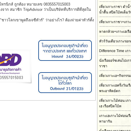
็กโทรนิกส์ ถูกต้อง หมายเลข 0835557015003
เที่ยวเกาะราชา ดำน้
รองจาก สมาชิก TripAdvisor ว่าเป็นบริษัทที่บริการดีที่สุดใน
น้ำตื้น สปีดโบ้ทเต็มว
าวโลกเขาพูดถึงเจซีทัวร์" ว่าอย่างไร? ต้องจ่ายค่าทัวร์ตั้ง
เที่ยวเกาะราชา+เกาะ
หาดกล้วย+เกาะเฮเรื
ทัวร์วันเดียวเกาะรอก
Difference Time เกา
นั่งเรือยอร์ชเล่นไปเ
ราชา
เที่ยวเกาะเฮ+กิจกรร
เที่ยวเกาะเฮครึ่งวันเ
พระอาทิตย์ตก
เที่ยวเกาะไม้ท่อน เ
เฮ เรือสปีดโบ้ท
เกาะเฮเกาะไม้ท่อนเร
ทามารัน