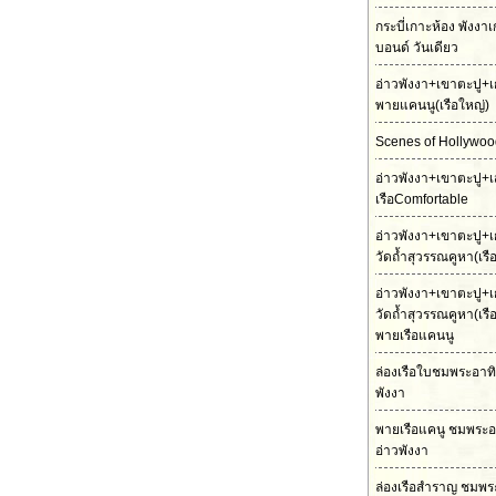
กระบี่เกาะห้อง พังงา
บอนด์ วันเดียว
อ่าวพังงา+เขาตะปู+เ
พายแคนนู(เรือใหญ่)
Scenes of Hollywood
อ่าวพังงา+เขาตะปู+เ
เรือComfortable
อ่าวพังงา+เขาตะปู+เ
วัดถ้ำสุวรรณคูหา(เร
อ่าวพังงา+เขาตะปู+เ
วัดถ้ำสุวรรณคูหา(เร
พายเรือแคนนู
ล่องเรือใบชมพระอาทิต
พังงา
พายเรือแคนู ชมพระอ
อ่าวพังงา
ล่องเรือสำราญ ชมพร