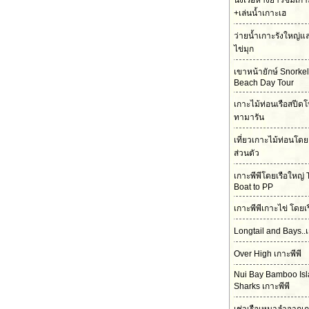
นั่งเรือหางยาวชมเกา
+เล่นน้ำเกาะเฮ
ว่ายน้ำเกาะรังใหญ่
ไข่มุก
เขาหน้ายักษ์ Snorke
Beach Day Tour
เกาะไม้ท่อนเรือสปีดโ
ทามารัน
เที่ยวเกาะไม้ท่อนโดย
ส่วนตัว
เกาะพีพีโดยเรือใหญ่ 
Boat to PP
เกาะพีพีเกาะไข่ โดยเ
Longtail and Bays..เ
Over High เกาะพีพี
Nui Bay Bamboo Is
Sharks เกาะพีพี