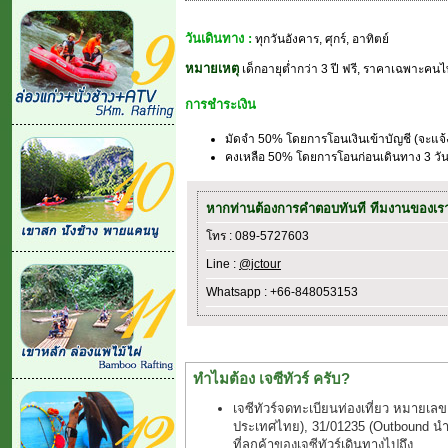
วันเดินทาง :
ทุกวันอังคาร, ศุกร์, อาทิตย์
หมายเหตุ
เด็กอายุต่ำกว่า 3 ปี ฟรี, ราคาเฉพาะคนไท
การชำระเงิน
มัดจำ 50% โดยการโอนเงินเข้าบัญชี (จะแจ
คงเหลือ 50% โดยการโอนก่อนเดินทาง 3 วัน(
หากท่านต้องการคำตอบทันที ทีมงานของเ
โทร : 089-5727603
Line :
@jctour
Whatsapp : +66-848053153
ทำไมต้อง เจซีทัวร์ ครับ?
เจซีทัวร์จดทะเบียนท่องเที่ยว หมายเลข
ประเทศไทย), 31/01235 (Outbound นำเที
ที่ลูกค้าของเจซีทัวร์เดินทางไปถึง