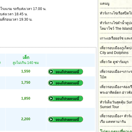
แคนนู
โรงแรม รถรับส่งเวลา 17.00 น.
ทัวร์เกาะไข่เรือสปี
บส่งเวลา 18.45 น.
ที่ก่อนเวลา 19.30 น.
ทัวร์เกาะไข่ดำน้ำดู
โลมาโชว์ The Island
เกาะเฮเรือยอร์ช และ
เที่ยวรอบเมืองภูเก็
City and Dolphins
เด็ก
เที่ยววัด ดูฟาร์มมุก
)
สูงไม่เกิน 140 ซม
1,550
เที่ยวรอบเมือง+เกาะ
โบ้ท
1,750
เที่ยวรอบเมือง+ล่องเ
พระอาทิตย์ตก อ่าวพั
1,850
ทัวร์เต็มวันสุดคุ้ม S
Sunset Tour
เที่ยวรอบเมือง+ ทัวร์
2,200
เรือ แคททามารัน
โปรแกรมเที่ยวเ