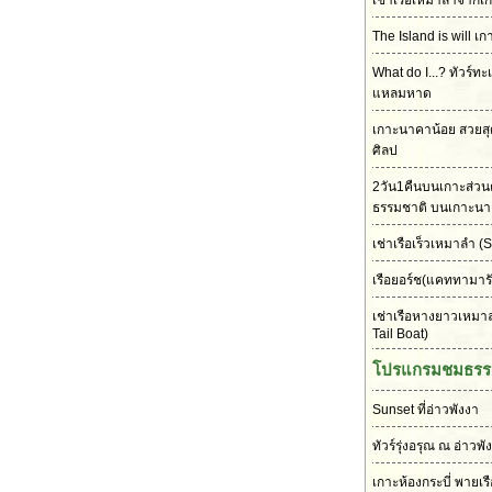
เช่าเรือเหมาลำจากเก
The Island is will เก
What do I...? ทัวร์ทะ
แหลมหาด
เกาะนาคาน้อย สวยส
ศิลป
2วัน1คืนบนเกาะส่วนต
ธรรมชาติ บนเกาะนา
เช่าเรือเร็วเหมาลำ
(S
เรือยอร์ช(แคททามาร
เช่าเรือหางยาวเหมา
Tail Boat)
โปรแกรมชมธรร
Sunset ที่อ่าวพังงา
ทัวร์รุ่งอรุณ ณ อ่าวพั
เกาะห้องกระบี่ พายเร