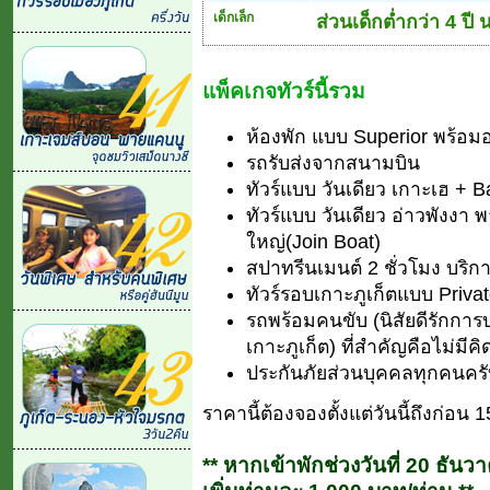
เด็กเล็ก
ส่วนเด็กต่ำกว่า 4 ปี
แพ็คเกจทัวร์นี้รวม
ห้องพัก แบบ Superior พร้อมอา
รถรับส่งจากสนามบิน
ทัวร์แบบ วันเดียว เกาะเฮ + 
ทัวร์แบบ วันเดียว อ่าวพังงา 
ใหญ่(Join Boat)
สปาทรีนเมนต์ 2 ชั่วโมง บริกา
ทัวร์รอบเกาะภูเก็ตแบบ Private 
รถพร้อมคนขับ (นิสัยดีรักการบ
เกาะภูเก็ต) ที่สำคัญคือไม่มีค
ประกันภัยส่วนบุคคลทุกคนคร
ราคานี้ต้องจองตั้งแต่วันนี้ถึงก่อน 1
** หากเข้าพักช่วงวันที่ 20 ธัน