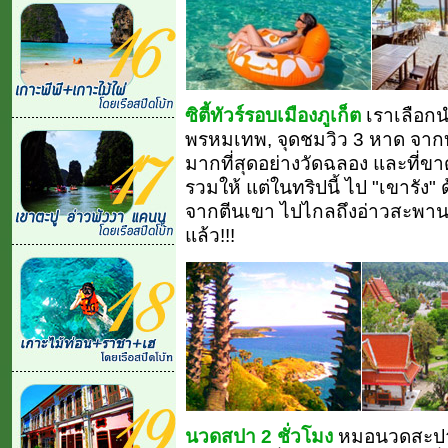
ซิตี้ทัวร์รอบเมืองภูเก็ต
เราเลือกน
พรหมเทพ, จุดชมวิว 3 หาด จากบน
มากที่สุดอย่างวัดฉลอง และที่ขาด
รวมให้ แต่ในทริปนี้ ไป "เขารัง"
จากตีนเขา ไปไกลถึงอ่าวสะพานหิน
แล้ว!!!
นวดสปา 2 ชั่วโมง
หมอนวดสะปา ท