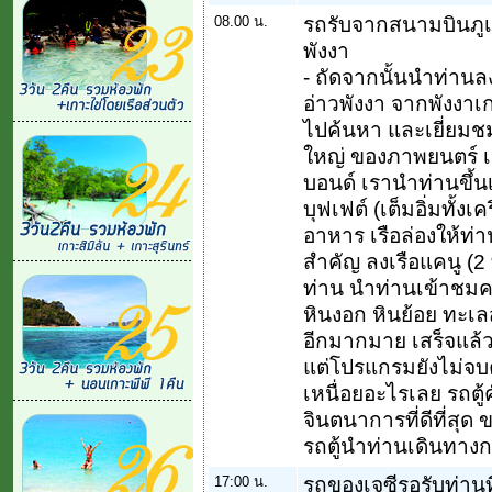
08.00 น.
รถรับจากสนามบินภูเก
พังงา
- ถัดจากนั้นนำท่าน
อ่าวพังงา จากพังงาเก
ไปค้นหา และเยี่ยมช
ใหญ่ ของภาพยนตร์ เ
บอนด์ เรานำท่านขึ้น
บุฟเฟต์ (เต็มอิ่มทั้ง
อาหาร เรือล่องให้ท่า
สำคัญ ลงเรือแคนู (2 
ท่าน นำท่านเข้าชม
หินงอก หินย้อย ทะเ
อีกมากมาย เสร็จแล้วเ
แต่โปรแกรมยังไม่จบคร
เหนื่อยอะไรเลย รถตู้
จินตนาการที่ดีที่สุด
รถตู้นำท่านเดินทางก
17:00 น.
รถของเจซีรอรับท่านที