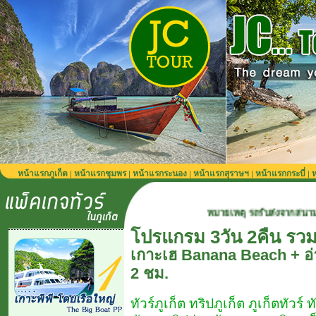
หน้าแรกภูเก็ต
หน้าแรกชุมพร
หน้าแรกระนอง
หน้าแรกสุราษฯ
หน้าแรกกระบี่
ห
|
|
|
|
|
หมายเหตุ รถรับส่งจากสนามบินภูเก็ต 900 บาท/เ
โปรแกรม 3วัน 2คืน รวม
เกาะเฮ Banana Beach + อ่
2 ชม.
ทัวร์ภูเก็ต ทริปภูเก็ต ภูเก็ตทัวร