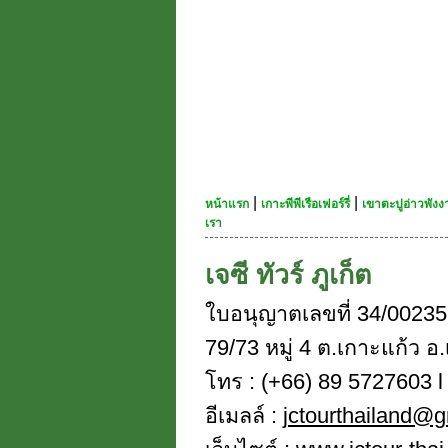
|
|
หน้าแรก
เกาะพีพีเรือเฟอร์รี่
เขาตะปูอ่าวพัง
เรา
เจซี ทัวร์ ภูเก็ต
ใบอนุญาตเลขที่ 34/00235
79/73 หมู่ 4 ต.เกาะแก้ว อ.
โทร : (+66) 89 5727603 l 
อีเมลล์ :
jctourthailand@