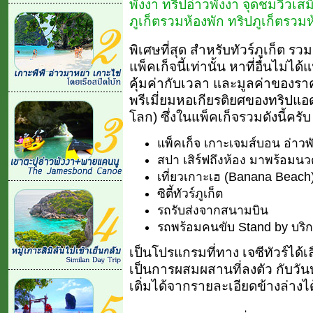
พังงา ทริปอ่าวพังงา จุดชมวิวเสม
ภูเก็ตรวมห้องพัก ทริปภูเก็ตรวมห
พิเศษที่สุด สำหรับทัวร์ภูเก็ต ร
แพ็คเก็จนี้เท่านั้น หาที่อื่นไม่ไ
คุ้มค่ากับเวลา และมูลค่าของราคา
พรีเมี่ยมหอเกียรติยศของทริปแอ
โลก) ซึ่งในแพ็คเก็จรวมดังนี้ครับ
แพ็คเก็จ เกาะเจมส์บอน อ่าวพ
สปา เสิร์ฟถึงห้อง มาพร้อม
เที่ยวเกาะเฮ (Banana Beach
ซิตี้ทัวร์ภูเก็ต
รถรับส่งจากสนามบิน
รถพร้อมคนขับ Stand by บริก
เป็นโปรแกรมที่ทาง เจซีทัวร์ได้เ
เป็นการผสมผสานที่ลงตัว กับวันห
เติ่มได้จากรายละเอียดข้างล่างไ