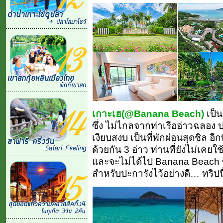
เกาะเฮ(@Banana Beach)
เป็น
ซึ่ง ไม่ไกลจากท่าเรืออ่าวฉลอ
เงียบสงบ เป็นที่พักผ่อนสุดชิล อีก
ด้วยกัน 3 อ่าว ท่านที่ยังไม่เคยใ
และจะไม่ได้ไป Banana Beach ซึ่
สำหรับปะการังไว้อย่างดี… ทริปน