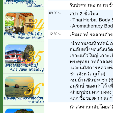
รับประทานอาหารเช้า
09.00 น.
สปา 2 ชั่วโมง
- Thai Herbal Body 
- Aromatherapy Bo
12.30 น.
เช็คเอาท์ รถส่วนตัว
-นำท่านชมทิวทัศน์ ณ
อันดับหนึ่งของจังหวั
เกาะแก้วใหญ่ เกาะเล็
พระพุทธบาทจำลองข
-แวะนมัสการหลวงพ่อแช
ชาวจังหวัดภูเก็ต)
-ชมบ้านชินประชา (ชิโ
อนุรักษ์ ของเก่าไว้ เพ
-ถ่ายรูปชมความงดง
-แวะซื้อของฝาก และ
นำส่งท่านกลับโดยสว