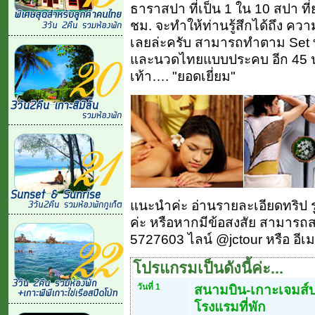
ธาราสปา ที่เป็น 1 ใน 10 สปา ที
ชม. จะทำให้ท่านรู้สึกได้ถึง ค
เลยล่ะครับ สามารถทำตาม Set ท
และนวดไทยแบบประคบ อีก 45 นาท
เท้า…. "ยอดเยี่ยม"
แนะนำค่ะ อ่านรายละเอียดทริป 
ค่ะ หรือหากมีข้อสงสัย สามารถสอ
5727603 ไลน์ @jctour หรือ อีเ
โปรแกรมเป็นดังนี้ค่ะ...
วันที่ 1
สนามบิน-เกาะเจมส์บ
โรงแรมที่พัก