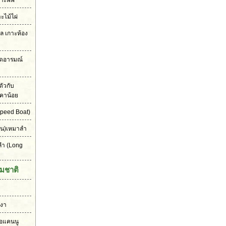
าะพีพี
าะไม้ไผ่
เล เกาะห้อง
ุดอารมณ์
ัวกับ
คาน้อย
peed Boat)
ัน)เหมาลำ
ลำ
(Long
มชาติ
งงา
ือแคนนู