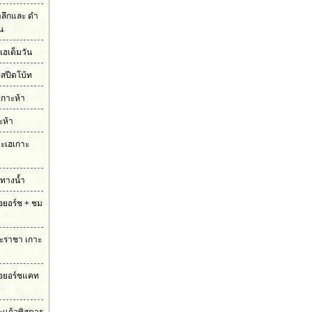
ำลึกและ ดำ
ัน
เฮเต็มวัน
อสปีดโบ้ท
เกาะห้า
ะห้า
กาะเฮเกาะ
มทางน้ำ
รือยอร์ช + ชม
กาะราชา เกาะ
ือยอร์ชแคท