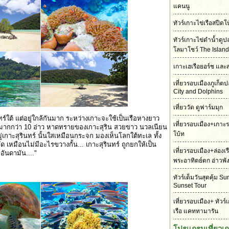
แคนนู
ทัวร์เกาะไข่เรือสปี
ทัวร์เกาะไข่ดำน้ำดู
โลมาโชว์ The Island
เกาะเฮเรือยอร์ช และ
เที่ยวรอบเมืองภูเก็
City and Dolphins
เที่ยววัด ดูฟาร์มมุก
ินทร์ใต้ แต่อยู่ใกล้กันมาก ระหว่างเกาะจะใช้เป็นเรือหางยาว
เที่ยวรอบเมือง+เกาะ
่าวมากกว่า 10 อ่าว หาดทรายของเกาะสุริน สวยขาว นวลเนียน
โบ้ท
ู่เกาะสุรินทร์ นั้นใสเหมือนกระจก มองเห็นโลกใต้ทะเล ทั้ง
เหมือนไม่มีอะไรขวางกั้น... เกาะสุรินทร์ ถูกยกให้เป็น
เที่ยวรอบเมือง+ล่องเ
อันดามัน...."
พระอาทิตย์ตก อ่าวพั
ทัวร์เต็มวันสุดคุ้ม S
Sunset Tour
เที่ยวรอบเมือง+ ทัวร์
เรือ แคททามารัน
โปรแกรมเที่ยวเ