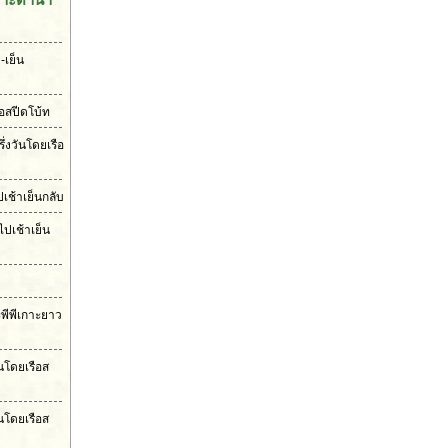
-เย็น
ือสปีดโบ้ท
ึ่งวันโดยเรือ
เช้าเย็นกลับ
ไปเช้าเย็น
ะพีพีเกาะยาว
ันโดยเรือส
นโดยเรือส