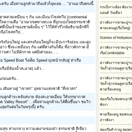
รับ เมื่อท่านลูกค้ามาถึงแล้วก็ลุยเลย.... "อ่านมาถึงตรงนี้
กระบี่เกาะห้อง พังงา
บอนด์ วันเดียว
สองหาดสวยเหมือน ๆ กัน และมีแนวไหล่ทวีป (continental
ได้ใจความคือ "อาณาเขตทางทะเล ที่ถูกแบ่งโดยธรรมชาติ
อ่าวพังงา+เขาตะปู+เ
เป็นเจ้าของชายฝั่งนั้น ๆ" ไว้ให้ทัวร์ไกด์อธิบายอีกทีก็
พายแคนนู(เรือใหญ่)
หนือไหล่ทวีป...
Scenes of Hollywood
ะการังก้อนใหญ่ และตรงก้อนใหญ่ก็จะมีปะการังอ่อน และฝูง
ว ซึ่งจะเหมือนๆ กัน แต่ที่ต่างกันก็คือ ที่อ่าวผักกาด มี
อ่าวพังงา+เขาตะปู+เ
วเต่า ไม่มีผักกาด แต่มีเต่าเยอะ.....
เรือComfortable
อ Speed Boat วิ่งเต็ม Speed มุ่งหน้ากลับสู่ ท่าเรือ
อ่าวพังงา+เขาตะปู+เ
่าเรือมีห้องน้ำสะอาด) แล้ว...
วัดถ้ำสุวรรณคูหา(เร
อ่าวพังงา+เขาตะปู+เ
นก่อนครับ...
วัดถ้ำสุวรรณคูหา(เร
าน เดินทางสู่ "เขาสก" อุทยานแห่งชาติ "ที่เขาสก"
พายเรือแคนนู
่ท่านลูกค้าจะหลับสบาย ห้องสะอาดเอี่ยม ให้บรรยากาศ
ล่องเรือใบชมพระอาทิต
lley Resort" ...เพื่อท่านลูกค้าจะได้ตื่นขึ้นมา ชมวิว
พังงา
ุยกันต่อในวันพรุ่งนี้) ครับ..
พายเรือแคนู ชมพระอ
อ่าวพังงา
มสุข ท่ามกลาง ความงดงามของป่า ธรรมชาติ สีเขียว
ล่องเรือสำราญ ชมพร