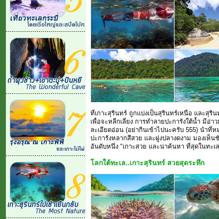
ที่เกาะสุรินทร์ ถูกแบ่งเป็นสุรินทร์เหนือ และสุร
เพื่อจะหลีกเลี่ยง การทำลายปะการังใต้น้ำ มีอ
ละเอียดอ่อน (อย่ากินเข้าไปนะครับ 555) นำที่หม
ปะการังหลากสีสวย และฝูงปลางดงาม มองเห็นชัด 
อันดับหนึ่ง "เกาะสวย และน่าค้นหา ที่สุดในทะเล
โลกใต้ทะเล..เกาะสุรินทร์ สวยสุดระทึก