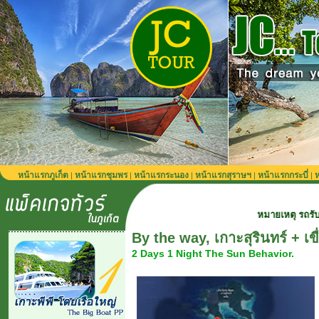
หน้าแรกภูเก็ต
หน้าแรกชุมพร
หน้าแรกระนอง
หน้าแรกสุราษฯ
หน้าแรกกระบี่
ห
|
|
|
|
|
หมายเหตุ รถรับส่งจากสนามบินภูเ
By the way, เกาะสุรินทร์ + เข
2 Days 1 Night The Sun Behavior.