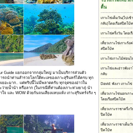
ตื้น
เกาะไข่เต็มวัน(ไปเช้า
กลับ)โดยเรือสปีดโบ้ท
เกาะไข่ครึ่งวัน โดยเร
เที่ยวเกาะไข่เกาะรังคร
สปีดโบ้ท
เกาะไข่เกาะไม้ท่อนไป
เกาะไข่และอ่าวพังงา
ี Tour Guide แยกออกจากกลุ่มใหญ่ มาเป็นบริการส่วนตัว
กลับ
สามารถนำท่านสำรวจโลกใต้ทะเลของเกาะสุรินทร์ได้ครบ ทุก
ดเยอะมาก.. แต่ทริปนี้ไม่มีพลาดครับ ทุกจุดของอ่าวใน
David: พังงา เกาะไข่
ว่ายน้ำนำ หรือลาก (ในกรณีที่ท่านต้องเกาะห่วงยาง) นำ
เข้าใจ และ WOW ด้วยกันจนเสียงแหบแห้ง เกาะสุรินทร์จริง ๆ
เที่ยวเกาะไข่นอกเกา
โดยเรือสปีดโบ้ท
เที่ยวเกาะราชาครึ่งว
ปีดโบ้ท
เที่ยวเกาะราชาเต็มวั
ปีดโบ้ท