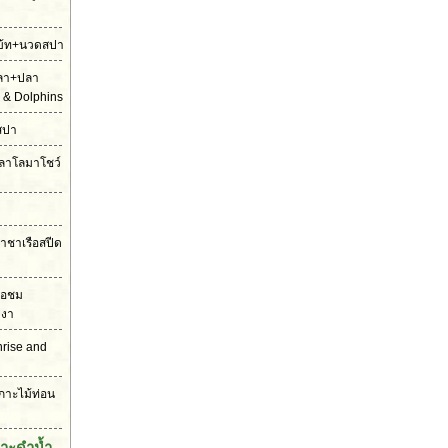
ดโบ้ท+นวดสปา
ปลา+ปลา
 & Dolphins
สปา
ตปลาโลมาโชว์
ราชาเรือสปีด
รือชม
งงา
unrise and
เกาะไม้ท่อน
กาะดำน้ำ