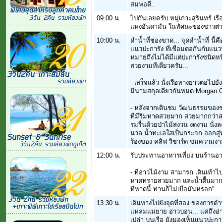
สมพอดี..
09:00 น.
ไปกันเลยครับ หมู่เกาะสุรินทร์ เรื
แห่งอันดามัน ในทัศนะของชาวต่
10:00 น.
ดำน้ำที่ช่องขาด... จุดดำน้ำที่ นี้
แนวปะการัง ที่เชื่อมต่อกันกับแ
หมายถึงไม่ได้มีแต่ปะการังชนิดห
สวยงามทีเดียวครับ...
- เสร็จแล้ว นั่งเรือหางยาวต่อไปย
มีนามสกุลเดียวกันหมด Morgan G
- หลังจากเดินชม วัฒนธรรมของชาว
ที่มีริมหาดสวยมาก สวยมากกว่าส
ร่มรื่นด้วยป่าไม้สงวน งดงาม น
นวล น้ำทะเลใสเป็นกระจก ออกสู่ทะ
ร้องของ คลิฟ ริชาร์ด ชมความงา
12:00 น.
รับประทานอาหารเที่ยง บนร้านอ
- ที่อ่าวไม้งาม สามารถ เดินเท้าไป
หาดทรายสวยมาก และน้ำตื้นมาก ดำ
ที่หาดนี้ ท่านก็ไม่เบื่อมันหรอก"
13:30 น.
เดินทางไปยังจุดที่สอง ของการดำน้
แหลมแม่ยาย อ่าวบอน... แค่ถึงอ่
เปล่า บนเรือ ยังมองเห็นแนวปะกา