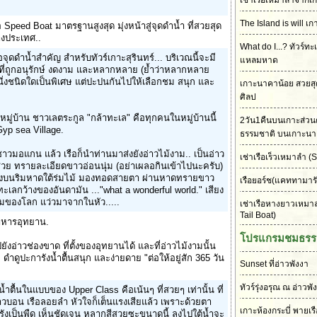
เช่าเรือเหมาลำจากเก
The Island is will เก
อ Speed Boat มาตรฐานสูงสุด มุ่งหน้าสู่จุดดำน้ำ ที่สวยสุด
างประเทศ..
What do I...? ทัวร์ทะ
คือจุดดำน้ำสำคัญ สำหรับทัวร์เกาะสุรินทร์... บริเวณนี้จะมี
แหลมหาด
นวที่ถูกอนุรักษ์ งดงาม และหลากหลาย (ย้ำว่าหลากหลาย
นึ่งชนิดใดเป็นพิเศษ แต่ปะปนกันไปให้เลือกชม สนุก และ
เกาะนาคาน้อย สวยส
ศิลป
ังหมู่บ้าน ชาวเลตระกูล "กล้าทะเล" คือทุกคนในหมู่บ้านนี้
2วัน1คืนบนเกาะส่วนต
yp sea Village.
ธรรมชาติ บนเกาะนา
มอแกน แล้ว เรือก็นำท่านมาส่งยังอ่าวไม้งาม.. เป็นอ่าว
เช่าเรือเร็วเหมาลำ
(S
วย ทรายละเอียดขาวอ่อนนุ่ม (อย่าเผลอกินเข้าไปนะครับ)
ั่งลงบนริมหาดใต้ร่มไม้ มองทอดสายตา ผ่านหาดทรายขาว
เรือยอร์ช(แคททามาร
เลกว้างของอันดามัน ..."what a wonderful world." เสียง
มของโลก แว่วมาจากในหัว.....
เช่าเรือหางยาวเหมา
Tail Boat)
าหารอุทยาน.
โปรแกรมชมธรร
ยังอ่าวช่องขาด ที่ตั้งของอุทยานได้ และที่อ่าวไม้งามนั้น
ดูปะการังน้ำตื้นสนุก และง่ายดาย "ต่อให้อยู่สัก 365 วัน
Sunset ที่อ่าวพังงา
ทัวร์รุ่งอรุณ ณ อ่าวพั
ำตื้นในแบบของ Upper Class คือเน้นๆ ที่สวยๆ เท่านั้น ที่
าวบอน เรือลอยลำ หัวใจก็เต็นแรงเสียแล้ว เพราะด้วยตา
เกาะห้องกระบี่ พายเร
รังเป็นพืด เห็นชัดเจน หลากสีสวยซะขนาดนี้ ลงไปใต้น้ำจะ