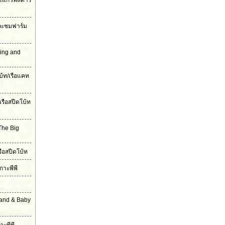
ะแก้วพิสดาร
และชมฟาร์ม
ling and
บ้ท/เรือแคท
เรือสปีดโบ้ท
The Big
รือสปีดโบ้ท
กาะพีพี
land & Baby