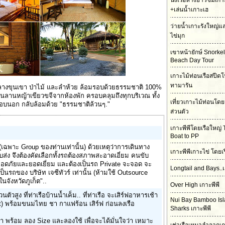
นั่งเรือหางยาวชมเกา
+เล่นน้ำเกาะเฮ
ว่ายน้ำเกาะรังใหญ่
ไข่มุก
เขาหน้ายักษ์ Snorke
Beach Day Tour
เกาะไม้ท่อนเรือสปีดโ
ทามารัน
มกลางขุนเขา ป่าไม้ และลำห้วย ล้อมรอบด้วยธรรมชาติ 100%
 เป็นลานหญ้าเขียวขจีจากห้องพัก ครอบคลุมถึงทุกบริเวณ ทั้ง
เที่ยวเกาะไม้ท่อนโดย
ณรอบนอก กลับล้อมด้วย "ธรรมชาติล้วนๆ."
ส่วนตัว
เกาะพีพีโดยเรือใหญ่ 
Boat to PP
(เฉพาะ Group ของท่านเท่านั้น) ด้วยเหตุว่าการเดินทาง
เกาะพีพีเกาะไข่ โดยเ
ส่ง จึงต้องคัดเลือกทั้งรถต้องสภาพสะอาดเอี่ยม คนขับ
ลอดภัยและยอดเยี่ยม และต้องเป็นรถ Private จะจอด จะ
Longtail and Bays..เ
งเป็นรถของ บริษัท เจซีทัวร์ เท่านั้น (ห้ามใช้ Outsource
จังหวัดภูเก็ต"..
Over High เกาะพีพี
่วนตัวสูง ที่ท่าเรือบ้านน้ำเค็ม.. ที่ท่าเรือ จะเสิร์ฟอาหารเช้า
Nui Bay Bamboo Is
t) พร้อมขนมไทย ชา กาแฟร้อน เสิร์ฟ ก่อนลงเรือ
Sharks เกาะพีพี
้ำ พร้อม ลอง Size และลองใช้ เพื่อจะได้มั่นใจว่า เหมาะ