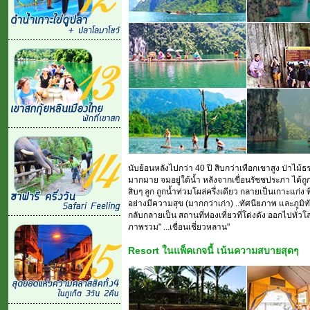
นับย้อนหลังไปกว่า 40 ปี สิบกว่าเทือกเขาสูง ป่าไม้ธรร
มากมาย จมอยู่ใต้น้ำ หลังจากเขื่อนรัชชประภา ได้ถ
สิบๆ ลูก ถูกน้ำท่วมโผล่ครึ่งเดียว กลายเป็นเกาะแก่ง 
อย่างมีความสุข (มากกว่าเก่า) ..ทัศนียภาพ และภูมิทั
กลับกลายเป็น สถานที่ท่องเที่ยวที่โด่งดัง ออกไปทั่วโลก 
ภาพรวม" ...เขื่อนเชี่ยวหลาน"
Resort ในแพ็คเกจนี้ เน้นความสบายสุดๆ