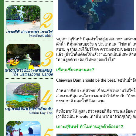
หมู่เกาะสุรินทร์ มีจุดดำน้ำอยู่เยอะมากๆ แต่ทางเจซี
ดำน้ำ ที่คุ้มค่าแบบจริง ๆ ประเภทแค่ "ใช่เลย" เหลื
สบาย ๆ เก็บแรงไว้บริโภค ความงดงามของธรรม
แล้ว (ดำน้ำตื้นต้องใช้พลังงานมากเป็นพิเศษ สำห
"ท่านลูกค้าจะต้องไม่พลาดอะไรไป"
เขื่อนเชี่ยวหลานล่ะ?
Chiewlan Dam should be the best. จอห์นย้ำอี
ถ้าหมายถึงประเทศไทย เขื่อนเชี่ยวหลานไม่ใช่ใหญ
สวยงามที่สุด จนใครบางคนนำไปเทียบกับ "กุ้ยหล
ธรรมชาติ และน้ำที่ใสสะอาด..
สิ่งที่อยากให้ ดูและตรวจสอบก็คือ รายละเอียด
(ว่าต้องเป็น Private เท่านั้น หากมาจากภูเก็ต)
เกาะสุรินทร์ ทำไมท่านลูกค้าต้องมา?