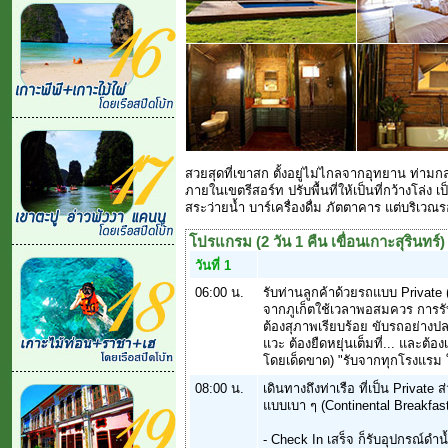
สวยสุดที่เขาสก ตั้งอยู่ไม่ไกลจากอุทยาน ท่า
ภายในเขตรีสอร์ท ปรับพื้นที่ให้เป็นที่กว้างโล่ง
สระว่ายน้ำ บาร์เครื่องดื่ม ภัตตาคาร แต่บริเว
โปรแกรม (2 วัน 1 คืน เขื่อนเกาะสุรินทร์)
วันที่ 1
06:00 น.
รับท่านลูกค้าด้วยรถแบบ Private 
จากภูเก็ตใช้เวลาพอสมควร การรับ
ต้องสุภาพเรียบร้อย ขับรถอย่างป
แวะ ต้องยืดหยุ่นเต็มที่... และต้อ
โดยเด็ดขาด) "รับจากทุกโรงแรม ใน
08:00 น.
เดินทางถึงท่าเรือ ที่เป็น Private ส
แบบเบา ๆ (Continental Breakfas
- Check In เสร็จ ก็รับอุปกรณ์ดำน