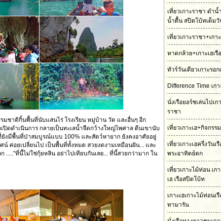
เที่ยวเกาะราชา ดำน้
น้ำตื้น สปีดโบ้ทเต็มว
เที่ยวเกาะราชา+เกาะ
หาดกล้วย+เกาะเฮเรื
ทัวร์วันเดียวเกาะรอก
Difference Time เกา
นั่งเรือยอร์ชเล่นไปเ
ราชา
มชาติกิ้นพื้นที่นับแสนไร่ โรงเรียน หมู่บ้าน วัด และอื่นๆ อีก
เที่ยวเกาะเฮ+กิจกรร
ูกเปิดดำเนินการ กลายเป็นทะเลน้ำจืดกว้างใหญ่ไพศาล ตีนเขานับ
ที่ยังมีพื้นที่ป่าสมบูรณ์แบบ 100% และสัตว์หายาก ยังคงอาศัยอยู่
เที่ยวเกาะเฮครึ่งวันเ
ศน์ ค่อยเปลี่ยนไป เป็นพื้นที่ทั้งหมด สวยงดงามเหมือนฝัน... และ
....."ที่นี้ไม่ใช่กุ้ยหลิน อย่าไปเทียบกันเลย... ที่นี้สวยกว่ามาก ใน
พระอาทิตย์ตก
เที่ยวเกาะไม้ท่อน เ
เฮ เรือสปีดโบ้ท
เกาะเฮเกาะไม้ท่อนเร
ทามารัน