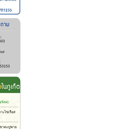
:
603
our
:
053153
น
(นิยม)
กาะไข่เรือส
าเขาตะปูพาย