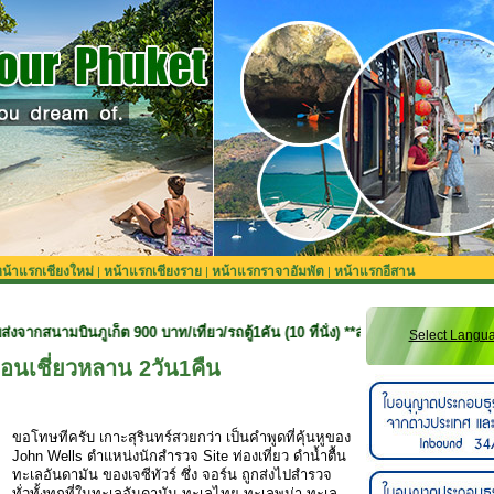
น้าแรกเชียงใหม่
หน้าแรกเชียงราย
หน้าแรกราจาอัมพัต
หน้าแรกอีสาน
|
|
|
ก็ต 900 บาท/เที่ยว/รถตู้1คัน (10 ที่นั่ง) **สำหรับลูกค้าจองทริปที่ยังไม่รวมรถรั
Select Langu
ื่อนเชี่ยวหลาน 2วัน1คืน
ขอโทษทีครับ เกาะสุรินทร์สวยกว่า เป็นคำพูดที่คุ้นหูของ
John Wells ตำแหน่งนักสำรวจ Site ท่องเที่ยว ดำน้ำตื้น
ทะเลอันดามัน ของเจซีทัวร์ ซึ่ง จอร์น ถูกส่งไปสำรวจ
ทั่วทั้งทุกที่ในทะเลอันดามัน ทะเลไทย ทะเลพม่า ทะเล