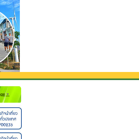
บส่งจากสนามบิน**
age
▼