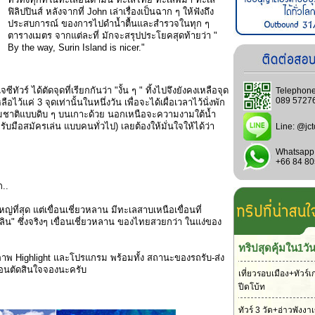
ฟิลิปปินส์ หลังจากที่ John เล่าเรื่องเป็นฉาก ๆ ให้ฟังถึง
ประสบการณ์ ของการไปดำน้ำตื้นและสำรวจในทุก ๆ
ตารางเมตร จากแต่ละที่ มักจะสรุปประโยคสุดท้ายว่า "
By the way, Surin Island is nicer."
ทัวร์ ได้ตัดจุดที่เรียกกันว่า "งั้น ๆ " ทิ้งไปจึงยังคงเหลือจุด
Telephone
089 5727
อไว้แค่ 3 จุดเท่านั้นในหนึ่งวัน เพื่อจะได้เผื่อเวลาไว้นั่งพัก
ชาติแบบดิบ ๆ บนเกาะด้วย นอกเหนือจะความงามใต้น้ำ
รับมือสมัครเล่น แบบคนทั่วไป) เลยต้องให้มั่นใจให้ได้ว่า
Line:
@jct
Whatsapp
+66 84 8
ก..
่ที่สุด แต่เขื่อนเชี่ยวหลาน มีทะเลสาบเหนือเขื่อนที่
ิน" ซึ่งจริงๆ เขื่อนเชี่ยวหลาน ของไทยสวยกว่า ในแง่ของ
ทริปสุดคุ้มใน1วั
 ภาพ Highlight และโปรแกรม พร้อมทั้ง สถานะของรถรับ-ส่ง
 ก่อนตัดสินใจจองนะครับ
เที่ยวรอบเมือง+ทัวร์เ
ปีดโบ้ท
ทัวร์ 3 วัด+อ่าวพังง