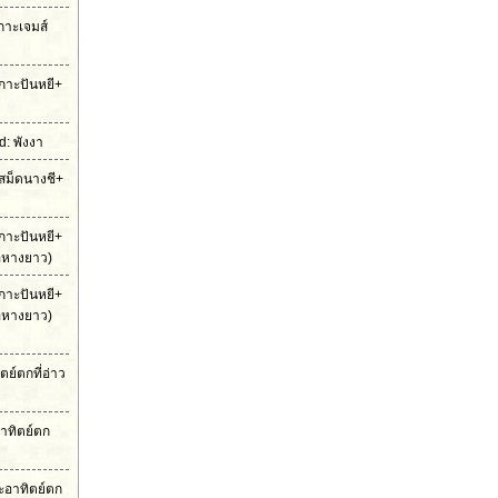
เกาะเจมส์
กาะปันหยี+
: พังงา
สม็ดนางชี+
กาะปันหยี+
ือหางยาว)
กาะปันหยี+
ือหางยาว)
ย์ตกที่อ่าว
าทิตย์ตก
ะอาทิตย์ตก