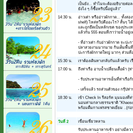
เป็นยัง... ทำไมจะต้องอธิบายต่อละค
ยังไง ๆ ก็ซื้อทริปนี้อยู่แล้ว"
14:30 น.
อ่าวเต่า หรืออ่าวผักกาด... ทั้ง
shelf) ไหล่ทวีปคืออะไร? สั้นๆ 
และถูกยึดเป็นหลักเขต ของประเทศที่
แล้วกัน 555 ตอนที่เราว่ายน้ำอยู่เ
- ที่อ่าวเต่า กับอ่าวผักกาด จะป
ปลาสวยงามมากมาย กินเต็มพื้นที่อ่า
ปะการังผักกาดใหญ่ มากๆ ส่วนที่อ่า
15:30 น.
เราต้องเดินทางกลับกันแล้วครับ เรื
17:00 น.
ถึงท่าเรือ อาบน้ำเปลี่ยนเสื้อผ้า (ท
- รับประทานอาหารเย็นที่ท่าเรือกั
- เสร็จแล้ว รถส่วนตัวของ กรุ๊ปท่
18:30 น.
เข้า Check In รีสอร์ท มุมมองที
นอนท่ามกลางธรรมชาติ "Khaosok Va
พร้อมดื่มกาแฟรสชาดเยี่ยม ..(ก่อนล
เขื่อนเชี่ยวหลาน
วันที่ 2
รับประทานอาหารเช้า อย่างมีควา