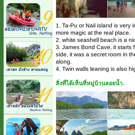
1. Ta-Pu or Nail island is very 
more magic at the real place.
2. white seashell beach is a ni
3. James Bond Cave, it starts f
side, it was a secret room in t
along.
4. Twin walls leaning is also hi
สิ่งที่ได้เห็นที่หมู่บ้านลอยน้ำ.