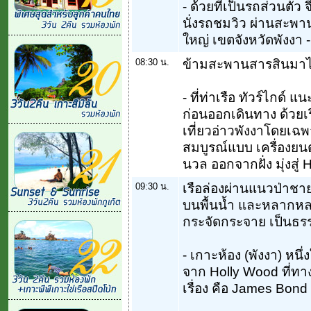
- ด้วยที่เป็นรถส่วนตัว 
นั่งรถชมวิว ผ่านสะพานร
ใหญ่ เขตจังหวัดพังงา
08:30 น.
ข้ามสะพานสารสินมาไม่
- ที่ท่าเรือ ทัวร์ไกด
ก่อนออกเดินทาง ด้วยเ
เที่ยวอ่าวพังงาโดยเฉ
สมบูรณ์แบบ เครื่องยนต์
นวล ออกจากฝั่ง มุ่งสู่
09:30 น.
เรือล่องผ่านแนวป่าชาย
บนพื้นน้ำ และหลากหลา
กระจัดกระจาย เป็นธรร
- เกาะห้อง (พังงา) หน
จาก Holly Wood ที่ทาง
เรื่อง คือ James Bond