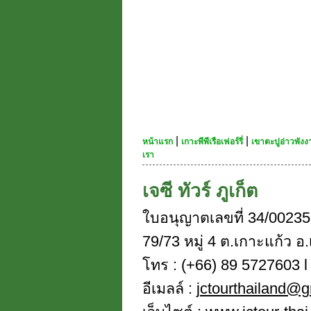
|
|
หน้าแรก
เกาะพีพีเรือเฟอร์รี่
เขาตะปูอ่าวพัง
เรา
เจซี ทัวร์ ภูเก็ต
ใบอนุญาตเลขที่ 34/00235
79/73 หมู่ 4 ต.เกาะแก้ว อ.
โทร : (+66) 89 5727603 l 
อีเมลล์ :
jctourthailand@