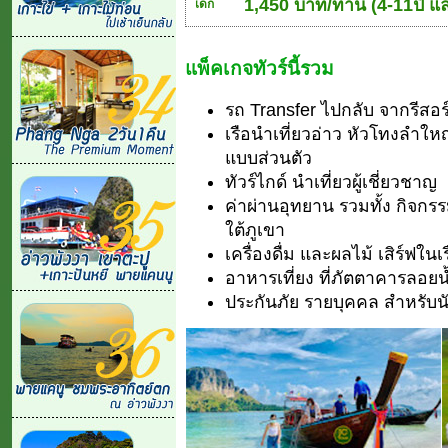
1,450 บาท/ท่าน (4-11ปี และ
เด็ก
แพ็คเกจทัวร์นี้รวม
รถ Transfer ไปกลับ จากรีสอร์
เรือนำเที่ยวอ่าว หัวโทงลำใ
แบบส่วนตัว
ทัวร์ไกด์ นำเที่ยวผู้เชี่ยวชาญ
ค่าผ่านอุทยาน รวมทั้ง กิจก
ใต้ภูเขา
เครื่องดื่ม และผลไม้ เสิร์ฟในเ
อาหารเที่ยง ที่ภัตตาคารลอยน
ประกันภัย รายบุคคล สำหรับนั