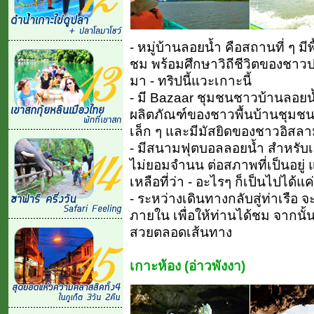
- หมู่บ้านลอยน้ำ คือสถานที่ ๆ มี
ชม พร้อมศึกษาวิถีชีวิตของชาวประ
มา - ทริปนี้แวะเกาะนี้
- มี Bazaar ชุมชนชาวบ้านลอยน้ำ
ผลิตภัณฑ์ของชาวพื้นบ้านชุมชน ห
เล็ก ๆ และมีมัสยิดของชาวอิสลา
- มีสนามฟุตบอลลอยน้ำ สำหรับเด
ไม่ยอมจำนน ต่อสภาพที่เป็นอยู่
เหลือที่ว่า - อะไรๆ ก็เป็นไปได้แ
- ระหว่างเดินทางกลับสู่ท่าเรือ 
ภายใน เพื่อให้ท่านได้ชม จากนั้นเ
สวยตลอดเส้นทาง
เกาะห้อง (อ่าวพังงา)