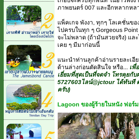
เกือบจะครบทุกพื้นที่ ในอ่าวพัง
ภาพยนตร์ 007 และอีกหลากหลายนั
แพ็คเกจ พังงา, ทุกๆ โลเคชั่นของ
ไปครบในทุก ๆ Gorgeous Point ขอ
จะไม่พลาด (ถ้ามันสวยจริง) และไ
เคย ๆ มีมาก่อนนี้
แนะนำท่านลูกค้าอ่านรายละเอี
ด้านล่างก่อนตัดสินใจ หรือ...
เพื
เยี่ยมที่สุดเป็นที่จดจำ โทรคุยกับ
5727603ไลน์@jctour ได้ทันที ต
ครับ)
Lagoon ของผู้ร้ายในหนัง ฟอร์ม