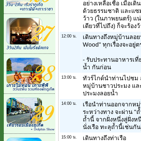
อย่างเหลือเชื่อ เมื่อเด
ด้วยธรรมชาติ และแซมด
ว้าว (ในภาพยนตร์) แน
เดียวที่ไปถึง) ก็จะร้องว
12:00 น.
เดินทางถึงหมู่บ้านล
Wood" ทุกเรื่องจะอยู่ตร
- รับประทานอาหารเที
น้ำ กันก่อน
13:00 น.
ทัวร์ไกด์นำท่านไปชม 
หมู่บ้านชาวประมง และ
ประมงลอยน้ำ
14:00 น.
เรือนำท่านออกจากหมู่บ้
ระหว่างทาง จะผ่าน "ถ้
ถ้ำนี้ จากฝั่งหนึ่งสู่ฝั่
นั่งเรือ ทะลุถ้ำนี้เช่นกัน
15:00 น.
เดินทางถึงท่าเรือ