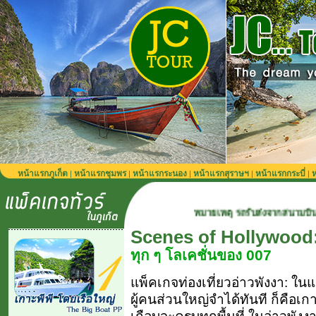
หน้าแรกภูเก็ต
หน้าแรกชุมพร
หน้าแรกระนอง
หน้าแรกสุราษฯ
หน้าแรกกระบี่
ห
|
|
|
|
|
หมายเหตุ รถรับส่งจากสนามบินภูเก็ต 900 บาท/เที่ย
Scenes of Hollywood:
ทุก ๆ โลเคชั่นของ 007
แพ็คเกจท่องเที่ยวอ่าวพังงา: ในแต
ผู้คนส่วนใหญ่จำได้ทันที ก็คือเก