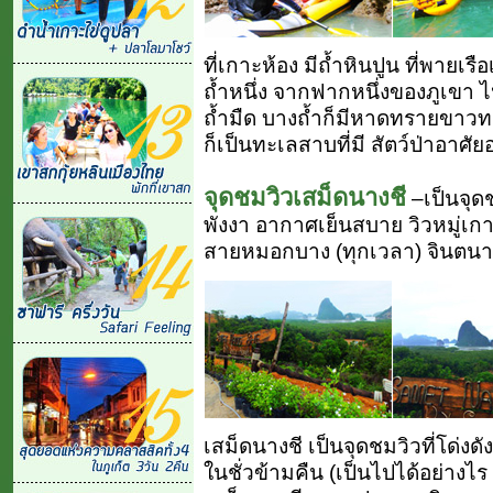
ที่เกาะห้อง มีถ้ำหินปูน ที่พายเ
ถ้ำหนึ่ง จากฟากหนึ่งของภูเขา ไ
ถ้ำมืด บางถ้ำก็มีหาดทรายขาวท
ก็เป็นทะเลสาบที่มี สัตว์ป่าอาศัย
จุดชมวิวเสม็ดนางชี
–เป็นจุด
พังงา อากาศเย็นสบาย วิวหมู่เก
สายหมอกบาง (ทุกเวลา) จินตนา
เสม็ดนางชี เป็นจุดชมวิวที่โด่ง
ในชั่วข้ามคืน (เป็นไปได้อย่างไร 