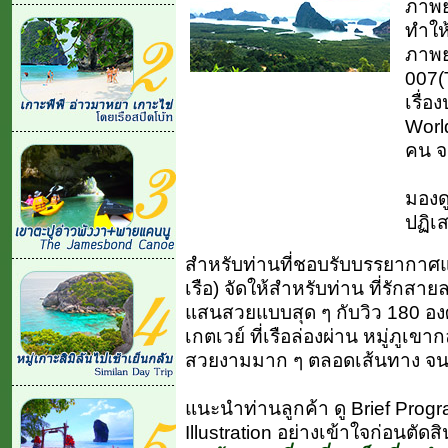
ภาพย
ทำให
ภาพย
007(
เรื่อ
World
คน จ
มองดู
ปฏิเส
สำหรับท่านที่ชอบรับบรรยากาศแบบ
เรือ) จัดให้สำหรับท่าน ที่รัก
แสนสวยแบบสุด ๆ กับวิว 180 อง
เกตเวย์ ที่เรือล่องผ่าน หมู่ภูเ
สวยงามมาก ๆ ตลอดเส้นทาง จนถ
แนะนำท่านลูกค้า ดู Brief Progr
Illustration อย่างเข้าใจก่อนตัดส