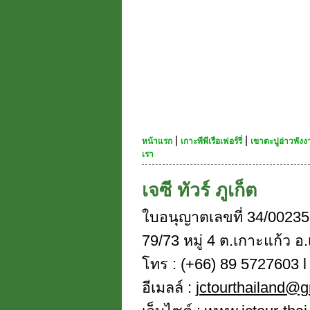
|
|
หน้าแรก
เกาะพีพีเรือเฟอร์รี่
เขาตะปูอ่าวพัง
เรา
เจซี ทัวร์ ภูเก็ต
ใบอนุญาตเลขที่ 34/00235
79/73 หมู่ 4 ต.เกาะแก้ว อ.
โทร : (+66) 89 5727603 l 
อีเมลล์ :
jctourthailand@