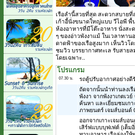
เรือลำนี้สวยที่สุด สะดวกสบายที
เก้าอี้นั่งขนาดใหญ่แบบ วีไอพี พื
ห้องอาหารที่มีโต๊ะอาหาร นั่ง
ๆ ของอ่าวพังงาแม้ ในเวลาทานอา
ดาดฟ้าของเรือสูงมาก เห็นวิวโด
ชมวิว บรรยากาศทะเล รับสายลมเย
โดยเฉพาะ..
โปรแกรม
07.30 น.
รถตู้ปรับอากาศอย่างดีรั
ถัดจากนั้นนำท่านลงเร
พังงา จากพังงาเกตเวย์ 
ค้นหา และเยี่ยมชมเกา
ภาพยนตร์ เจมส์บอนด์
ออกจากเกาะเจมส์บอนด์
เสิร์ฟแบบบุฟเฟต์ (เต็มอ
ทานอาหาร เรือล่องให้ท