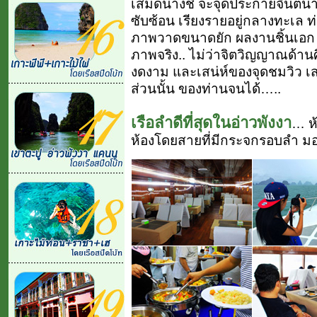
เสม็ดนางชี จะจุดประกายจินตนาก
ซับซ้อน เรียงรายอยู่กลางทะเล
ภาพวาดขนาดยัก ผลงานชิ้นเอก ขอ
ภาพจริง.. ไม่ว่าจิตวิญญาณด้าน
งดงาม และเสน่ห์ของจุดชมวิว เ
ส่วนนั้น ของท่านจนได้…..
เรือลำดีที่สุดในอ่าวพังงา
… ห้
ห้องโดยสายที่มีกระจกรอบลำ ม