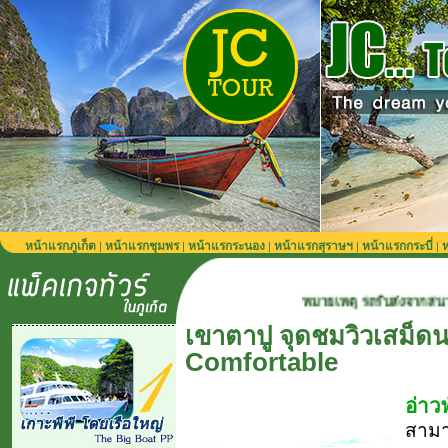
หน้าแรกภูเก็ต
หน้าแรกชุมพร
หน้าแรกระนอง
หน้าแรกสุราษฯ
หน้าแรกกระบี่
ห
|
|
|
|
|
หมายเหตุ รถรับส่งจากสนามบินภูเก็ต 900 บาท
เขาตาปู จุดชมวิวเสม็ดน
Comfortable
อ่าว
สามา