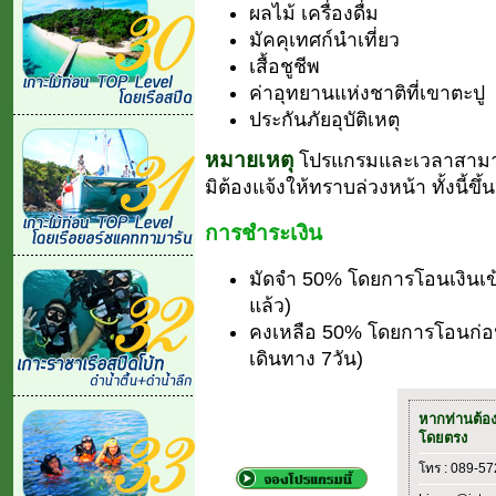
ผลไม้ เครื่องดื่ม
มัคคุเทศก์นำเที่ยว
เสื้อชูชีพ
ค่าอุทยานแห่งชาติที่เขาตะปู
ประกันภัยอุบัติเหตุ
หมายเหตุ
โปรแกรมและเวลาสามา
มิต้องแจ้งให้ทราบล่วงหน้า ทั้งนี้
การชำระเงิน
มัดจำ 50% โดยการโอนเงินเข
แล้ว)
คงเหลือ 50% โดยการโอนก่อนเ
เดินทาง 7วัน)
หากท่านต้อ
โดยตรง
โทร : 089-5