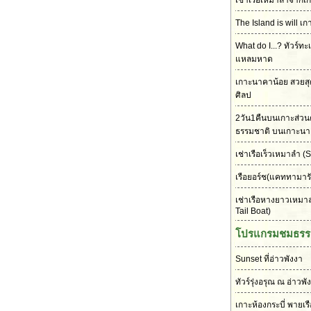
เช่าเรือเหมาลำจากเก
The Island is will เก
What do I...? ทัวร์ทะ
แหลมหาด
เกาะนาคาน้อย สวยส
ศิลป
2วัน1คืนบนเกาะส่วนต
ธรรมชาติ บนเกาะนา
เช่าเรือเร็วเหมาลำ
(S
เรือยอร์ช(แคททามาร
เช่าเรือหางยาวเหมา
Tail Boat)
โปรแกรมชมธรร
Sunset ที่อ่าวพังงา
ทัวร์รุ่งอรุณ ณ อ่าวพั
เกาะห้องกระบี่ พายเร