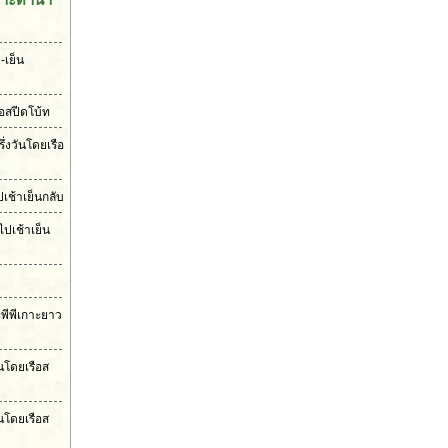
-เย็น
ือสปีดโบ้ท
ึ่งวันโดยเรือ
เช้าเย็นกลับ
ไปเช้าเย็น
ะพีพีเกาะยาว
ันโดยเรือส
นโดยเรือส