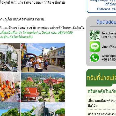
นใจทุกที่ แถมแวะร้านขายของฝากดัง ๆ อีกด้วย
กาะภูเก็ต แบบครึ่งวันกับเราครับ
้ และศึกษา Details of Illustration อย่างเข้าใจก่อนตัดสินใจ
ที่สุดเป็นที่จดจำ โทรคุยกับฝ่าย Detail ของเจซีทัวร์ 089-
Telephone
ง (ดึกแล้วโทรได้เลยครับ)
089 5727
Line:
@jct
Whatsapp
+66 84 8
ทริปสุดคุ้มใน1วั
เที่ยวรอบเมือง+ทัวร์เ
ปีดโบ้ท
ทัวร์ 3 วัด+อ่าวพังง