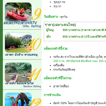
ชุดสุภาพ
หมวก
วันเดินทาง :
ทุกวัน
ราคา(เฉพาะคนไทย)
ผู้ใหญ่
900 บาท/ท่าน (ราคาชาวต่างชาติ 
เด็ก
650 บาท/ท่าน (4-11ปี และฟรีสำหรับเ
แพ็คเกจทัวร์นี้รวม
รถรับ-ส่ง จากโรงแรมที่พัก (ตัวเมือง ภูเก
200 บาท, JW Marriott คิดเพิ่มท่านละ 300 
เครื่องดื่ม
ประกันภัยอุบัติเหตุ
แพ็คเกจทัวร์นี้ไม่รวม
อาหารเที่ยง
การชำระเงิน
มัดจำ 50% โดยการโอนเงินเข้าบัญชี (จะแจ