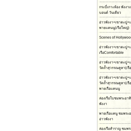
กระบี่เกาะห้อง พังงา
บอนด์ วันเดียว
อ่าวพังงา+เขาตะปู+เ
พายแคนนู(เรือใหญ่)
Scenes of Hollywood
อ่าวพังงา+เขาตะปู+เ
เรือComfortable
อ่าวพังงา+เขาตะปู+เ
วัดถ้ำสุวรรณคูหา(เร
อ่าวพังงา+เขาตะปู+เ
วัดถ้ำสุวรรณคูหา(เร
พายเรือแคนนู
ล่องเรือใบชมพระอาทิต
พังงา
พายเรือแคนู ชมพระอ
อ่าวพังงา
ล่องเรือสำราญ ชมพร