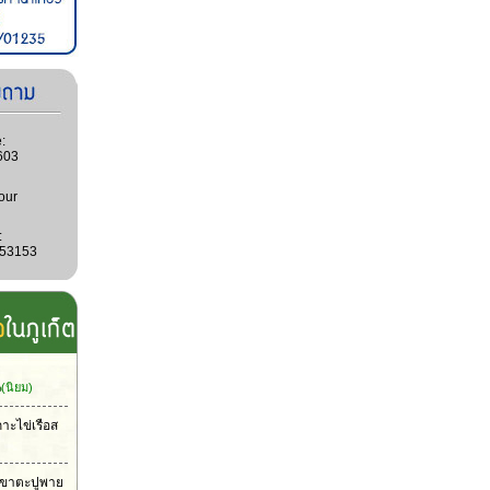
:
603
our
:
053153
น
(นิยม)
กาะไข่เรือส
าเขาตะปูพาย