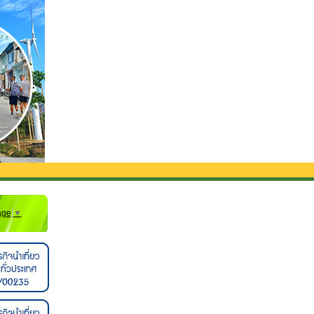
งไม่รวมรถรับส่งจากสนามบิน**
age
▼