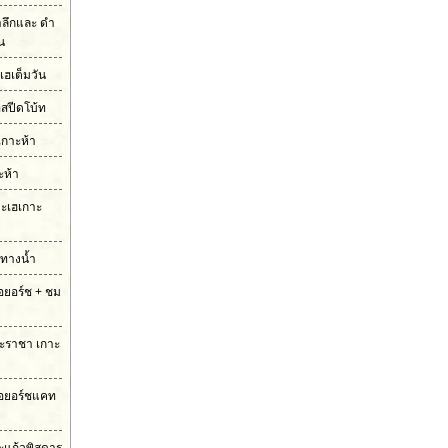
ำลึกและ ดำ
ัน
เฮเต็มวัน
อสปีดโบ้ท
เกาะห้า
ะห้า
กาะเฮเกาะ
มทางน้ำ
รือยอร์ช + ชม
กาะราชา เกาะ
ือยอร์ชแคท