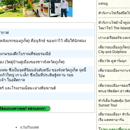
แคนนู
ทัวร์เกาะไข่เรือสปี
ทัวร์เกาะไข่ดำน้ำดู
โลมาโชว์ The Island
อากาศ
เกาะเฮเรือยอร์ช และ
งแรกของภูเก็ต) ที่อนุรักษ์ ของเก่าไว้ เพื่อให้นักท่อง
เที่ยวรอบเมืองภูเก็
City and Dolphins
ดงามของตึกโบราณที่ซอยรมณีย์
เที่ยววัด ดูฟาร์มมุก
(วัดคู่บ้านคู่เมืองของชาวจังหวัดภูเก็ต)
ึ่งเป็นจุดที่นิยมอันดับหนึ่ง ของจังหวัดภูเก็ต จุดนี้
เที่ยวรอบเมือง+เกาะ
ก้วใหญ่ เกาะเล็ก ซึ่งเป็นที่ประดิษฐ์สถาน รอย
โบ้ท
จ้า ในอดีตกาล
เที่ยวรอบเมือง+ล่องเ
โตร์ และโรงงานเม็ดมะม่วงหิมพานต์
พระอาทิตย์ตก อ่าวพั
ทัวร์เต็มวันสุดคุ้ม S
Sunset Tour
เที่ยวรอบเมือง+ ทัวร์
เรือ แคททามารัน
แว่นกันแดด
โปรแกรมเที่ยวเ