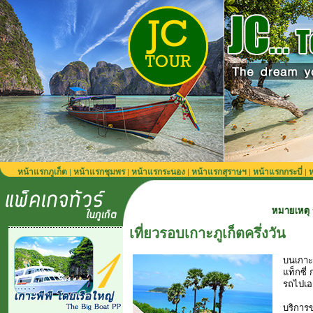
หน้าแรกภูเก็ต
หน้าแรกชุมพร
หน้าแรกระนอง
หน้าแรกสุราษฯ
หน้าแรกกระบี่
ห
|
|
|
|
|
หมายเหตุ รถรับส่งจาก
เที่ยวรอบเกาะภูเก็ตครึ่งวัน
บนเกาะภ
แท็กซี่
รถไปเอ
บริการข