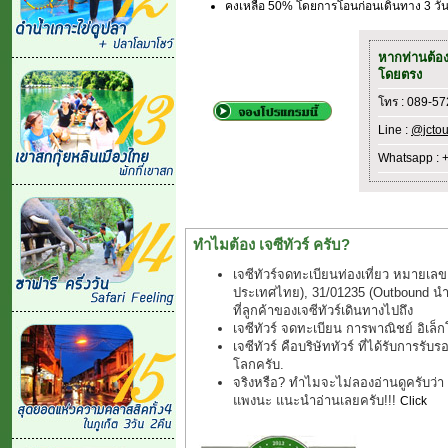
คงเหลือ 50% โดยการโอนก่อนเดินทาง 3 วัน(
หากท่านต้อ
โดยตรง
โทร : 089-5
Line :
@jctou
Whatsapp : 
ทำไมต้อง เจซีทัวร์ ครับ?
เจซีทัวร์จดทะเบียนท่องเที่ยว หมายเลข
ประเทศไทย), 31/01235 (Outbound นำเที
ที่ลูกค้าของเจซีทัวร์เดินทางไปถึง
เจซีทัวร์ จดทะเบียน การพาณิชย์ อิเล
เจซีทัวร์ คือบริษัททัวร์ ที่ได้รับการรับ
โลกครับ.
จริงหรือ? ทำไมจะไม่ลองอ่านดูครับว่า "ช
แพงนะ แนะนำอ่านเลยครับ!!!
Click