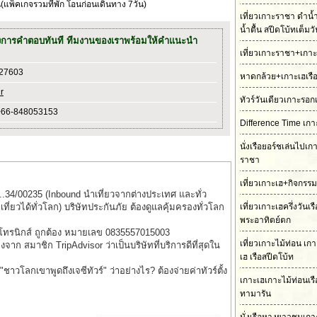
แพ็คเกจรวมที่พัก โอนก่อนเดินทาง 7วัน)
เที่ยวเกาะราชา ดำน้
น้ำตื้น สปีดโบ้ทเต็มว
งการคำตอบทันที ทีมงานของเราพร้อมให้คำแนะนำ
เที่ยวเกาะราชา+เกาะ
727603
หาดกล้วย+เกาะเฮเรื
r
ทัวร์วันเดียวเกาะรอก
+66-848053153
Difference Time เกา
นั่งเรือยอร์ชเล่นไปเ
ราชา
เที่ยวเกาะเฮ+กิจกรร
..34/00235 (Inbound นำเที่ยวจากต่างประเทศ และทั่ว
่ยวได้ทั่วโลก) บริษัทประกันภัย ต้องดูแลคุ้มครองทั่วโลก
เที่ยวเกาะเฮครึ่งวันเ
พระอาทิตย์ตก
็กโทรนิกส์ ถูกต้อง หมายเลข 0835557015003
เที่ยวเกาะไม้ท่อน เ
รองจาก สมาชิก TripAdvisor ว่าเป็นบริษัทที่บริการดีที่สุดใน
เฮ เรือสปีดโบ้ท
าวโลกเขาพูดถึงเจซีทัวร์" ว่าอย่างไร? ต้องจ่ายค่าทัวร์ตั้ง
เกาะเฮเกาะไม้ท่อนเร
ทามารัน