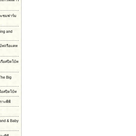
ะแก้วพิสดาร
และชมฟาร์ม
ling and
บ้ท/เรือแคท
เรือสปีดโบ้ท
The Big
รือสปีดโบ้ท
กาะพีพี
land & Baby