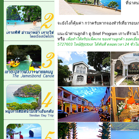
ที่น่าส
จะยังไงก็คุ้มค่า กว่าครับหากจองทัวร์เที่ยวรอบเ
แนะนำท่านลูกค้า ดู Brief Program เกาะที่รวมไว
หรือ
เพื่อทำให้ทริปแพ็คเกจ ของท่านลูกค้า ยอดเยี่ยม
5727603 ไลน์@jctour ได้ทันที ตลอดเวลา 24 ชั่วโม