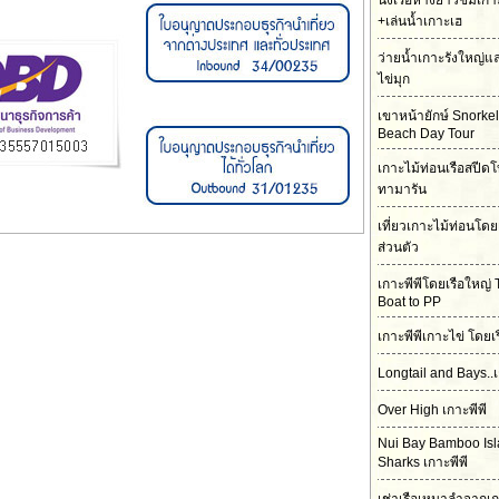
นั่งเรือหางยาวชมเกา
+เล่นน้ำเกาะเฮ
ว่ายน้ำเกาะรังใหญ่
ไข่มุก
เขาหน้ายักษ์ Snorke
Beach Day Tour
เกาะไม้ท่อนเรือสปีดโ
ทามารัน
เที่ยวเกาะไม้ท่อนโดย
ส่วนตัว
เกาะพีพีโดยเรือใหญ่ 
Boat to PP
เกาะพีพีเกาะไข่ โดยเ
Longtail and Bays..เ
Over High เกาะพีพี
Nui Bay Bamboo Is
Sharks เกาะพีพี