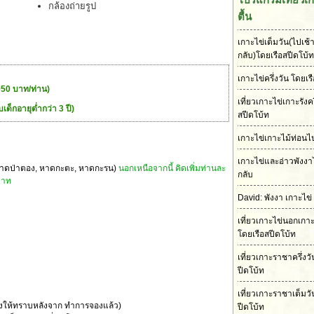
กล้องถ่ายรูป
ตื้น
เกาะไข่เต็มวัน(ไปเช้า
กลับ)โดยเรือสปีดโบ้ท
เกาะไข่ครึ่งวัน โดยเร
950 บาท/ท่าน)
เที่ยวเกาะไข่เกาะรังคร
ด็กอายุต่ำกว่า 3 ปี)
สปีดโบ้ท
เกาะไข่เกาะไม้ท่อนไป
เกาะไข่และอ่าวพังงา
็ต, หาดป่าตอง, หาดกะตะ, หาดกะรน)
นอกเหนือจากนี้ คิดเพิ่มท่านละ
กลับ
บาท
David: พังงา เกาะไข่
เที่ยวเกาะไข่นอกเกา
โดยเรือสปีดโบ้ท
เที่ยวเกาะราชาครึ่งว
ปีดโบ้ท
เที่ยวเกาะราชาเต็มวั
้งให้ทราบหลังจาก ทำการจองแล้ว)
ปีดโบ้ท