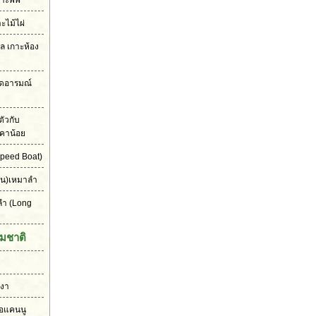
าะพีพี
าะไม้ไผ่
เล เกาะห้อง
ุดอารมณ์
ัวกับ
คาน้อย
peed Boat)
ัน)เหมาลำ
ลำ
(Long
มชาติ
งงา
ือแคนนู