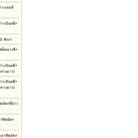
เกาะเจมส์
กาะปันหยี+
: พังงา
สม็ดนางชี+
กาะปันหยี+
ือหางยาว)
กาะปันหยี+
ือหางยาว)
ย์ตกที่อ่าว
าทิตย์ตก
ะอาทิตย์ตก