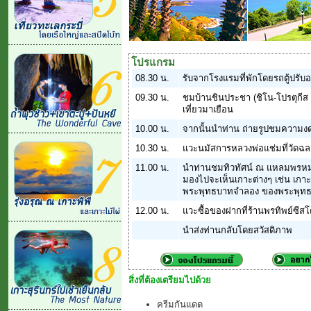
โปรแกรม
08.30 น.
รับจากโรงแรมที่พักโดยรถตู้ปรับ
09.30 น.
ชมบ้านชินประชา (ชิโน-โปรตุกีส หลั
เที่ยวมาเยือน
10.00 น.
จากนั้นนำท่าน ถ่ายรูปชมความง
10.30 น.
แวะนมัสการหลวงพ่อแช่มที่วัดฉลอง 
11.00 น.
นำท่านชมทิวทัศน์ ณ แหลมพรหมเทพ ซ
มองไปจะเห็นเกาะต่างๆ เช่น เกาะแ
พระพุทธบาทจำลอง ของพระพุทธเ
12.00 น.
แวะซื้อของฝากที่ร้านพรทิพย์ซีส
นำส่งท่านกลับโดยสวัสดิภาพ
สิ่งที่ต้องเตรียมไปด้วย
ครีมกันแดด