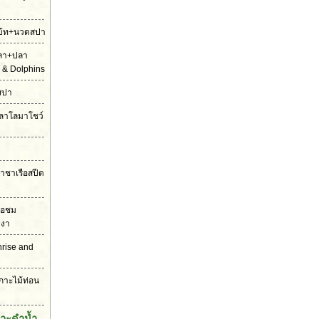
ดโบ้ท+นวดสปา
ปลา+ปลา
 & Dolphins
สปา
ตปลาโลมาโชว์
ราชาเรือสปีด
รือชม
งงา
unrise and
เกาะไม้ท่อน
กาะดำน้ำ