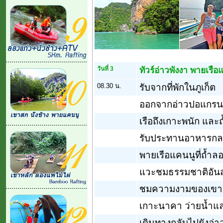
วันที่ 3
ทัวร์อ่าวพังงา พายเรือ
08.30 น.
รับจากที่พักในภูเก็ต
ออกจากอ่าวปอแกรนมา
เรือถึงเกาะพนัก และ
รับประทานอาหารกลา
พายเรือแคนนูที่ถ้ำล
แวะชมธรรมชาติอันส
ชมความงามของเขาตะ
เกาะนาคา ว่ายน้ำแล
เดินทางกลับไปยังอ่