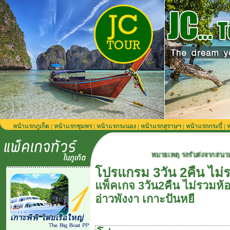
หน้าแรกภูเก็ต
หน้าแรกชุมพร
หน้าแรกระนอง
หน้าแรกสุราษฯ
หน้าแรกกระบี่
ห
|
|
|
|
|
หมายเหตุ รถรับส่งจากสนามบินภูเก็ต 900 บาท
โปรแกรม 3วัน 2คืน ไม่
แพ็คเกจ 3วัน2คืน ไม่รวมห้อ
อ่าวพังงา เกาะปันหยี