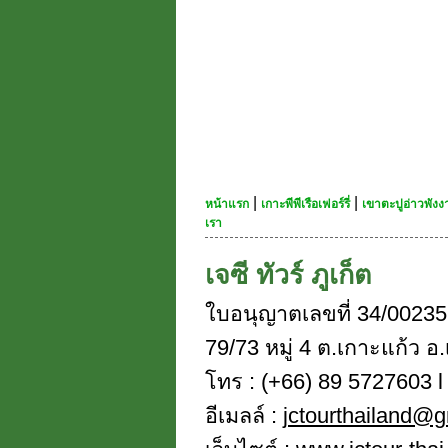
|
|
หน้าแรก
เกาะพีพีเรือเฟอร์รี่
เขาตะปูอ่าวพัง
เรา
เจซี ทัวร์ ภูเก็ต
ใบอนุญาตเลขที่ 34/00235
79/73 หมู่ 4 ต.เกาะแก้ว อ.
โทร : (+66) 89 5727603 l 
อีเมลล์ :
jctourthailand@