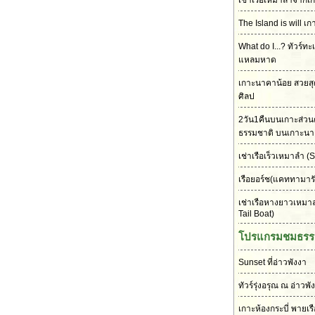
เช่าเรือเหมาลำจากเก
The Island is will เก
What do I...? ทัวร์ทะ
แหลมหาด
เกาะนาคาน้อย สวยส
ศิลป
2วัน1คืนบนเกาะส่วนต
ธรรมชาติ บนเกาะนา
เช่าเรือเร็วเหมาลำ
(S
เรือยอร์ช(แคททามาร
เช่าเรือหางยาวเหมา
Tail Boat)
โปรแกรมชมธรร
Sunset ที่อ่าวพังงา
ทัวร์รุ่งอรุณ ณ อ่าวพั
เกาะห้องกระบี่ พายเร