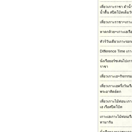
เที่ยวเกาะราชา ดำน้
น้ำตื้น สปีดโบ้ทเต็มว
เที่ยวเกาะราชา+เกาะ
หาดกล้วย+เกาะเฮเรื
ทัวร์วันเดียวเกาะรอก
Difference Time เกา
นั่งเรือยอร์ชเล่นไปเ
ราชา
เที่ยวเกาะเฮ+กิจกรร
เที่ยวเกาะเฮครึ่งวันเ
พระอาทิตย์ตก
เที่ยวเกาะไม้ท่อน เ
เฮ เรือสปีดโบ้ท
เกาะเฮเกาะไม้ท่อนเร
ทามารัน