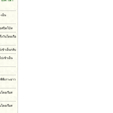
-เย็น
ือสปีดโบ้ท
ึ่งวันโดยเรือ
เช้าเย็นกลับ
ไปเช้าเย็น
ะพีพีเกาะยาว
ันโดยเรือส
นโดยเรือส