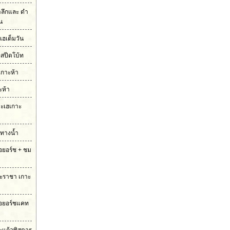
ำลึกและ ดำ
ัน
เฮเต็มวัน
อสปีดโบ้ท
เกาะห้า
ะห้า
กาะเฮเกาะ
มทางน้ำ
รือยอร์ช + ชม
กาะราชา เกาะ
ือยอร์ชแคท