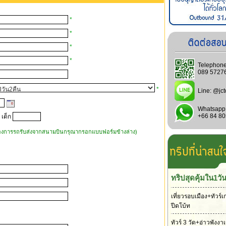
*
*
*
*
Telephone
089 5727
*
Line:
@jct
Whatsapp
+66 84 8
 เด็ก
้องการรถรับส่งจากสนามบินกรุณากรอกแบบฟอร์มข้างล่าง)
ทริปสุดคุ้มใน1วั
เที่ยวรอบเมือง+ทัวร์เ
ปีดโบ้ท
ทัวร์ 3 วัด+อ่าวพังง