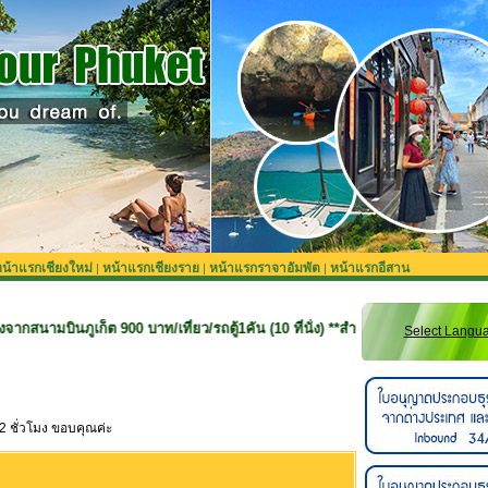
น้าแรกเชียงใหม่
หน้าแรกเชียงราย
หน้าแรกราจาอัมพัต
หน้าแรกอีสาน
|
|
|
็ต 900 บาท/เที่ยว/รถตู้1คัน (10 ที่นั่ง) **สำหรับลูกค้าจองทริปที่ยังไม่รวมรถรับ
Select Langu
2 ชั่วโมง ขอบคุณค่ะ