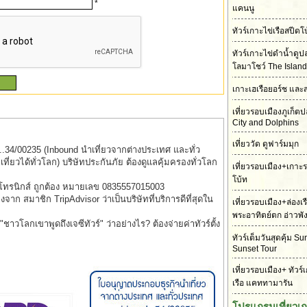
*
แคนนู
ทัวร์เกาะไข่เรือสปี
ทัวร์เกาะไข่ดำน้ำดู
โลมาโชว์ The Island
เกาะเฮเรือยอร์ช และ
เที่ยวรอบเมืองภูเก็
City and Dolphins
เที่ยววัด ดูฟาร์มมุก
..34/00235 (Inbound นำเที่ยวจากต่างประเทศ และทั่ว
่ยวได้ทั่วโลก) บริษัทประกันภัย ต้องดูแลคุ้มครองทั่วโลก
เที่ยวรอบเมือง+เกาะ
โบ้ท
็กโทรนิกส์ ถูกต้อง หมายเลข 0835557015003
รองจาก สมาชิก TripAdvisor ว่าเป็นบริษัทที่บริการดีที่สุดใน
เที่ยวรอบเมือง+ล่องเ
พระอาทิตย์ตก อ่าวพั
าวโลกเขาพูดถึงเจซีทัวร์" ว่าอย่างไร? ต้องจ่ายค่าทัวร์ตั้ง
ทัวร์เต็มวันสุดคุ้ม S
Sunset Tour
เที่ยวรอบเมือง+ ทัวร์
เรือ แคททามารัน
โปรแกรมเที่ยวเ