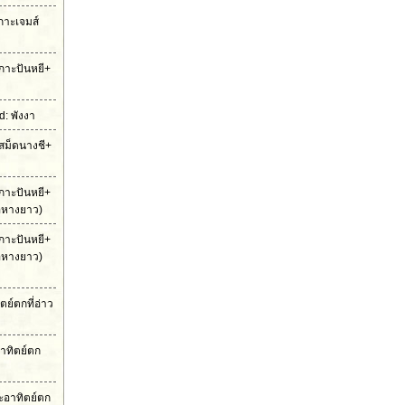
เกาะเจมส์
กาะปันหยี+
: พังงา
สม็ดนางชี+
กาะปันหยี+
ือหางยาว)
กาะปันหยี+
ือหางยาว)
ย์ตกที่อ่าว
าทิตย์ตก
ะอาทิตย์ตก