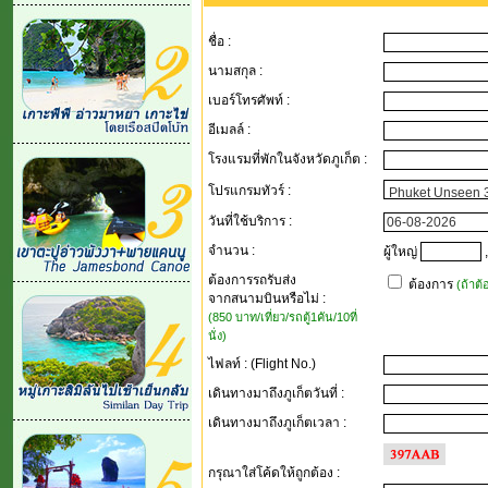
ชื่อ :
นามสกุล :
เบอร์โทรศัพท์ :
อีเมลล์ :
โรงแรมที่พักในจังหวัดภูเก็ต :
โปรแกรมทัวร์ :
วันที่ใช้บริการ :
จำนวน :
ผู้ใหญ่
,
ต้องการรถรับส่ง
ต้องการ
(ถ้าต
จากสนามบินหรือไม่ :
(850 บาท/เที่ยว/รถตู้1คัน/10ที่
นั่ง)
ไฟลท์ : (Flight No.)
เดินทางมาถึงภูเก็ตวันที่ :
เดินทางมาถึงภูเก็ตเวลา :
กรุณาใส่โค้ดให้ถูกต้อง
: