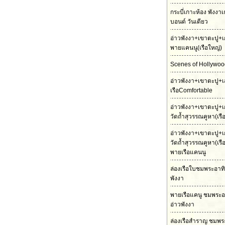
กระบี่เกาะห้อง พังงา
บอนด์ วันเดียว
อ่าวพังงา+เขาตะปู+เ
พายแคนนู(เรือใหญ่)
Scenes of Hollywood
อ่าวพังงา+เขาตะปู+เ
เรือComfortable
อ่าวพังงา+เขาตะปู+เ
วัดถ้ำสุวรรณคูหา(เร
อ่าวพังงา+เขาตะปู+เ
วัดถ้ำสุวรรณคูหา(เร
พายเรือแคนนู
ล่องเรือใบชมพระอาทิต
พังงา
พายเรือแคนู ชมพระอ
อ่าวพังงา
ล่องเรือสำราญ ชมพร