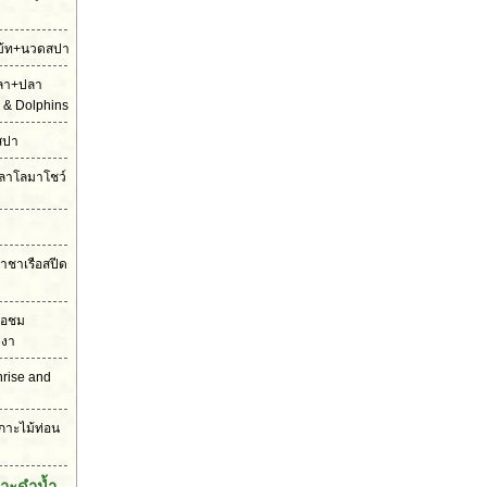
ดโบ้ท+นวดสปา
ปลา+ปลา
 & Dolphins
สปา
ตปลาโลมาโชว์
ราชาเรือสปีด
รือชม
งงา
unrise and
เกาะไม้ท่อน
กาะดำน้ำ