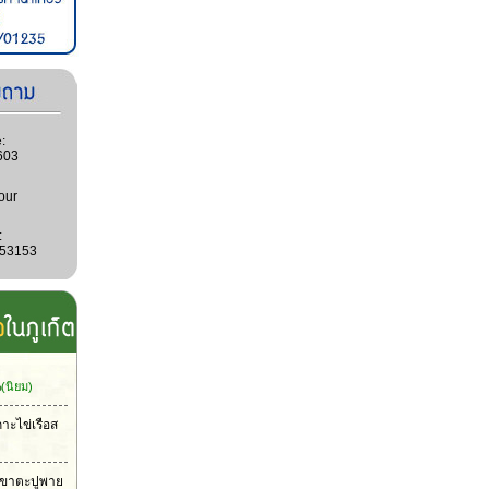
:
603
our
:
053153
น
(นิยม)
กาะไข่เรือส
าเขาตะปูพาย