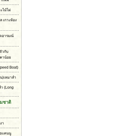
าะพีพี
าะไม้ไผ่
เล เกาะห้อง
ุดอารมณ์
ัวกับ
คาน้อย
peed Boat)
ัน)เหมาลำ
ลำ
(Long
มชาติ
งงา
ือแคนนู