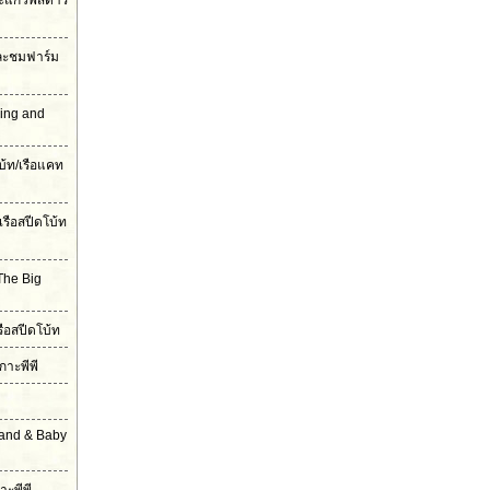
ะแก้วพิสดาร
และชมฟาร์ม
ling and
บ้ท/เรือแคท
เรือสปีดโบ้ท
The Big
รือสปีดโบ้ท
กาะพีพี
land & Baby