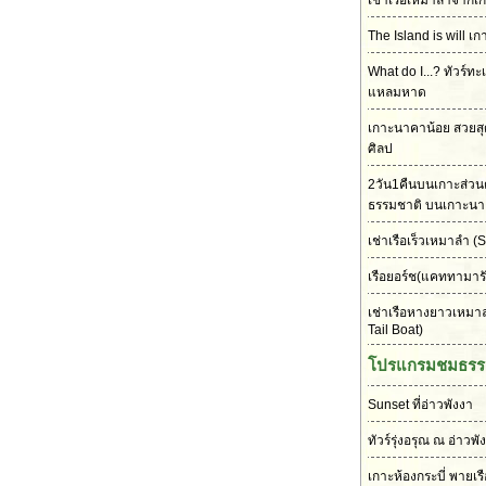
เช่าเรือเหมาลำจากเก
The Island is will เก
What do I...? ทัวร์ทะ
แหลมหาด
เกาะนาคาน้อย สวยส
ศิลป
2วัน1คืนบนเกาะส่วนต
ธรรมชาติ บนเกาะนา
เช่าเรือเร็วเหมาลำ
(S
เรือยอร์ช(แคททามาร
เช่าเรือหางยาวเหมา
Tail Boat)
โปรแกรมชมธรร
Sunset ที่อ่าวพังงา
ทัวร์รุ่งอรุณ ณ อ่าวพั
เกาะห้องกระบี่ พายเร