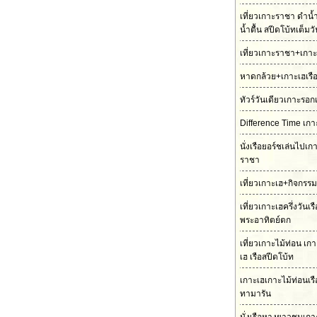
เที่ยวเกาะราชา ดำน้
น้ำตื้น สปีดโบ้ทเต็มว
เที่ยวเกาะราชา+เกาะ
หาดกล้วย+เกาะเฮเรื
ทัวร์วันเดียวเกาะรอก
Difference Time เกา
นั่งเรือยอร์ชเล่นไปเ
ราชา
เที่ยวเกาะเฮ+กิจกรร
เที่ยวเกาะเฮครึ่งวันเ
พระอาทิตย์ตก
เที่ยวเกาะไม้ท่อน เ
เฮ เรือสปีดโบ้ท
เกาะเฮเกาะไม้ท่อนเร
ทามารัน