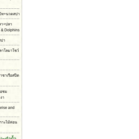
ดโบ้ท+นวดสปา
ปลา+ปลา
 & Dolphins
สปา
ตปลาโลมาโชว์
ราชาเรือสปีด
รือชม
งงา
unrise and
เกาะไม้ท่อน
กาะดำน้ำ