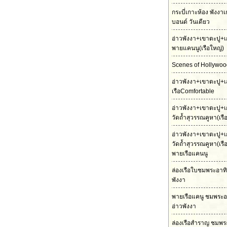
กระบี่เกาะห้อง พังงา
บอนด์ วันเดียว
อ่าวพังงา+เขาตะปู+เ
พายแคนนู(เรือใหญ่)
Scenes of Hollywood
อ่าวพังงา+เขาตะปู+เ
เรือComfortable
อ่าวพังงา+เขาตะปู+เ
วัดถ้ำสุวรรณคูหา(เร
อ่าวพังงา+เขาตะปู+เ
วัดถ้ำสุวรรณคูหา(เร
พายเรือแคนนู
ล่องเรือใบชมพระอาทิต
พังงา
พายเรือแคนู ชมพระอ
อ่าวพังงา
ล่องเรือสำราญ ชมพร