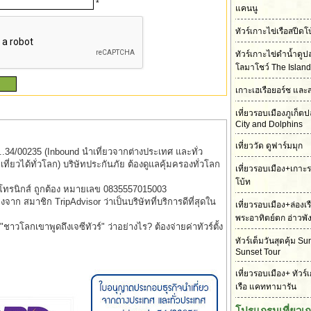
*
แคนนู
ทัวร์เกาะไข่เรือสปี
ทัวร์เกาะไข่ดำน้ำดู
โลมาโชว์ The Island
เกาะเฮเรือยอร์ช และ
เที่ยวรอบเมืองภูเก็
City and Dolphins
เที่ยววัด ดูฟาร์มมุก
..34/00235 (Inbound นำเที่ยวจากต่างประเทศ และทั่ว
่ยวได้ทั่วโลก) บริษัทประกันภัย ต้องดูแลคุ้มครองทั่วโลก
เที่ยวรอบเมือง+เกาะ
โบ้ท
็กโทรนิกส์ ถูกต้อง หมายเลข 0835557015003
รองจาก สมาชิก TripAdvisor ว่าเป็นบริษัทที่บริการดีที่สุดใน
เที่ยวรอบเมือง+ล่องเ
พระอาทิตย์ตก อ่าวพั
าวโลกเขาพูดถึงเจซีทัวร์" ว่าอย่างไร? ต้องจ่ายค่าทัวร์ตั้ง
ทัวร์เต็มวันสุดคุ้ม S
Sunset Tour
เที่ยวรอบเมือง+ ทัวร์
เรือ แคททามารัน
โปรแกรมเที่ยวเ