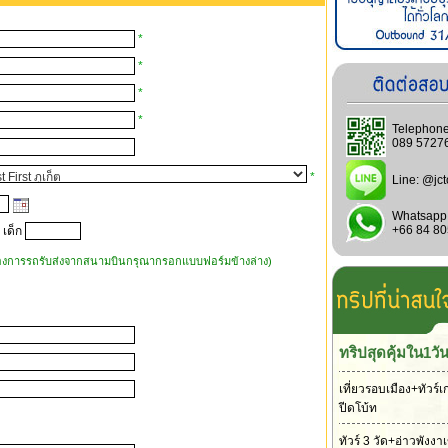
*
*
*
*
Telephone
089 5727
*
Line:
@jct
Whatsapp
+66 84 8
 เด็ก
้องการรถรับส่งจากสนามบินกรุณากรอกแบบฟอร์มข้างล่าง)
ทริปสุดคุ้มใน1วั
เที่ยวรอบเมือง+ทัวร์เ
ปีดโบ้ท
ทัวร์ 3 วัด+อ่าวพังง