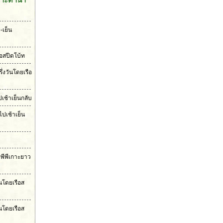
-เย็น
ือสปีดโบ้ท
ึ่งวันโดยเรือ
เช้าเย็นกลับ
ไปเช้าเย็น
ะพีพีเกาะยาว
ันโดยเรือส
นโดยเรือส