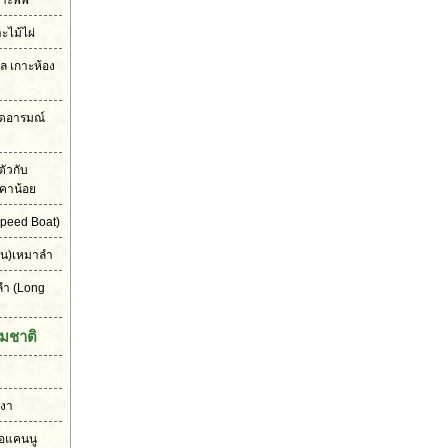
าะพีพี
าะไม้ไผ่
เล เกาะห้อง
ุดอารมณ์
ัวกับ
คาน้อย
peed Boat)
ัน)เหมาลำ
ลำ
(Long
มชาติ
งงา
ือแคนนู