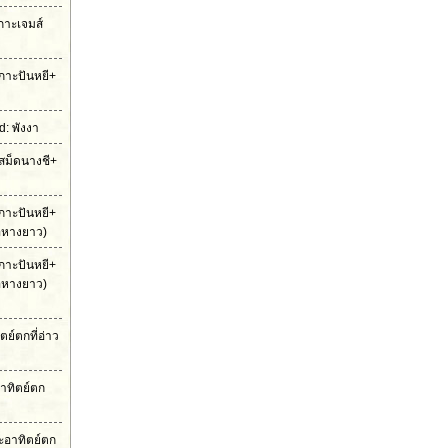
เกาะเจมส์
กาะปันหยี+
: พังงา
สม็ดนางชี+
กาะปันหยี+
ือหางยาว)
กาะปันหยี+
ือหางยาว)
ย์ตกที่อ่าว
าทิตย์ตก
ะอาทิตย์ตก