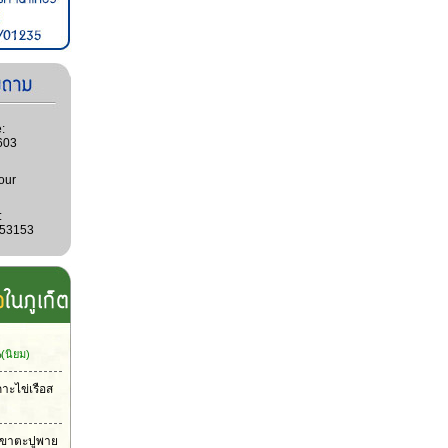
:
603
our
:
053153
น
(นิยม)
กาะไข่เรือส
าเขาตะปูพาย