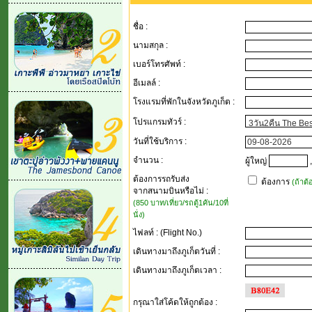
ชื่อ :
นามสกุล :
เบอร์โทรศัพท์ :
อีเมลล์ :
โรงแรมที่พักในจังหวัดภูเก็ต :
โปรแกรมทัวร์ :
วันที่ใช้บริการ :
จำนวน :
ผู้ใหญ่
,
ต้องการรถรับส่ง
ต้องการ
(ถ้าต
จากสนามบินหรือไม่ :
(850 บาท/เที่ยว/รถตู้1คัน/10ที่
นั่ง)
ไฟลท์ : (Flight No.)
เดินทางมาถึงภูเก็ตวันที่ :
เดินทางมาถึงภูเก็ตเวลา :
กรุณาใส่โค้ดให้ถูกต้อง
: