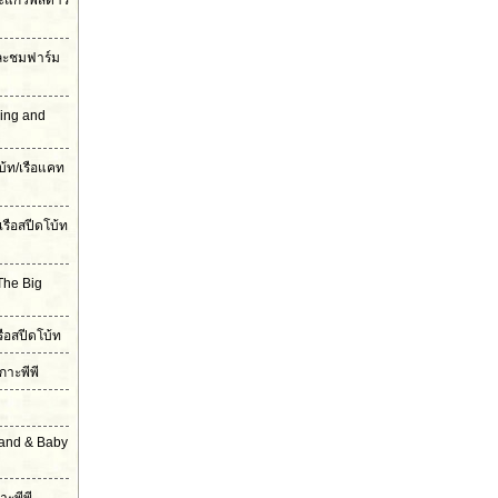
ะแก้วพิสดาร
และชมฟาร์ม
ling and
บ้ท/เรือแคท
เรือสปีดโบ้ท
The Big
รือสปีดโบ้ท
กาะพีพี
land & Baby