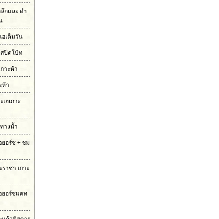
ำลึกและ ดำ
ัน
เฮเต็มวัน
อสปีดโบ้ท
เกาะห้า
ะห้า
กาะเฮเกาะ
มทางน้ำ
รือยอร์ช + ชม
กาะราชา เกาะ
ือยอร์ชแคท