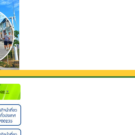
รับส่งจากสนามบิน**
age
▼