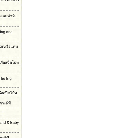
ะแก้วพิสดาร
และชมฟาร์ม
ling and
บ้ท/เรือแคท
เรือสปีดโบ้ท
The Big
รือสปีดโบ้ท
กาะพีพี
land & Baby