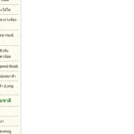
าะพีพี
าะไม้ไผ่
เล เกาะห้อง
ุดอารมณ์
ัวกับ
คาน้อย
peed Boat)
ัน)เหมาลำ
ลำ
(Long
มชาติ
งงา
ือแคนนู