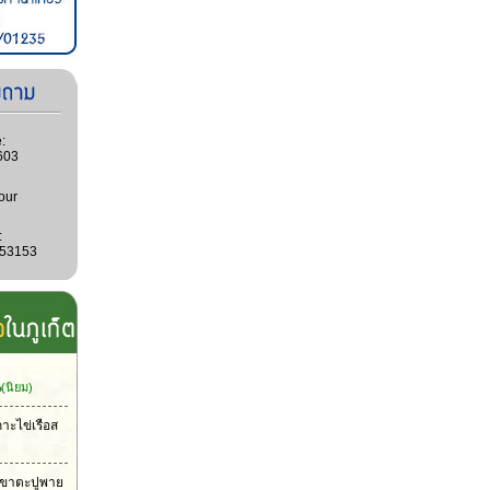
:
603
our
:
053153
น
(นิยม)
กาะไข่เรือส
าเขาตะปูพาย