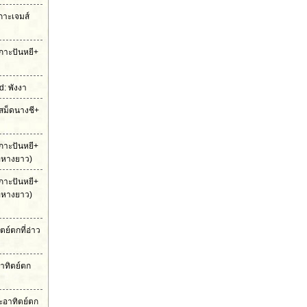
เกาะเจมส์
กาะปันหยี+
: พังงา
สม็ดนางชี+
กาะปันหยี+
ือหางยาว)
กาะปันหยี+
ือหางยาว)
ย์ตกที่อ่าว
าทิตย์ตก
ะอาทิตย์ตก