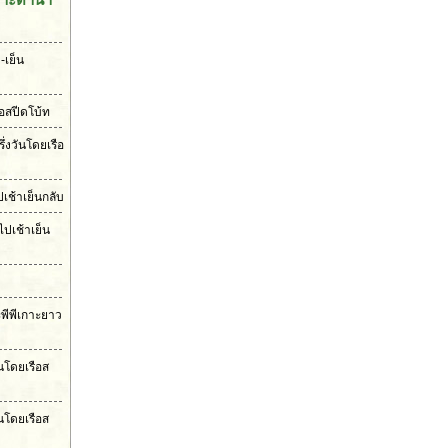
-เย็น
ือสปีดโบ้ท
ึ่งวันโดยเรือ
เช้าเย็นกลับ
ไปเช้าเย็น
ะพีพีเกาะยาว
ันโดยเรือส
นโดยเรือส