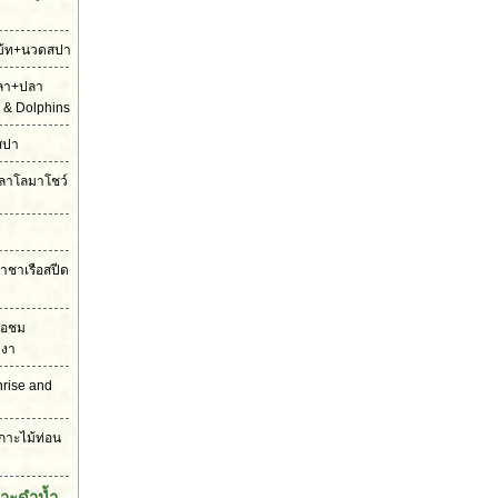
ดโบ้ท+นวดสปา
ปลา+ปลา
 & Dolphins
สปา
ตปลาโลมาโชว์
ราชาเรือสปีด
รือชม
งงา
unrise and
เกาะไม้ท่อน
กาะดำน้ำ