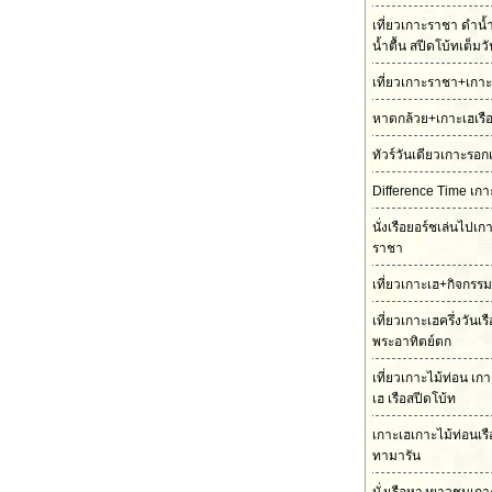
เที่ยวเกาะราชา ดำน้
น้ำตื้น สปีดโบ้ทเต็มว
เที่ยวเกาะราชา+เกาะ
หาดกล้วย+เกาะเฮเรื
ทัวร์วันเดียวเกาะรอก
Difference Time เกา
นั่งเรือยอร์ชเล่นไปเ
ราชา
เที่ยวเกาะเฮ+กิจกรร
เที่ยวเกาะเฮครึ่งวันเ
พระอาทิตย์ตก
เที่ยวเกาะไม้ท่อน เ
เฮ เรือสปีดโบ้ท
เกาะเฮเกาะไม้ท่อนเร
ทามารัน