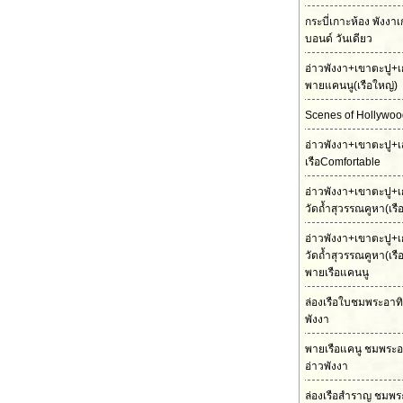
กระบี่เกาะห้อง พังงา
บอนด์ วันเดียว
อ่าวพังงา+เขาตะปู+เ
พายแคนนู(เรือใหญ่)
Scenes of Hollywood
อ่าวพังงา+เขาตะปู+เ
เรือComfortable
อ่าวพังงา+เขาตะปู+เ
วัดถ้ำสุวรรณคูหา(เร
อ่าวพังงา+เขาตะปู+เ
วัดถ้ำสุวรรณคูหา(เร
พายเรือแคนนู
ล่องเรือใบชมพระอาทิต
พังงา
พายเรือแคนู ชมพระอ
อ่าวพังงา
ล่องเรือสำราญ ชมพร