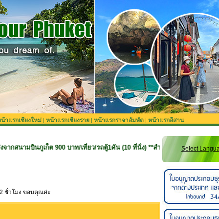
น้าแรกเชียงใหม่
หน้าแรกเชียงราย
หน้าแรกราจาอัมพัต
หน้าแรกอีสาน
|
|
|
เก็ต 900 บาท/เที่ยว/รถตู้1คัน (10 ที่นั่ง) **สำหรับลูกค้าจองทริปที่ยังไม่รวมรถร
Select Langu
2 ชั่วโมง ขอบคุณค่ะ