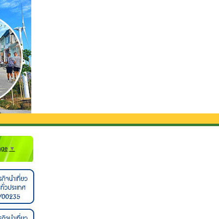
ับส่งจากสนามบิน**
age
▼