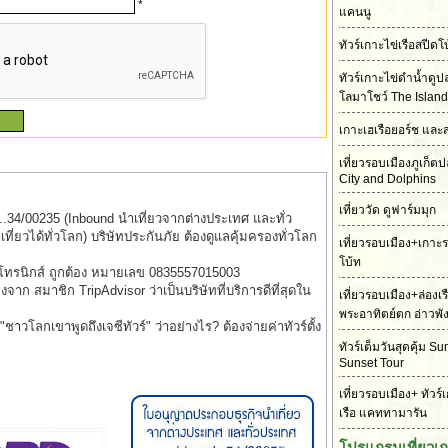
*
แคนนู
ทัวร์เกาะไข่เรือสปี
ทัวร์เกาะไข่ดำน้ำดู
โลมาโชว์ The Island
เกาะเฮเรือยอร์ช และ
เที่ยวรอบเมืองภูเก็
City and Dolphins
เที่ยววัด ดูฟาร์มมุก
..34/00235 (Inbound นำเที่ยวจากต่างประเทศ และทั่ว
่ยวได้ทั่วโลก) บริษัทประกันภัย ต้องดูแลคุ้มครองทั่วโลก
เที่ยวรอบเมือง+เกาะ
โบ้ท
็กโทรนิกส์ ถูกต้อง หมายเลข 0835557015003
รองจาก สมาชิก TripAdvisor ว่าเป็นบริษัทที่บริการดีที่สุดใน
เที่ยวรอบเมือง+ล่องเ
พระอาทิตย์ตก อ่าวพั
าวโลกเขาพูดถึงเจซีทัวร์" ว่าอย่างไร? ต้องจ่ายค่าทัวร์ตั้ง
ทัวร์เต็มวันสุดคุ้ม S
Sunset Tour
เที่ยวรอบเมือง+ ทัวร์
เรือ แคททามารัน
โปรแกรมเที่ยวเ