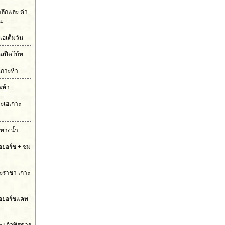
ำลึกและ ดำ
ัน
เฮเต็มวัน
อสปีดโบ้ท
เกาะห้า
ะห้า
กาะเฮเกาะ
มทางน้ำ
รือยอร์ช + ชม
กาะราชา เกาะ
ือยอร์ชแคท