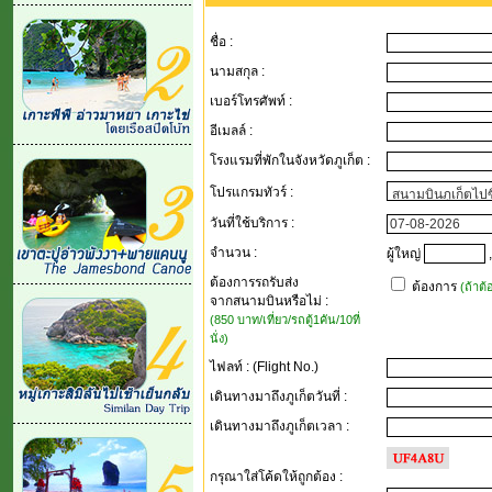
ชื่อ :
นามสกุล :
เบอร์โทรศัพท์ :
อีเมลล์ :
โรงแรมที่พักในจังหวัดภูเก็ต :
โปรแกรมทัวร์ :
วันที่ใช้บริการ :
จำนวน :
ผู้ใหญ่
,
ต้องการรถรับส่ง
ต้องการ
(ถ้าต
จากสนามบินหรือไม่ :
(850 บาท/เที่ยว/รถตู้1คัน/10ที่
นั่ง)
ไฟลท์ : (Flight No.)
เดินทางมาถึงภูเก็ตวันที่ :
เดินทางมาถึงภูเก็ตเวลา :
กรุณาใส่โค้ดให้ถูกต้อง
: