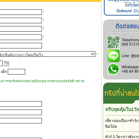
*
*
*
*
Telephone
089 5727
*
Line:
@jct
Whatsapp
+66 84 8
 เด็ก
้องการรถรับส่งจากสนามบินกรุณากรอกแบบฟอร์มข้างล่าง)
ทริปสุดคุ้มใน1วั
เที่ยวรอบเมือง+ทัวร์เ
ปีดโบ้ท
ทัวร์ 3 วัด+อ่าวพังง