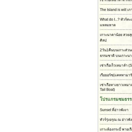
เช่าเรือเหมาลำจากเก
The Island is will เก
What do I...? ทัวร์ทะ
แหลมหาด
เกาะนาคาน้อย สวยส
ศิลป
2วัน1คืนบนเกาะส่วนต
ธรรมชาติ บนเกาะนา
เช่าเรือเร็วเหมาลำ
(S
เรือยอร์ช(แคททามาร
เช่าเรือหางยาวเหมา
Tail Boat)
โปรแกรมชมธรร
Sunset ที่อ่าวพังงา
ทัวร์รุ่งอรุณ ณ อ่าวพั
เกาะห้องกระบี่ พายเร