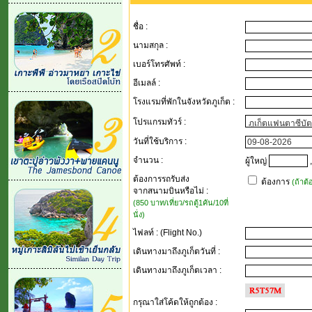
ชื่อ :
นามสกุล :
เบอร์โทรศัพท์ :
อีเมลล์ :
โรงแรมที่พักในจังหวัดภูเก็ต :
โปรแกรมทัวร์ :
วันที่ใช้บริการ :
จำนวน :
ผู้ใหญ่
,
ต้องการรถรับส่ง
ต้องการ
(ถ้าต
จากสนามบินหรือไม่ :
(850 บาท/เที่ยว/รถตู้1คัน/10ที่
นั่ง)
ไฟลท์ : (Flight No.)
เดินทางมาถึงภูเก็ตวันที่ :
เดินทางมาถึงภูเก็ตเวลา :
กรุณาใส่โค้ดให้ถูกต้อง
: