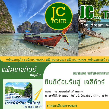
หน้าแรกภูเก็ต
หน้าแรกชุมพร
หน้าแรกระนอง
หน้าแรกสุราษฯ
หน้าแรกกระบี่
ห
|
|
|
|
|
หมายเหตุ รถรับส่งจากสนามบินภูเก็ต 900 บา
กรุณากรอกแบบฟอร์มด้านล่าง
ทางเจซีทัวร์จะตอบกลับไปยังอีเมลล์ของท่านภายใน 
รายละเอียดการจอง