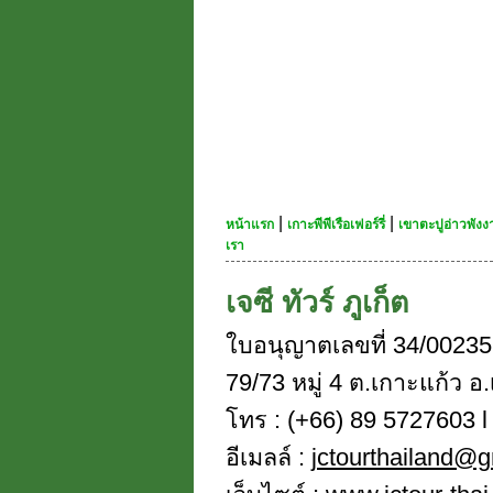
|
|
หน้าแรก
เกาะพีพีเรือเฟอร์รี่
เขาตะปูอ่าวพัง
เรา
เจซี ทัวร์ ภูเก็ต
ใบอนุญาตเลขที่ 34/00235
79/73 หมู่ 4 ต.เกาะแก้ว อ.
โทร : (+66) 89 5727603 l 
อีเมลล์ :
jctourthailand@