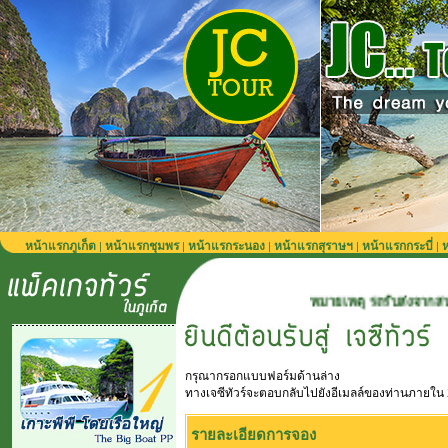
หน้าแรกภูเก็ต
หน้าแรกชุมพร
หน้าแรกระนอง
หน้าแรกสุราษฯ
หน้าแรกกระบี่
ห
|
|
|
|
|
หมายเหตุ รถรับส่งจากสนามบินภูเก็ต 900 
กรุณากรอกแบบฟอร์มด้านล่าง
ทางเจซีทัวร์จะตอบกลับไปยังอีเมลล์ของท่านภายใน 
รายละเอียดการจอง