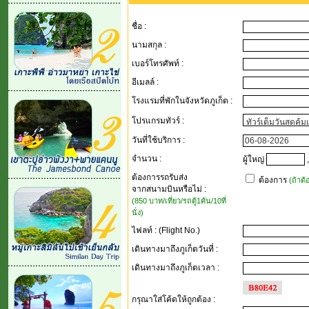
ชื่อ :
นามสกุล :
เบอร์โทรศัพท์ :
อีเมลล์ :
โรงแรมที่พักในจังหวัดภูเก็ต :
โปรแกรมทัวร์ :
วันที่ใช้บริการ :
จำนวน :
ผู้ใหญ่
,
ต้องการรถรับส่ง
ต้องการ
(ถ้าต
จากสนามบินหรือไม่ :
(850 บาท/เที่ยว/รถตู้1คัน/10ที่
นั่ง)
ไฟลท์ : (Flight No.)
เดินทางมาถึงภูเก็ตวันที่ :
เดินทางมาถึงภูเก็ตเวลา :
กรุณาใส่โค้ดให้ถูกต้อง
: