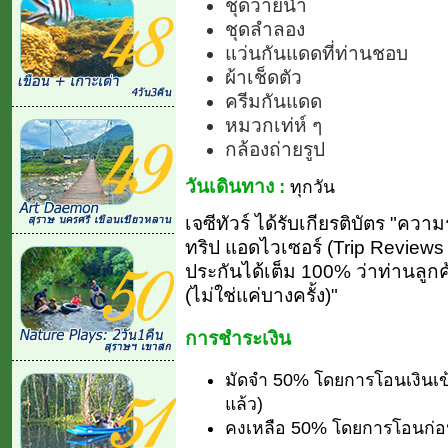
ชุดว่ายน้ำ
ชุดลำลอง
แว่นกันแดดที่ท่านชอบ
ผ้าเช็ดตัว
ครีมกันแดด
หมวกเท่ห์ ๆ
กล้องถ่ายรูป
วันเดินทาง :
ทุกวัน
เจซีทัวร์ ได้รับเกียรติบัตร "ค
ทริป แอดไวเซอร์ (Trip Reviews ที
ประกันได้เต็ม 100% ว่าท่านลูกค้า
(ไม่ใช่แค่บางครั้ง)"
การชำระเงิน
มัดจำ 50% โดยการโอนเงินเข
แล้ว)
คงเหลือ 50% โดยการโอนก่อน