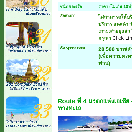
ชนิดของเรือ
ราคา (ไม่เกิน 10ท่
เรือหางยาว
ไม่สามารถให้บร
บริการ แนะนำ ว่
เกาะเต่าอยู่แล้
Click Li
กรุณา
เรือ Speed Boat
28,500 บาท/ล
(เพื่อความสะด
ท่าน)
Route ที่ 4
มรดกแห่งเอเชีย 
ทางทะเล