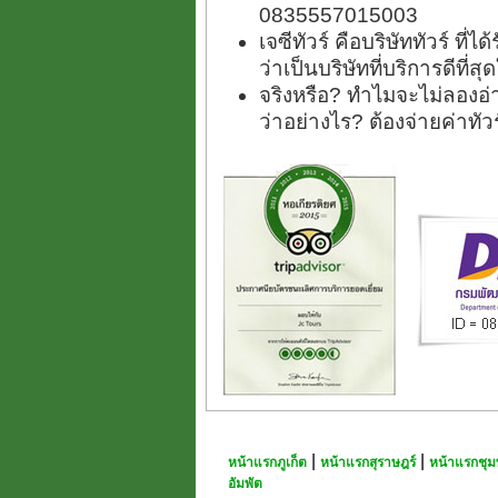
0835557015003
เจซีทัวร์ คือบริษัททัวร์ ที
ว่าเป็นบริษัทที่บริการดีที่
จริงหรือ? ทำไมจะไม่ลองอ่า
ว่าอย่างไร? ต้องจ่ายค่าทั
|
|
หน้าแรกภูเก็ต
หน้าแรกสุราษฎร์
หน้าแรกชุม
อัมพัต