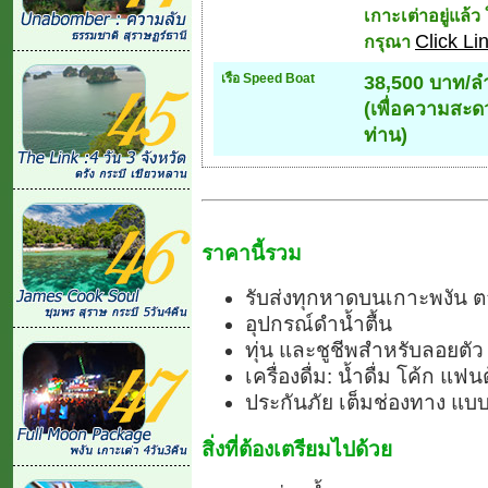
เกาะเต่าอยู่แล้
Click Li
กรุณา
เรือ Speed Boat
38,500 บาท/ล
(เพื่อความสะด
ท่าน)
ราคานี้รวม
รับส่งทุกหาดบนเกาะพงัน ต
อุปกรณ์ดำน้ำตื้น
ทุ่น และชูชีพสำหรับลอยตัว
เครื่องดื่ม: น้ำดื่ม โค้ก แฟ
ประกันภัย เต็มช่องทาง แบบน
สิ่งที่ต้องเตรียมไปด้วย