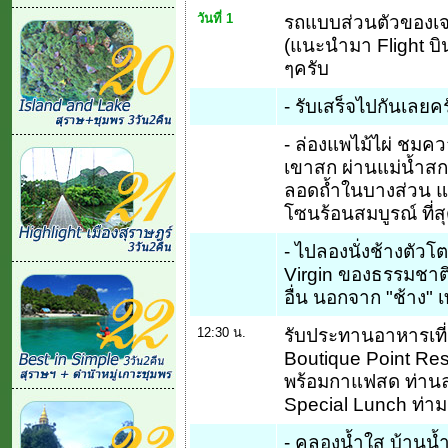
วันที่ 1
รถแบบส่วนตัวของเจซี
(แนะนำมา Flight บินเ
ๆครับ
- รับเสร็จไปกันเลย
- ล่องแพไม้ไผ่ ชม
เขาสก ผ่านแม่น้ำสก
ลอดถ้ำในบางส่วน แ
โซนร้อนสมบูรณ์ ที่ส
- ไปลองนั่งช้างตัวโต
Virgin ของธรรมชาติ
อื่น นอกจาก "ช้าง" เท
12:30 น.
รับประทานอาหารเที่
Boutique Point Res
พร้อมกาแฟสด ท่านละ
Special Lunch ท่าม
- คลองน้ำใส บ้านน้ำ