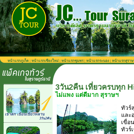
หน้าแรกภูเก็ต
หน้าแรกเชียงใหม่
หน้าแรกชุมพร
หน้าแรกระนอง
หน้าแรกสุราษ
|
|
|
|
3วัน2คืน เที่ยวครบทุก H
ไม่แพง แต่ดีมาก สุราษฯ
ทัวร
และอ
เขื่
ทัวร์