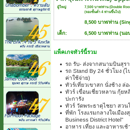
ผู้ใหญ่
7,500 บาท/ท่าน (Double Room
(จองขั้นต่ำ 4 ท่านขึ้นไป)
8,500 บาท/ท่าน (Sin
เด็ก:
6,500 บาท/ท่าน (นอน
แพ็คเกจทัวร์นี้รวม
รถ รับ- ส่งจากสนามบินสุร
รถ Stand By 24 ชั่วโมง (ไ
ค่าใช้จ่าย)
ทัวร์เที่ยวเขาสก นั่งช้าง 
ทัวร์ เขื่อนเชี่ยวหลาน กุ
ปะการัง
ทัวร์ วัดพระธาตุไชยา สวนโ
ที่พัก โรงแรมกลางใจเมืองส
Business District Hotel"
อาหาร เที่ยง และอาหารเช้า