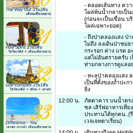
- ตลอดเส้นทาง ความ
โผล่พ้นน้ำกลายเป็นเ
(ก่อนจะเป็นเขื่อน บริ
โผล่เฉพาะยอด)
- ถึงป่าคลองแสง ป่าค
ไม่ถึง ลงเดินป่าชมธ
กระรอก ค่าง แรด อ
แต่ไม่อันตรายครับ 
ท่ามกลางการดูแลอย่า
- ทะลุป่าคลองแสง ลง
เป็นที่ตั้งของถ้ำปะก
ยิ่ง
12:00 น.
ภัตตาคาร บนน้ำตรง
ชล เสิร์ฟอาหารเที่
ประทานได้ทุกคน..(รี
เวจเจทตาเรี่ยน)
14:00 น.
เดินทางถึงจุด Highl