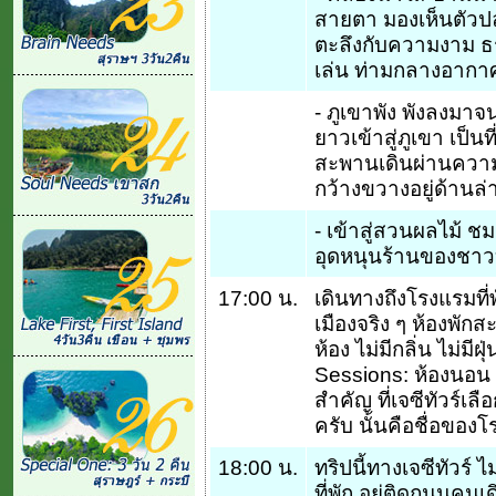
สายตา มองเห็นตัวป
ตะลึงกับความงาม ธร
เล่น ท่ามกลางอากาศ
- ภูเขาพัง พังลงม
ยาวเข้าสู่ภูเขา เป็
สะพานเดินผ่านความ
กว้างขวางอยู่ด้านล่า
- เข้าสู่สวนผลไม้
อุดหนุนร้านของชาวบ
17:00 น.
เดินทางถึงโรงแรมที่
เมืองจริง ๆ ห้องพักส
ห้อง ไม่มีกลิ่น ไม่มี
Sessions: ห้องนอน ห
สำคัญ ที่เจซีทัวร์เลื
ครับ นั้นคือชื่อของ
18:00 น.
ทริปนี้ทางเจซีทัวร
ที่พัก อยู่ติดถนนคนเ