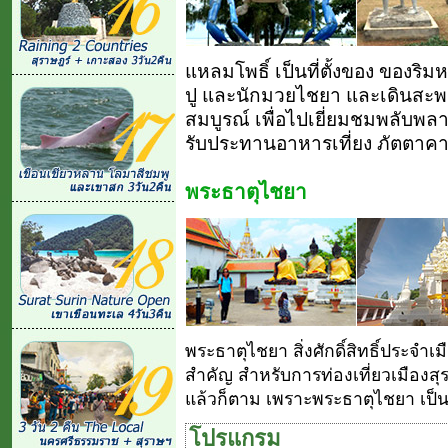
แหลมโพธิ์ เป็นที่ตั้งของ ของริ
ปู และนักมวยไชยา และเดินสะ
สมบูรณ์ เพื่อไปเยี่ยมชมพลับพล
รับประทานอาหารเที่ยง ภัตตาคาร
พระธาตุไชยา
พระธาตุไชยา สิ่งศักดิ์สิทธิ์ประจำเ
สำคัญ สำหรับการท่องเที่ยวเมืองสุ
แล้วก็ตาม เพราะพระธาตุไชยา เป็นอง
โปรแกรม