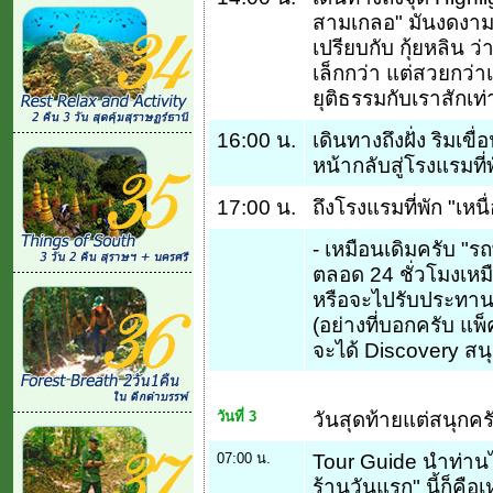
สามเกลอ" มันงดงาม
เปรียบกับ กุ้ยหลิน ว
เล็กกว่า แต่สวยกว่า
ยุติธรรมกับเราสักเท่
16:00 น.
เดินทางถึงฝั่ง ริมเขื
หน้ากลับสู่โรงแรมที่
17:00 น.
ถึงโรงแรมที่พัก "เหนื
- เหมือนเดิมครับ "ร
ตลอด 24 ชั่วโมงเหม
หรือจะไปรับประทาน
(อย่างที่บอกครับ แพ็
จะได้ Discovery สนุ
วันที่ 3
วันสุดท้ายแต่สนุกคร
07:00 น.
Tour Guide นำท่าน
ร้านวันแรก" นี้ก็คือ