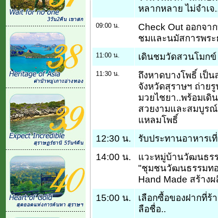
หลากหลาย ไม่จำเจ.
09:00 น.
Check Out ออกจากที
ชมและนมัสการพระธา
11:00 น.
เดินชมวัดสวนโมกข์ ศ
11:30 น.
ถึงหาดบางโพธิ์ เป็
จังหวัดสุราษฯ ถ่ายรู
มวยไชยา..พร้อมเด
สวยงามและสมบูรณ์
แหลมโพธิ์
12:30 น.
รับประทานอาหารเที่
14:00 น.
แวะหมู่บ้านวัฒนธรรม
"ชุมชนวัฒนธรรมทอผ
Hand Made สร้างผลิ
15:00 น.
เลือกซื้อของฝากที่ร
ลือชื่อ..