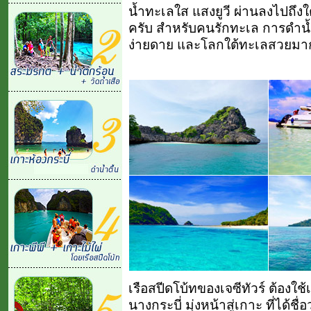
น้ำทะเลใส แสงยูวี ผ่านลงไปถึงใ
ครับ สำหรับคนรักทะเล การดำน้
ง่ายดาย และโลกใต้ทะเลสวยมาก
เรือสปีดโบ้ทของเจซีทัวร์ ต้อ
นางกระบี่ มุ่งหน้าสู่เกาะ ที่ได้