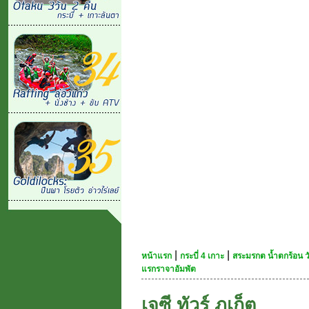
|
|
หน้าแรก
กระบี่ 4 เกาะ
สระมรกต น้ำตกร้อน วั
แรกราจาอัมพัต
เจซี ทัวร์ ภูเก็ต