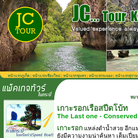
หน้าแรกภูเก็ต
หน้าแรกเชียงใหม่
หน้าแรกชุมพร
หน้าแรกระนอง
หน้าแรกสุราษ
|
|
|
|
หมายเหตุ รถรับส
เกาะรอกเรือสปีดโบ้ท
The Last one - Conserved
เกาะรอก
แหล่งดำน้ำสวย อีกแห
ยังมีความงามน่าค้นหา เต็มเปี่