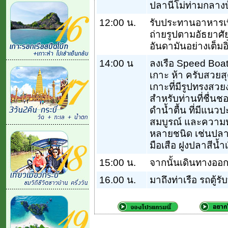
ปลานีโม่ท่ามกลาง
12:00 น.
รับประทานอาหารเท
ถ่ายรูปตามอัธยาศั
อันดามันอย่างเต็มอิ่
14:00 น
ลงเรือ Speed Boat 
เกาะ ห้า ครับสวยส
เกาะที่มีรูปทรงสว
สำหรับท่านที่ชื่นชอ
ดำน้ำตื้น ที่มีแน
สมบูรณ์ และความ
หลายชนิด เช่นปลาท
มือเสือ ฝูงปลาสีน้ำเ
15:00 น.
จากนั้นเดินทางออกจ
16.00 น.
มาถึงท่าเรือ รถตู้