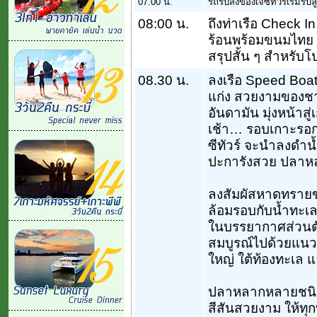
07.00 น.
รถรับส่งของเจซีทัวร์เริ่มร
08:00 น.
ถึงท่าเรือ Check I
ร้อนพร้อมขนมไทย 
สรุปสั้น ๆ สำหรับ
08.30 น.
ลงเรือ Speed Boa
แก่ง สวยงามของชาย
อันดามัน มุ่งหน้า
เช้า… รอบเกาะรอกใ
ซีทัวร์ จะนำลงดำน้ำ
ปะการังสวย ปลาหล
ลงสัมผัสหาดทรายข
ล้อมรอบกับน้ำทะเล
ในบรรยากาศส่วนตัว 
สมบูรณ์ไปด้วยแนวปะ
ใหญ่ ใต้ท้องทะเล แ
ปลาหลากหลายชนิดนั
สีสันสวยงาม ให้ทุก