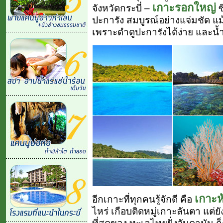
เกาะรอกใหญ่
จังหวัดกระบี่ –
ซ
ปะการัง สมบูรณ์อย่างแจ่มชัด แ
เพราะดำดูปะการังได้ง่าย และน
เกาะห
อีกเกาะที่ทุกคนรู้จักดี คือ
ไหร่ เกือบติดหมู่เกาะลันตา แต่ย