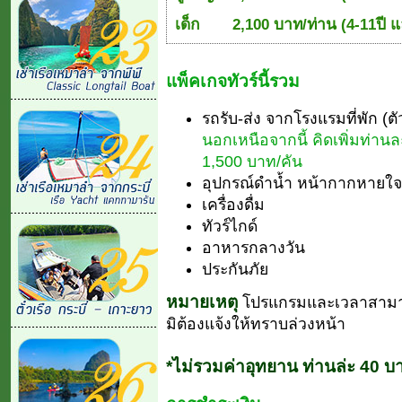
เด็ก
2,100 บาท/ท่าน (4-11ปี แ
แพ็คเกจทัวร์นี้รวม
รถรับ-ส่ง จากโรงแรมที่พัก (ต
นอกเหนือจากนี้ คิดเพิ่มท่าน
1,500 บาท/คัน
อุปกรณ์ดำน้ำ หน้ากากหายใจ เ
เครื่องดื่ม
ทัวร์ไกด์
อาหารกลางวัน
ประกันภัย
หมายเหตุ
โปรแกรมและเวลาสามา
มิต้องแจ้งให้ทราบล่วงหน้า
*ไม่รวมค่าอุทยาน ท่านล่ะ 40 บ