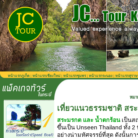
หน้าแรกภูเก็ต
หน้าแรกเชียงใหม่
หน้าแรกชุมพร
หน้าแรกระนอง
หน้าแรกสุราษ
|
|
|
|
หมายเหตุ รถรับ
เที่ยวแนวธรรมชาติ สระม
สระมรกต และ น้ำตกร้อน
เป็นสถา
ขึ้นเป็น Unseen Thailand ทั้ง 2 ท
อย่างน่ามหัศจรรย์ที่สุด ดังนั้นก