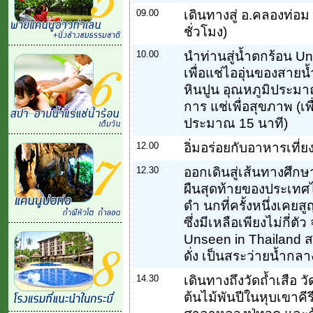
09.00
เดินทางสู่ อ.คลองท่
ชั่วโมง)
10.00
นำท่านสู่น้ำตกร้อน U
เพื่อแช่ไออุ่นของสายน้
หินปูน อุณหภูมิประมา
การ แช่เพื่อสุขภาพ (เพื
ประมาณ 15 นาที)
12.00
อิ่มอร่อยกับอาหารเที่
12.30
ออกเดินสู่เส้นทางศึกษา
ผืนสุดท้ายของประเทศไท
ดำ นกที่ครั้งหนึ่งเคยสู
ซึ่งมีเหลือเพียงไม่กี่ต
Unseen in Thailand ส
ดั่ง เป็นสระว่ายน้ำกล
14.30
เดินทางถึงวัดถ้ำเสือ 
ต้นไม้พันปีในหุบเขาคี