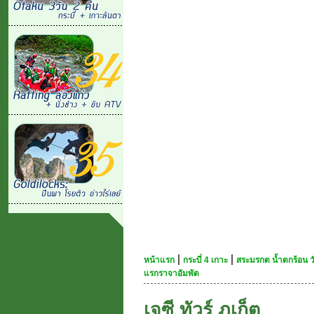
|
|
หน้าแรก
กระบี่ 4 เกาะ
สระมรกต น้ำตกร้อน วั
แรกราจาอัมพัต
เจซี ทัวร์ ภูเก็ต