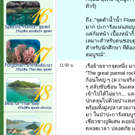
ทัวร์)
ถึง.."จุดดำน้ำน้ำ Flow
มาก ปะการังแน่นสมบ
แค่ก้มหน้า เบื้องหน้า
เหมาะสำหรับคนชอบดูปะ
สำหรับนักศึกษา ที่ต้อ
สมบูรณ์".
11:00 น.
เรือย้ายจากจุดหนึ่ง มา
"The great pannal ro
ก้อนใหญ่ ๆ (ความจริงค
ๆ สลับซับซ้อน ในแต่ล
เข้าไปได้ไม่ยาก... และ
ปกคลุมไปด้วยป่าแห่งป
พร้อมทั้งฝูงปลาสวยง
มา ในป่าปะการังสมบูรณ์.
เชี่ยวชาญพิเศษ คอยน
ตลอดเวลา ปลอดภัย แ