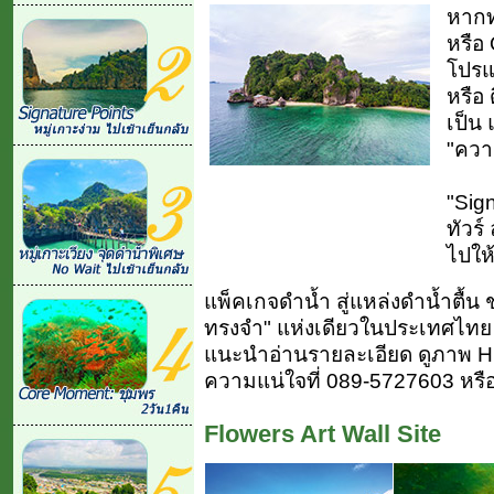
หากท่
หรือ
โปรแก
หรือ 
เป็น 
"ควา
"Sign
ทัวร
ไปให้
แพ็คเกจดำน้ำ สู่แหล่งดำน้ำตื้น ช
ทรงจำ" แห่งเดียวในประเทศไทย 
แนะนำอ่านรายละเอียด ดูภาพ H
ความแน่ใจที่ 089-5727603 หรือ
Flowers Art Wall Site