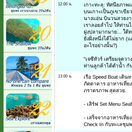
12:00 น.
เกาะทะลุ: ทัศนียภาพแถ
บนเกาะเป็นภูเขาเขียว
นางแอ่น บินวนสวยงาม
เราลอยลำไป ให้ท่านไ
ฝูงปลามากมาย... ใต้
ยังฝั่งหนึ่งได้ไม่ยาก 
อะไรอย่างนั้น?)
"เจซีทัวร์ เตรียมจุดว
ท่านลูกค้าได้ดำน้ำ กัน
13:00 น.
เรือ Speed Boat เดินทา
ภัตตาคาร อาหารเที่ยง
ภราดรภาพ สุดสวย.
- เสิร์ฟ Set Menu Sea
- เสร็จจากอาหารเที่ยง
Check In กับทะเลชุม