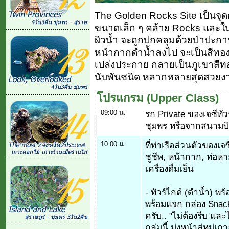
The Golden Rocks Site เป็นจุดดำ
ขนาดเล็ก ๆ คล้าย Rocks และในแต
ผิวน้ำ จะถูกปกคลุมด้วยป่าปะกา
หน้ากากดำน้ำลงไป จะเป็นสีทอง 
เปล่งประกาย กลายเป็นภูเขาสีท
นับพันชนิด หลากหลายสุดสวยงาม 
โปรแกรม (Upper Class)
09:00 น.
รถ Private ของเจซีทัว
ชุมพร หรือจากสนามบิน
10:00 น.
ที่ท่าเรือส่วนตัวของเจ
ชูชีพ, หน้ากาก, ท่อห
เครื่องดื่มเย็น
- ทัวร์ไกด์ (ดำน้ำ) 
พร้อมแจก กล่อง Snack
ครับ.. "ไม่ต้องรีบ แล
กลุ่มนี้ มุ่งหน้าสู่หมู