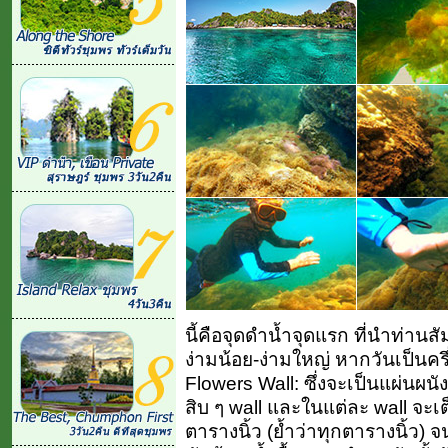
นี้คือจุดดำน้ำจุดแรก ที่นำท่าน
ง่ามน้อย-ง่ามใหญ่ หากวันเป็นครึ
Flowers Wall: ซึ่งจะเป็นแผ่นผนั
สิบ ๆ wall และในแต่ละ wall จะเต
ตารางนิ้ว (ย้ำว่าทุกตารางนิ้ว)