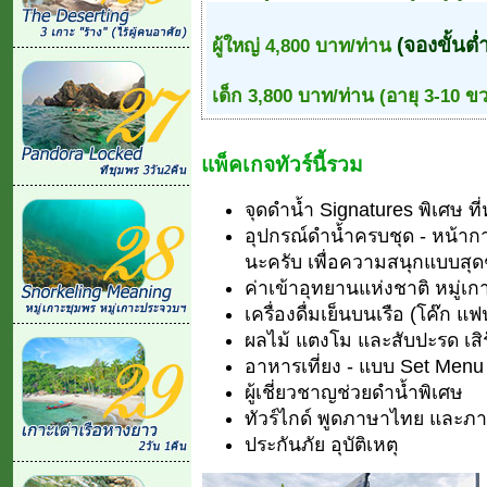
(จองขั้นต่
ผู้ใหญ่ 4,800 บาท/ท่าน
เด็ก 3,800 บาท/ท่าน (อายุ 3-10 ข
แพ็คเกจทัวร์นี้รวม
จุดดำน้ำ Signatures พิเศษ ที่
อุปกรณ์ดำน้ำครบชุด - หน้ากา
นะครับ เพื่อความสนุกแบบสุด
ค่าเข้าอุทยานแห่งชาติ หมู่เ
เครื่องดื่มเย็นบนเรือ (โค๊ก แฟ
ผลไม้ แตงโม และสับปะรด เสิ
อาหารเที่ยง - แบบ Set Menu
ผู้เชี่ยวชาญช่วยดำน้ำพิเศษ
ทัวร์ไกด์ พูดภาษาไทย และภ
ประกันภัย อุบัติเหตุ