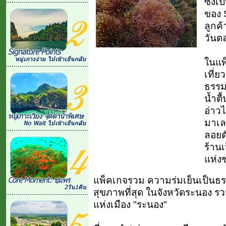
ซึ่งเ
ของ S
ลูกค้
วันต
ในแพ
เที่
ธรรมช
น้ำตื
อ่าวไ
มาเล
ลอยตั
ร้านเ
แห่ง
แพ็คเกจรวม ความร่มเย็นเป็นธรรม
สุขภาพที่สุด ในจังหวัดระนอง ร
แห่งเมือง "ระนอง"