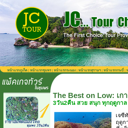
หน้าแรกภูเก็ต
หน้าแรกชุมพร
หน้าแรกระนอง
หน้าแรกสุราษฯ
หน้าแรกกระบี่
ห
|
|
|
|
|
The Best on Low: เก
3วัน2คืน สวย สนุก ทุกฤดูกาล
เจซีท
ฤดูก