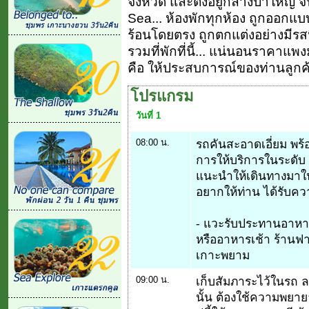
จังหวัด และตั้งอยู่กลางป่าใหญ่
Sea... ห้องพักทุกห้อง ถูกออกแบ
ร้อนโดยตรง ถูกตกแต่งอย่างมีรส
รวมที่พักที่นี้... แน่นอนราคาแ
คือ ให้ประสบการณ์ของท่านลูกค้า 
โปรแกรม
วันที่ 1
08:00 น.
รถคันสะอาดเอี่ยม พร้อม
การให้บริการในระดับ 
แนะนำให้เดินทางมาใน F
อยากให้ท่าน ได้รับควา
- แวะรับประทานอาหารเ
หรืออาหารเช้า ร้านฟาร
เกาะพยาม
09:00 น.
เก็บสัมภาระไว้ในรถ ลงเ
นั้น ต้องใช้ความพยาย