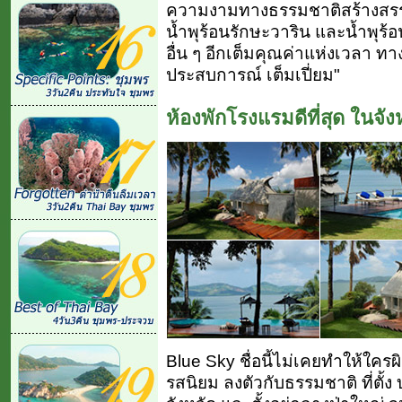
ความงามทางธรรมชาติสร้างสรรค์
น้ำพุร้อนรักษะวาริน และน้ำพุร
อื่น ๆ อีกเต็มคุณค่าแห่งเวลา ทาง
ประสบการณ์ เต็มเปี่ยม"
ห้องพักโรงแรมดีที่สุด ในจ
Blue Sky ชื่อนี้ไม่เคยทำให้ใคร
รสนิยม ลงตัวกับธรรมชาติ ที่ตั้