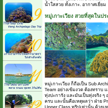
น้ำใสสวย ทั้งเกาะ. อากาศเยี่ยม
หมู่เกาะเวียง สวยที่สุดในป
หมู่เกาะเวียง ก็ถือเป็น Sub Arc
Team อย่างเข้มงวด ต้องทราบ และ
ทุ่งปะการัง และมันเป็นทุ่งจริง ๆ 
ครบ และนั้นคือเหตุผลว่า ฝ่าย P
Upper Class ทริปเท่านั้น ด้วยเห