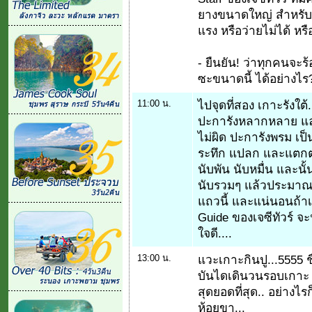
ยางขนาดใหญ่ สำหรับเก
แรง หรือว่ายไม่ได้ หร
- ยืนยัน! ว่าทุกคนจะร
ซะขนาดนี้ ได้อย่างไร
11:00 น.
ไปจุดที่สอง เกาะรังใต้.
ปะการังหลากหลาย และ
ไม่ผิด ปะการังพรม เป็
ระทึก แปลก และแตกต่
นับพัน นับหมื่น และนั้
นับรวมๆ แล้วประมาณ 1
แถวนี้ และแน่นอนถ้าเ
Guide ของเจซีทัวร์ จะ
ใจดี....
13:00 น.
แวะเกาะกินปู...5555 ช
บันไดเดินวนรอบเกาะ ข
สุดยอดที่สุด.. อย่างไ
ห้อยขา...