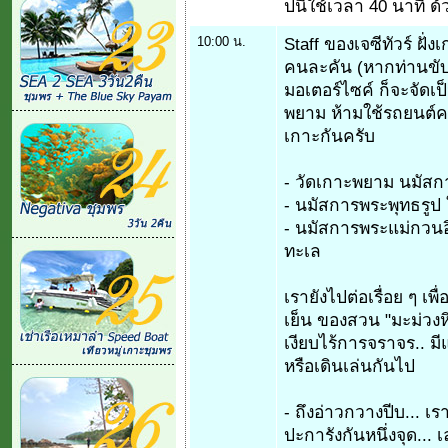
ปนี้ใช้เวลา 40 นาที 
10:00 น.
Staff ของเจซีทัวร์ ฝั
คนละคัน (หากท่านขับข
มอเตอร์ไซค์ ก็จะจัดเ
พยาม ห้ามใช้รถยนต์ค
เกาะกันครับ
- วัดเกาะพยาม นมัสก
- นมัสการพระพุทธรูป
- นมัสการพระแม่กวนอ
ทะเล
เรายังไปต่อเรื่อย ๆ เ
เย็น ของสวน "มะม่วง
เงียบไร้การจราจร.. มี
หรือเดินเล่นกันไป
- ถึงอ่าวกวางปีบ... 
ปะการังกันหนึ่งจุด... 