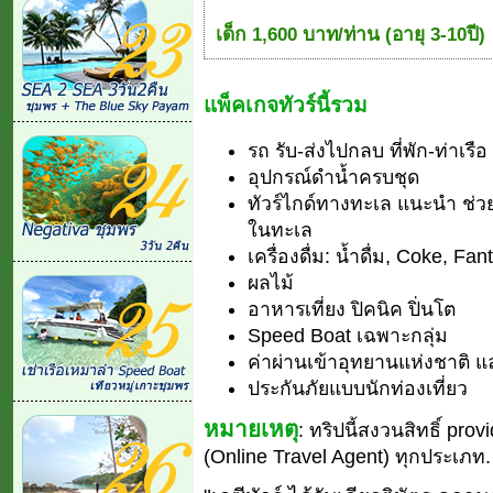
เด็ก 1,600 บาท/ท่าน (อายุ 3-10ปี)
แพ็คเกจทัวร์นี้รวม
รถ รับ-ส่งไปกลบ ที่พัก-ท่าเรือ
อุปกรณ์ดำน้ำครบชุด
ทัวร์ไกด์ทางทะเล แนะนำ ช่วย
ในทะเล
เครื่องดื่ม: น้ำดื่ม, Coke, Fan
ผลไม้
อาหารเที่ยง ปิคนิค ปิ่นโต
Speed Boat เฉพาะกลุ่ม
ค่าผ่านเข้าอุทยานแห่งชาติ แ
ประกันภัยแบบนักท่องเที่ยว
หมายเหตุ
: ทริปนี้สงวนสิทธิ์ pro
(Online Travel Agent) ทุกประเภท.