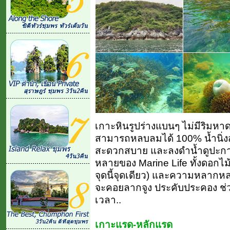
เกาะหินรูปร่างแบนๆ ไม่มีริมหา
สามารถหลบลมได้ 100% น้ำนิ่งสนิ
สะดวกสบาย และลงดำน้ำดูปะการ
หลายของ Marine Life ทั้งดอกไม
จุดนี้จุดเดียว) และความหลากหลายอ
จะคอยลากจูง ประคับประคอง ช่ว
เวลา..
เกาะแรด-หลักแรด