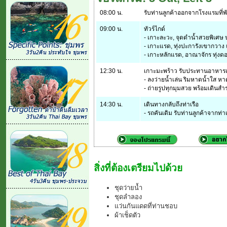
08:00 น.
รับท่านลูกค้าออกจากโรงแรมที่พั
09:00 น.
ทัวร์ไกด์
- เกาะละวะ, จุดดำน้ำสวยพิเศษ 
- เกาะแรด, ทุ่งปะการังเขากวา
- เกาะหลักแรด, อาณาจักร ทุ่
12:30 น.
เกาะมะพร้าว รับประทานอาหารเท
- ลงว่ายน้ำเล่น ริมหาดน้ำใส
- ถ่ายรูปทุกมุมสวย พร้อมเดิน
14:30 น.
เดินทางกลับถึงท่าเรือ
- รถคันเดิม รับท่านลูกค้าจากท่า
สิ่งที่ต้องเตรียมไปด้วย
ชุดว่ายน้ำ
ชุดลำลอง
แว่นกันแดดที่ท่านชอบ
ผ้าเช็ดตัว