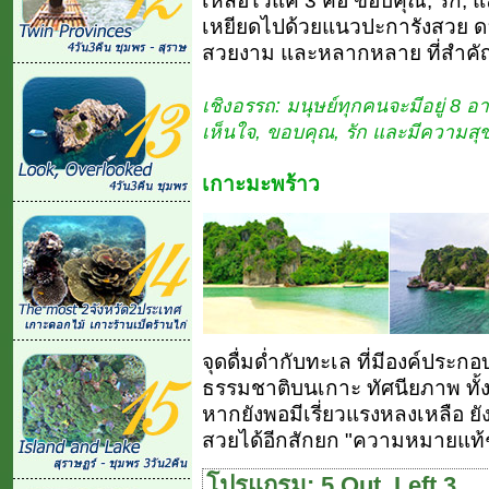
เหลือไว้แค่ 3 คือ ขอบคุณ, รัก
เหยียดไปด้วยแนวปะการังสวย ดอ
สวยงาม และหลากหลาย ที่สำคัญน
เชิงอรรถ: มนุษย์ทุกคนจะมีอยู่ 8 อา
เห็นใจ, ขอบคุณ, รัก และมีความสุ
เกาะมะพร้าว
จุดดื่มด่ำกับทะเล ที่มีองค์ป
ธรรมชาติบนเกาะ ทัศนียภาพ ทั้ง
หากยังพอมีเรี่ยวแรงหลงเหลือ ย
สวยได้อีกสักยก "ความหมายแท้ๆ
โปรแกรม: 5 Out, Left 3