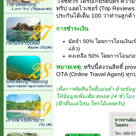
"เจซีทัวร์ ได้รับเกียรติบัตร ค
ทริป แอดไวเซอร์ (Trip Reviews ที
ประกันได้เต็ม 100 ว่าท่านลูกค้า
การชำระเงิน
มัดจำ 50% โดยการโอนเงินเข
แล้ว)
คงเหลือ 50% โดยการโอนก่อน
หมายเหตุ:
ทริปนี้สงวนสิทธิ์ pro
OTA (Online Travel Agent) ทุก
เพื่อการตัดสินใจที่แม่นยำ ด้วยข้อมู
ให้ข้อมูลเพิ่มเติม ตลอด 24 ชั่วโ
(ดึกดื่นแค่ไหน โทรได้เลยครับ)
หากท่านต้อ
โดยตรง
โทร : 089-5