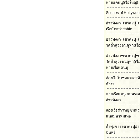
พายแคนนู(เรือใหญ่)
Scenes of Hollywood
อ่าวพังงา+เขาตะปู+เ
เรือComfortable
อ่าวพังงา+เขาตะปู+เ
วัดถ้ำสุวรรณคูหา
(เร
อ่าวพังงา+เขาตะปู+เ
วัดถ้ำสุวรรณคูหา(เร
พายเรือแคนนู
ล่องเรือใบชมพระอาทิต
พังงา
พายเรือแคนู ชมพระอ
อ่าวพังงา
ล่องเรือสำราญ ชมพร
แหลมพรหมเทพ
ถ้ำพุงช้าง เขาตะปูอ่
ปันหยี