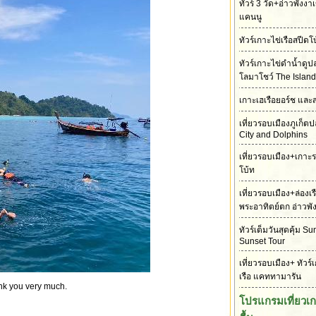
ทัวร์ 3 วัด+อ่าวพังง
แคนนู
ทัวร์เกาะไข่เรือสปี
ทัวร์เกาะไข่ดำน้ำดู
โลมาโชว์ The Island
เกาะเฮเรือยอร์ช และ
เที่ยวรอบเมืองภูเก็
City and Dolphins
เที่ยวรอบเมือง+เกาะ
โบ้ท
เที่ยวรอบเมือง+ล่องเ
พระอาทิตย์ตก อ่าวพั
ทัวร์เต็มวันสุดคุ้ม S
Sunset Tour
เที่ยวรอบเมือง+ ทัวร์
เรือ แคททามารัน
ank you very much.
โปรแกรมเที่ยวเ