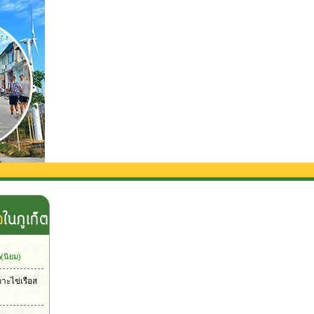
น
(นิยม)
กาะไข่เรือส