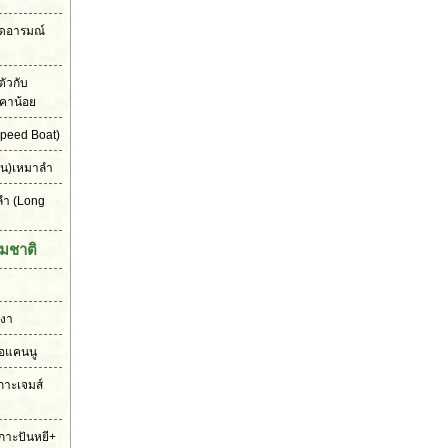
ุดอารมณ์
ัวกับ
คาน้อย
peed Boat)
ัน)เหมาลำ
ลำ
(Long
มชาติ
งงา
ือแคนนู
เกาะเจมส์
กาะปันหยี+