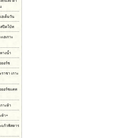
ำลึกและ ดำ
ัน
เฮเต็มวัน
อสปีดโบ้ท
กาะเฮเกาะ
มทางน้ำ
ือยอร์ช
กาะราชา เกาะ
ือยอร์ชแคท
เกาะห้า
ะห้า+
ะแก้วพิสดาร