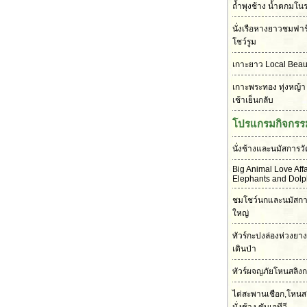
ถ้ำพุงช้าง น้ำตกมโนรา
นั่งเรือหางยาวชมฟาร
โชว์รูม
เกาะยาว Local Beaut
เกาะพระทอง ทุ่งหญ้า
เช้าเย็นกลับ
โปรแกรมกิจกรร
นั่งช้างและนมัสการว
Big Animal Love Affa
Elephants and Dolp
ชมโชว์นกและนมัสกา
ใหญ่
ทัวร์กะปงล่องห่วงยาง
เดินป่า
ทัวร์ผจญภัยโหนสลิง
ไต่สะพานเชือก,โหนสลิ