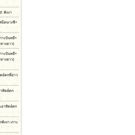
: พังงา
สม็ดนางชี+
กาะปันหยี+
ือหางยาว)
กาะปันหยี+
ือหางยาว)
ย์ตกที่อ่าว
าทิตย์ตก
ะอาทิตย์ตก
าวพังงา เกาะ