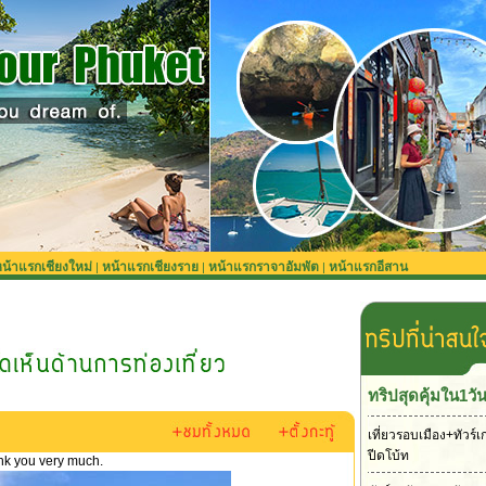
น้าแรกเชียงใหม่
หน้าแรกเชียงราย
หน้าแรกราจาอัมพัต
หน้าแรกอีสาน
|
|
|
ทริปสุดคุ้มใน1วั
เที่ยวรอบเมือง+ทัวร์เ
ปีดโบ้ท
ank you very much.