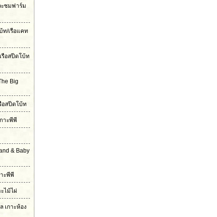
และชมฟาร์ม
บ้ท/เรือแคท
เรือสปีดโบ้ท
The Big
รือสปีดโบ้ท
กาะพีพี
land & Baby
าะพีพี
าะไม้ไผ่
เล เกาะห้อง