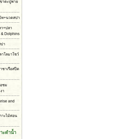
าเขาตะปูพาย
ดโบ้ท+นวดสปา
ปลา+ปลา
 & Dolphins
สปา
ตปลาโลมาโชว์
ราชาเรือสปีด
รือชม
งงา
unrise and
เกาะไม้ท่อน
กาะดำน้ำ