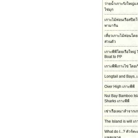
ว่ายน้ำเกาะรังใหญ่
ไข่มุก
เกาะไม้ท่อนเรือสปีดโ
ทามารัน
เที่ยวเกาะไม้ท่อนโดย
ส่วนตัว
เกาะพีพีโดยเรือใหญ่ 
Boat to PP
เกาะพีพีเกาะไข่ โดยเ
Longtail and Bays..เ
Over High เกาะพีพี
Nui Bay Bamboo Is
Sharks เกาะพีพี
เช่าเรือเหมาลำจากเก
The Island is will เก
What do I...? ทัวร์ทะ
แหลมหาด