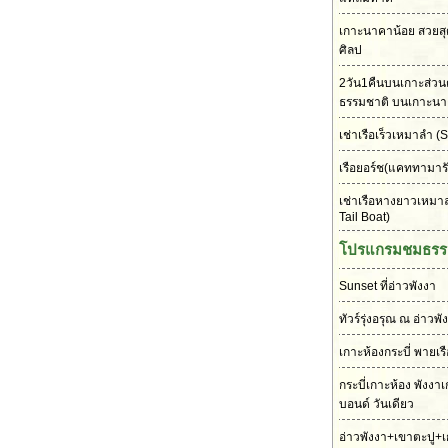
เกาะนาคาน้อย สวยส
ศิลป
2วัน1คืนบนเกาะส่วนต
ธรรมชาติ บนเกาะนา
เช่าเรือเร็วเหมาลำ
(S
เรือยอร์ช(แคททามาร
เช่าเรือหางยาวเหมา
Tail Boat)
โปรแกรมชมธรร
Sunset ที่อ่าวพังงา
ทัวร์รุ่งอรุณ ณ อ่าวพั
เกาะห้องกระบี่ พายเร
กระบี่เกาะห้อง พังงา
บอนด์ วันเดียว
อ่าวพังงา+เขาตะปู+เ