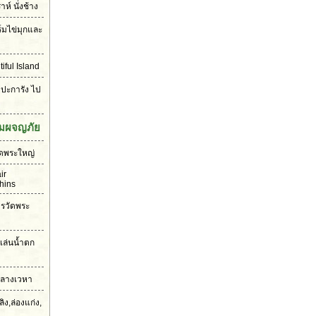
ห์ นั่งช้าง
์มไข่มุกและ
iful Island
 ปะการัง ไป
มผจญภัย
ัดพระใหญ่
ir
hins
รวัดพระ
เล่นน้ำตก
กลางเวหา
ง,ล่องแก่ง,