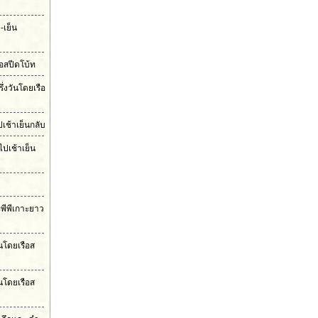
-เย็น
ือสปีดโบ้ท
ึ่งวันโดยเรือ
เช้าเย็นกลับ
ไปเช้าเย็น
ะพีพีเกาะยาว
ันโดยเรือส
นโดยเรือส