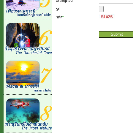
อีเมล์ผู้ตอบ
รูป
รหัส
*