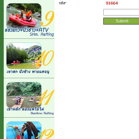
รหัส
*